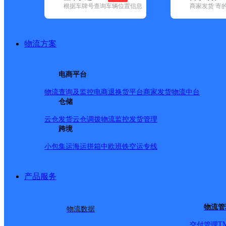
根据车牌号查询车辆位置信息
商家发货 寄
基本信息
所属快递：邮政国内
物流方案
所属区域：四川省-阿坝藏族羌族自治州-阿坝县
网点电话：
网点地址：四川省阿坝州阿坝县德格乡
电商平台
网点负责人：
物流查询及监控
电商退换货
平台商家发货
物流中台
仓储
派送范围
云仓发货
云仓调拨
物流监控
发货管理
跨境
-
小包集运
海运拼箱
中欧班铁
空运专线
产品服务
物流管
物流数据
T
交付管理