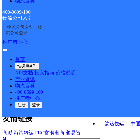
物流百科
阿坝县洛尔达邮政所
阿坝县四洼邮政所
阿坝县河支邮政所
阿坝县茸安邮政所
400-8699-100
物流公司入驻
阿坝县贾洛邮政所
阿坝县麦尔玛邮政所
物流公司入驻
物
阿坝县垮沙邮政所
阿坝县龙藏邮政所
流公司登录
接口API
推广者中心
注册/登录
快运查询
API接口文档
FAQ/帮助文档
快递鸟
宏行中运物流
首页
API接口
DEMO下载
快递鸟API
百世快运
邦
API文档
接入指南
价格说明
关于我们
德邦快递
高
产业资讯
物流百科
华企快运
环
公司介绍
企业动态
联系我们
法律声
400-8699-100
京东快运
聚
明
合作伙伴
快递鸟接口服务协议
用
推广者中心
户隐私政策
速佳达快运
注册
登录
易达快运
驿
友情链接
韵达快运
中
商派
海淘转运
FEC富润电商
递易智
能