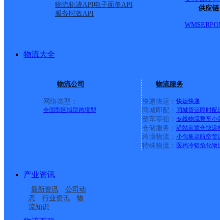
物流轨迹API
电子面单API
供应链
服务时效API
WMS
ERP
O
物流大全
物流公司
物流服务
网络类型：
快递快运：
快运
快递
全国型
区域型
跨境型
同城即配：
同城货运
即时配
整车零担：
专线物流
整车
小
仓储服务：
驿站
前置仓
快递
上一条：
中国邮政集团有限公司新疆维吾尔自治区叶城县乌
跨境物流：
小包集运
航空货
特殊物流：
医药冷链
危化物
周边网点
产业资讯
四川阿坝县公司
阿坝县
最新资讯
公司动
阿坝县甲尔多邮政所
阿坝县各莫邮政所
态
行业资讯
物
流知识
阿坝县查理邮政所
阿坝县柯河邮政所