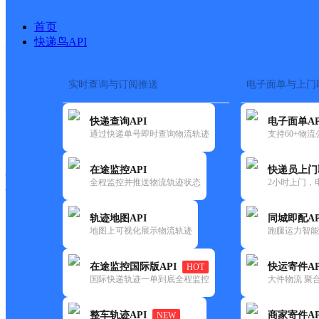
首页
快递鸟API
实时查询与订阅推送
电子面单与上门
搜索热词：
在途监控
快递查询API
电子面单AP
快递大全
快运大全
快递时效
通过快递单号即时查询物流轨迹
支持60+物
在途监控API
快递员上门
快递公司
全程监控并推送物流轨迹状态
2小时上门，
快递网点
电话大全
轨迹地图API
同城即配AP
地图上可视化展示物流轨迹
跑腿运力智能
邮政
阿坝县德格邮政所
在途监控国际版API
快运寄件AP
HOT
国内
国际快递轨迹一单到底全程监控
大件物流 聚合
更新时间：2021-12-03 00:00:00
整车轨迹API
商家寄件AP
NEW