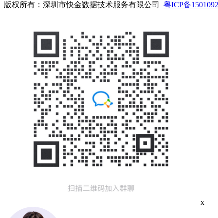
版权所有：深圳市快金数据技术服务有限公司
粤ICP备150109
x