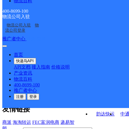
物流百科
安陆市木梓乡合作点
安陆市王义贞镇合作点
路护国寄存点
ID9094
湖北安陆公司
安陆市烟店镇合作点
ID7501
ID9270
400-8699-100
物流公司入驻
安陆市雷公镇合作点
孝感安陆市洑水镇网点
ID9496
物流公司入驻
物
汉丹路邮政支局
木梓邮政支局
ID9141
流公司登录
接口API
推广者中心
注册/登录
快运查询
API接口文档
FAQ/帮助文档
快递鸟
宏行中运物流
首页
API接口
DEMO下载
快递鸟API
百世快运
邦
API文档
接入指南
价格说明
关于我们
德邦快递
高
产业资讯
物流百科
华企快运
环
公司介绍
企业动态
联系我们
法律声
400-8699-100
京东快运
聚
明
合作伙伴
快递鸟接口服务协议
用
推广者中心
户隐私政策
速佳达快运
注册
登录
易达快运
驿
友情链接
韵达快运
中
商派
海淘转运
FEC富润电商
递易智
能