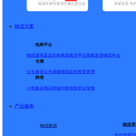
根据车牌号查询车辆位置信息
商家发货 寄
基本信息
所属快递：德邦快递
物流方案
所属区域：湖北省-孝感市-安陆市
网点电话：
网点地址：湖北省孝感市安陆市东大街186号安陆农村商业
电商平台
网点负责人：
物流查询及监控
电商退换货
平台商家发货
物流中台
仓储
派送范围
云仓发货
云仓调拨
物流监控
发货管理
跨境
-
小包集运
海运拼箱
中欧班铁
空运专线
产品服务
物流管
物流数据
T
交付管理