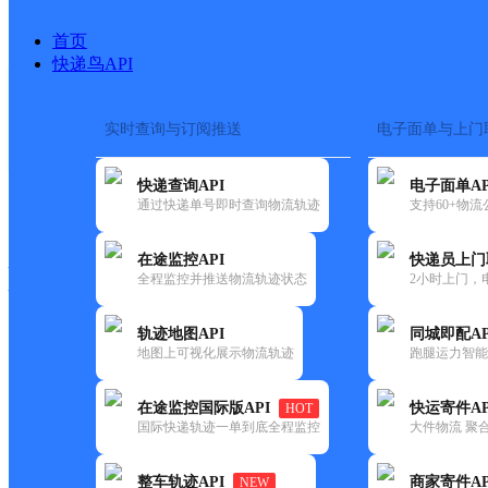
首页
快递鸟API
实时查询与订阅推送
电子面单与上门
搜索热词：
在途监控
快递查询API
电子面单AP
快递大全
快运大全
快递时效
通过快递单号即时查询物流轨迹
支持60+物
在途监控API
快递员上门
快递公司
全程监控并推送物流轨迹状态
2小时上门，
快递网点
电话大全
轨迹地图API
同城即配AP
地图上可视化展示物流轨迹
跑腿运力智能
德邦
孝感安陆市乡镇点营业部
在途监控国际版API
快运寄件AP
HOT
快递
国际快递轨迹一单到底全程监控
大件物流 聚合
更新时间：2022-07-12 00:00:00
整车轨迹API
商家寄件AP
NEW