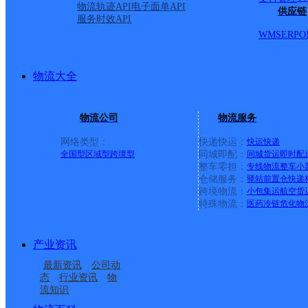
物流轨迹API
电子面单API
供应链
服务时效API
WMS
ERP
O
物流大全
物流公司
物流服务
网络类型：
快递快运：
快运
快递
全国型
区域型
跨境型
同城即配：
同城货运
即时配
整车零担：
专线物流
整车
小
仓储服务：
驿站
前置仓
快递
上一条：
横岗园山
跨境物流：
小包集运
航空货
特殊物流：
医药冷链
危化物
周边网点
产业资讯
湖北安陆市公司太白大
湖北安陆市公司三中便
最新资讯
公司动
湖北安陆市公司紫金路
孝感安陆
道二中分部
民服务分部
态
行业资讯
物
流知识
湖北安陆市公司德安北
安陆市孛畈镇合作点
寄存点