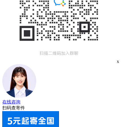
x
在线咨询
扫码查寄件