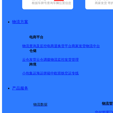
根据车牌号查询车辆位置信息
商家发货 寄
基本信息
所属快递：韵达速递
物流方案
所属区域：湖北省-孝感市-安陆市
网点电话：
网点地址：-
电商平台
网点负责人：
物流查询及监控
电商退换货
平台商家发货
物流中台
仓储
派送范围
云仓发货
云仓调拨
物流监控
发货管理
跨境
-
小包集运
海运拼箱
中欧班铁
空运专线
产品服务
物流管
物流数据
T
交付管理