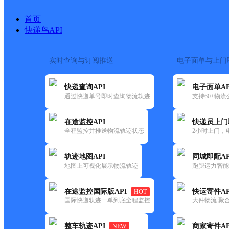
首页
快递鸟API
实时查询与订阅推送
电子面单与上门
搜索热词：
在途监控
快递查询API
电子面单AP
快递大全
快运大全
快递时效
通过快递单号即时查询物流轨迹
支持60+物
在途监控API
快递员上门
快递公司
全程监控并推送物流轨迹状态
2小时上门，
快递网点
电话大全
轨迹地图API
同城即配AP
地图上可视化展示物流轨迹
跑腿运力智能
韵达
云南主城区公司昆明官渡区滇
在途监控国际版API
快运寄件AP
HOT
速递
国际快递轨迹一单到底全程监控
大件物流 聚合
更新时间：2022-07-14 00:00:00
整车轨迹API
商家寄件AP
NEW