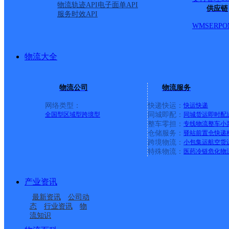
物流轨迹API
电子面单API
供应链
服务时效API
WMS
ERP
O
物流大全
物流公司
物流服务
网络类型：
快递快运：
快运
快递
全国型
区域型
跨境型
同城即配：
同城货运
即时配
整车零担：
专线物流
整车
小
仓储服务：
驿站
前置仓
快递
上一条：
广西梧州公司河西分部
跨境物流：
小包集运
航空货
特殊物流：
医药冷链
危化物
周边网点
产业资讯
云南昆明官渡区新螺蛳
云南主城公司昆明织布
最新资讯
公司动
云南昆明官渡区关上公
云南昆明官渡区新螺蛳
湾公司精品区分部
营服务部沁春苑分部
态
行业资讯
物
流知识
昆明董家湾
云南主城公司昆明官渡
司南窑分部
湾公司