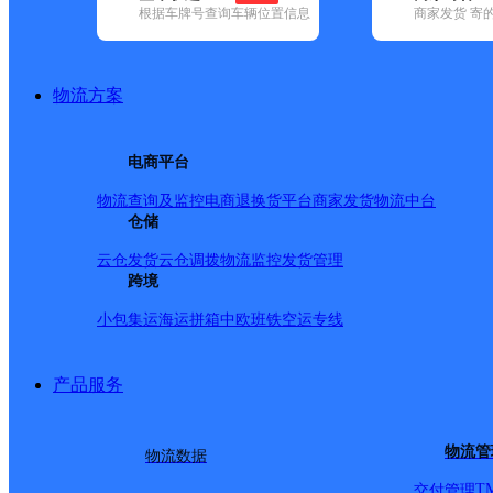
根据车牌号查询车辆位置信息
商家发货 寄
基本信息
所属快递：韵达速递
物流方案
所属区域：云南省-昆明市-官渡区
网点电话：
网点地址：中国云南省昆明市官渡区大板桥镇大板桥街道办
电商平台
网点负责人：
物流查询及监控
电商退换货
平台商家发货
物流中台
仓储
派送范围
云仓发货
云仓调拨
物流监控
发货管理
跨境
昆明理工大学津桥学院空港校区；长水新村；云桥村；苏
小包集运
海运拼箱
中欧班铁
空运专线
城；茉莉苑；凌霄苑；木棉苑；木槿苑；苜蓿苑；水禾苑
石斛苑；云杉苑；云岭苑；云翠苑；空港佳苑；星月澜湾
产品服务
中心；小哨农业职业学院；小哨乡；小哨云南农业职业技术学院；【更新
物流管
物流数据
T
交付管理