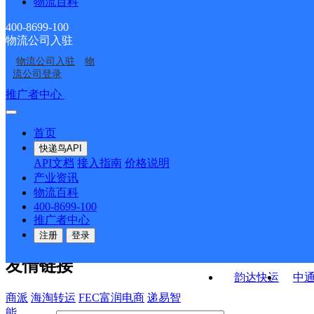
物流百科
云南主城公司经开服务
云南昆明官渡区中林公
昆船服务部浦新路寄存
昆明滇中新区
云南昆明官渡区国贸公
部顺通大道国际银分部
司海伦国际涛涛分部
400-8699-100
物流公司入驻
昆明航天城
昆明福德
司
物流公司入驻
物
昆明联贸
云南主城公司经开区服
流公司登录
务部顺通大道义路分部
接口API
推广者中心
注册/登录
快运查询
API接口文档
FAQ/帮助文档
快递鸟
宏行中运物流
首页
API接口
DEMO下载
快递鸟API
百世快运
邦
API文档
接入指南
价格说明
关于我们
德邦快递
高
产业资讯
物流百科
华企快运
环
公司介绍
企业动态
联系我们
法律声
400-8699-100
京东快运
聚
明
合作伙伴
快递鸟接口服务协议
用
推广者中心
户隐私政策
速佳达快运
注册
登录
易达快运
驿
友情链接
韵达快运
中
商派
海淘转运
FEC富润电商
递易智
能