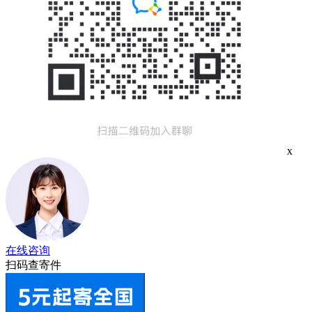
x
在线咨询
扫码查寄件