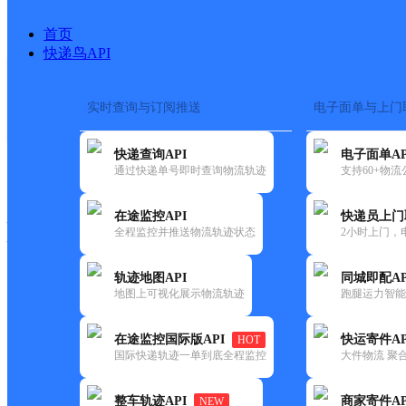
首页
快递鸟API
实时查询与订阅推送
电子面单与上门
搜索热词：
在途监控
快递查询API
电子面单AP
快递大全
快运大全
快递时效
通过快递单号即时查询物流轨迹
支持60+物
在途监控API
快递员上门
快递公司
全程监控并推送物流轨迹状态
2小时上门，
快递网点
电话大全
轨迹地图API
同城即配AP
地图上可视化展示物流轨迹
跑腿运力智能
韵达
云南主城区公司昆明官渡经开
在途监控国际版API
快运寄件AP
HOT
速递
国际快递轨迹一单到底全程监控
大件物流 聚合
更新时间：2022-07-14 00:00:00
整车轨迹API
商家寄件AP
NEW