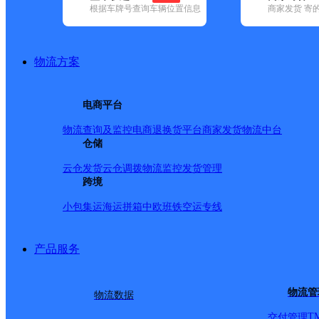
根据车牌号查询车辆位置信息
商家发货 寄
基本信息
所属快递：韵达速递
物流方案
所属区域：云南省-昆明市-官渡区
网点电话：
网点地址：云南省昆明市官渡区昆明经济技术开发区宝泽路泊
电商平台
网点负责人：
物流查询及监控
电商退换货
平台商家发货
物流中台
仓储
派送范围
云仓发货
云仓调拨
物流监控
发货管理
跨境
河岸村；西邑村；西邑村烟草公司；天碧陵园；羊堡火车
小包集运
海运拼箱
中欧班铁
空运专线
顺通物流园对面仓库；经景路；军龙岩土；经开区浩宏产
汽车城C区；经开区国际汽车城D区；经开区国际汽车城E
产品服务
区；新嘉园物流中心B区；新嘉园物流中心B区对面仓库；
F区；玉缘路；经开区骏信汽配城二期；鼎盛轮胎市场；荷
物流管
物流数据
德产业园；金地大厦8栋；金呈地产9栋；西勘院10栋；合信检
T
交付管理