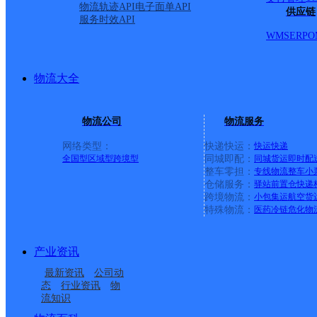
栋；重庆巨能建设2栋；千汇酒店1栋；启航中心；浦发路4
物流轨迹API
电子面单API
供应链
服务时效API
瑞大楼；天森金海国际A栋；天森金海国际B栋；天森金海
WMS
ERP
O
队；骏信汽配城一期；国防印刷厂；浦发路16号创新生物
紫云青鸟珠宝加工基地；昆明翡翠公盘；海关监管大楼；
物流大全
校；宝泽路;锦江之星酒店；楚天工程检测；御锦KTV；航天
云南邮电学校；东泰花园一期；东泰花园二期；国际银座B
物流公司
物流服务
富康城购物中心；喜来登酒店；御浦馨园小区；陌上花开
网络类型：
快递快运：
快运
快递
路村；云路裕庭小区；第三城财富中心；【更新日期：2021-08-0
全国型
区域型
跨境型
同城即配：
同城货运
即时配
整车零担：
专线物流
整车
小
仓储服务：
驿站
前置仓
快递
上一条：
广西梧州公司河西分部
跨境物流：
小包集运
航空货
特殊物流：
医药冷链
危化物
周边网点
产业资讯
云南昆明官渡区新螺蛳
云南主城公司昆明织布
最新资讯
公司动
云南昆明官渡区关上公
云南昆明官渡区新螺蛳
湾公司精品区分部
营服务部沁春苑分部
态
行业资讯
物
流知识
昆明董家湾
云南主城公司昆明官渡
司南窑分部
湾公司