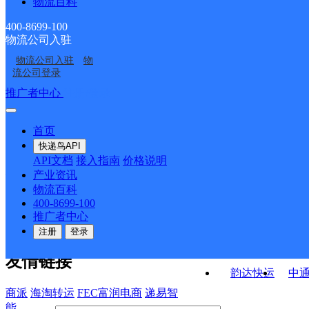
物流百科
云南昆明官渡区中林公
昆明航天城小石坝
昆船服务部浦新路寄存
昆明滇中新区
云南昆明官渡区国贸公
司海伦国际涛涛分部
400-8699-100
物流公司入驻
昆明航天城
昆明福德
司
物流公司入驻
物
昆明联贸
云南主城公司经开区服
流公司登录
务部顺通大道义路分部
接口API
推广者中心
注册/登录
快运查询
API接口文档
FAQ/帮助文档
快递鸟
宏行中运物流
首页
API接口
DEMO下载
快递鸟API
百世快运
邦
API文档
接入指南
价格说明
关于我们
德邦快递
高
产业资讯
物流百科
华企快运
环
公司介绍
企业动态
联系我们
法律声
400-8699-100
京东快运
聚
明
合作伙伴
快递鸟接口服务协议
用
推广者中心
户隐私政策
速佳达快运
注册
登录
易达快运
驿
友情链接
韵达快运
中
商派
海淘转运
FEC富润电商
递易智
能