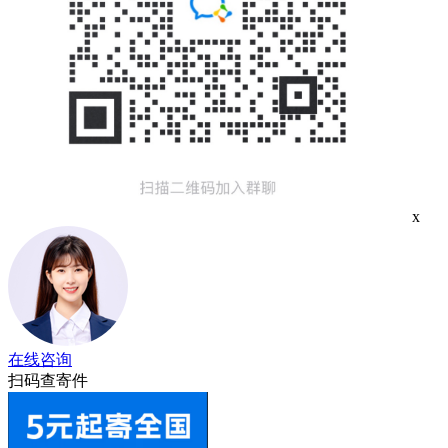
x
在线咨询
扫码查寄件