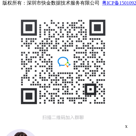
版权所有：深圳市快金数据技术服务有限公司
粤ICP备150109
x