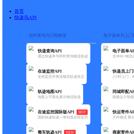
首页
快递鸟API
实时查询与订阅推送
电子面单与上门
搜索热词：
快递查询API
电子面单AP
快递大全
快运大全
快递时效
通过快递单号即时查询物流轨迹
支持60+物
在途监控API
快递员上门
快递公司
全程监控并推送物流轨迹状态
2小时上门，
快递网点
电话大全
轨迹地图API
同城即配AP
地图上可视化展示物流轨迹
跑腿运力智能
百世
维西县
在途监控国际版API
快运寄件AP
HOT
快递
国际快递轨迹一单到底全程监控
大件物流 聚合
更新时间：2021-11-26 00:00:00
整车轨迹API
商家寄件AP
NEW