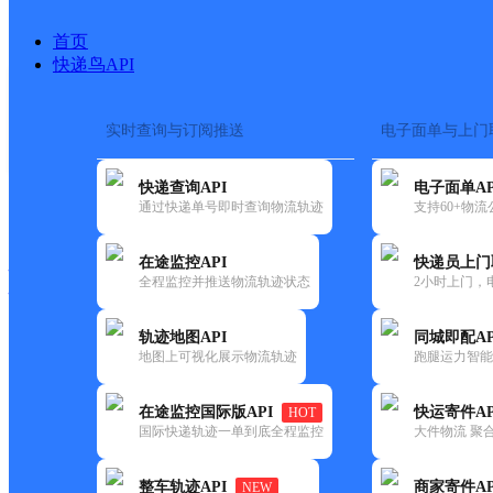
首页
快递鸟API
实时查询与订阅推送
电子面单与上门
搜索热词：
快递查询API
电子面单AP
快递大全
快运大全
快递时效
通过快递单号即时查询物流轨迹
支持60+物
在途监控API
快递员上门
快递公司
全程监控并推送物流轨迹状态
2小时上门，
快递网点
电话大全
轨迹地图API
同城即配AP
地图上可视化展示物流轨迹
跑腿运力智能
德邦
维西傈僳族自治县康普乡合作点ID
在途监控国际版API
快运寄件AP
HOT
快递
国际快递轨迹一单到底全程监控
大件物流 聚合
更新时间：2022-07-12 00:00:00
整车轨迹API
商家寄件AP
NEW