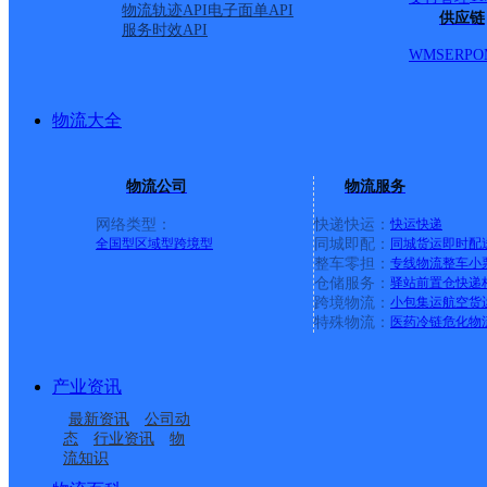
物流轨迹API
电子面单API
供应链
服务时效API
WMS
ERP
O
物流大全
物流公司
物流服务
网络类型：
快递快运：
快运
快递
全国型
区域型
跨境型
同城即配：
同城货运
即时配
整车零担：
专线物流
整车
小
仓储服务：
驿站
前置仓
快递
上一条：
横岗园山
跨境物流：
小包集运
航空货
特殊物流：
医药冷链
危化物
周边网点
产业资讯
山东临沂河东区公司月
临沂河东
最新资讯
公司动
山东临沂河东区公司
山东临沂河东区公司梅
亮湾分部
态
行业资讯
物
流知识
山东临沂河东区公司朝
山东临沂市区西城公司
埠分部