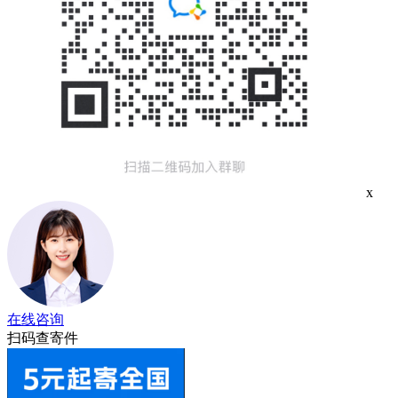
x
在线咨询
扫码查寄件