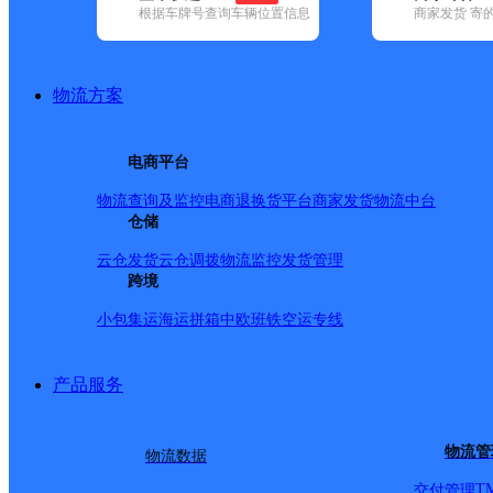
根据车牌号查询车辆位置信息
商家发货 寄
基本信息
所属快递：优速快递
物流方案
所属区域：山东省-临沂市-河东区
网点电话：
网点地址：山东省临沂市经济开发区临沂北方国际家居建材城
电商平台
网点负责人：
物流查询及监控
电商退换货
平台商家发货
物流中台
仓储
派送范围
云仓发货
云仓调拨
物流监控
发货管理
跨境
-
小包集运
海运拼箱
中欧班铁
空运专线
产品服务
物流管
物流数据
T
交付管理