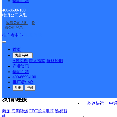
物流百科
山东临沂河东区公司工
山东临沂河东区公司凤
阳分部
沃尔沃路分部
山东临沂市区西城公司
山东临沂河东区公司临
业园分部
凰分部
400-8699-100
物流公司入驻
临沂河东区太平街道营
UH临沂河东创业园
芝麻墩分部
工分部
物流公司入驻
物
临沂河东分部
临沂经开分部
业部
流公司登录
接口API
推广者中心
注册/登录
快运查询
API接口文档
FAQ/帮助文档
快递鸟
宏行中运物流
首页
API接口
DEMO下载
快递鸟API
百世快运
邦
API文档
接入指南
价格说明
关于我们
德邦快递
高
产业资讯
物流百科
华企快运
环
公司介绍
企业动态
联系我们
法律声
400-8699-100
京东快运
聚
明
合作伙伴
快递鸟接口服务协议
用
推广者中心
户隐私政策
速佳达快运
注册
登录
易达快运
驿
友情链接
韵达快运
中
商派
海淘转运
FEC富润电商
递易智
能