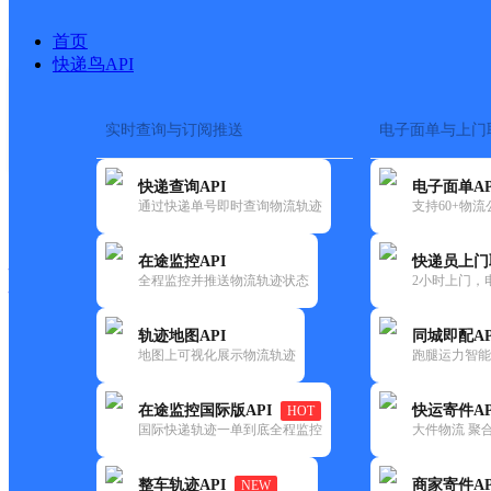
首页
快递鸟API
实时查询与订阅推送
电子面单与上门
搜索热词：
在途监控
快递查询API
电子面单AP
快递大全
快运大全
快递时效
通过快递单号即时查询物流轨迹
支持60+物
在途监控API
快递员上门
快递公司
全程监控并推送物流轨迹状态
2小时上门，
快递网点
电话大全
轨迹地图API
同城即配AP
地图上可视化展示物流轨迹
跑腿运力智能
优速
UH临沂河东梅埠
在途监控国际版API
快运寄件AP
HOT
快递
国际快递轨迹一单到底全程监控
大件物流 聚合
更新时间：2022-07-12 00:00:00
整车轨迹API
商家寄件AP
NEW