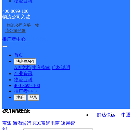
物流百科
汉源县顺河邮政所
汉源县两河邮政所
点
ID215
汉源县三交邮政所
汉源县皇木邮政所
400-8699-100
物流公司入驻
汉源县片马邮政所
汉源县大岭邮政所
物流公司入驻
物
汉源县河西邮政所
汉源县坭美邮政所
流公司登录
接口API
推广者中心
注册/登录
快运查询
API接口文档
FAQ/帮助文档
快递鸟
宏行中运物流
首页
API接口
DEMO下载
快递鸟API
百世快运
邦
API文档
接入指南
价格说明
关于我们
德邦快递
高
产业资讯
物流百科
华企快运
环
公司介绍
企业动态
联系我们
法律声
400-8699-100
京东快运
聚
明
合作伙伴
快递鸟接口服务协议
用
推广者中心
户隐私政策
速佳达快运
注册
登录
易达快运
驿
友情链接
韵达快运
中
商派
海淘转运
FEC富润电商
递易智
能