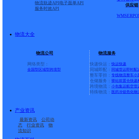
物流轨迹API
电子面单API
供应链
服务时效API
WMS
ERP
O
物流大全
物流公司
物流服务
网络类型：
快递快运：
快运
快递
全国型
区域型
跨境型
同城即配：
同城货运
即时配
整车零担：
专线物流
整车
小
仓储服务：
驿站
前置仓
快递
上一条：
义乌廿三里网点
跨境物流：
小包集运
航空货
特殊物流：
医药冷链
危化物
周边网点
产业资讯
四川汉源县公司
四川汉源县公司九襄镇
最新资讯
公司动
四川汉源县公司萝卜岗
汉源县富泉镇合作点
分部
态
行业资讯
物
流知识
雅安樱桃产地生鲜服务
汉源县九襄镇合作点
分部
ID4484