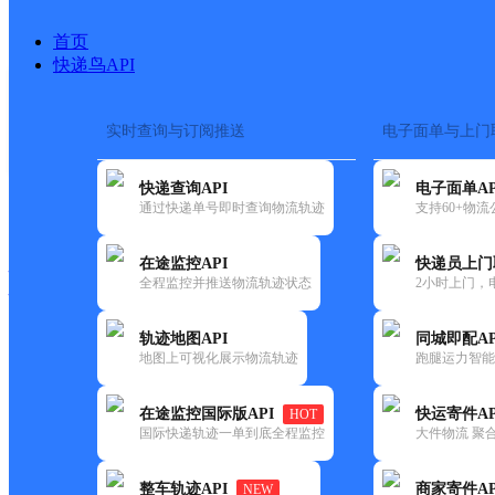
首页
快递鸟API
实时查询与订阅推送
电子面单与上门
搜索热词：
在途监控
快递查询API
电子面单AP
快递大全
快运大全
快递时效
通过快递单号即时查询物流轨迹
支持60+物
在途监控API
快递员上门
快递公司
全程监控并推送物流轨迹状态
2小时上门，
快递网点
电话大全
轨迹地图API
同城即配AP
地图上可视化展示物流轨迹
跑腿运力智能
顺丰
雅安市汉源县屋头串串
在途监控国际版API
快运寄件AP
HOT
速运
国际快递轨迹一单到底全程监控
大件物流 聚合
更新时间：2021-11-26 00:00:00
整车轨迹API
商家寄件AP
NEW