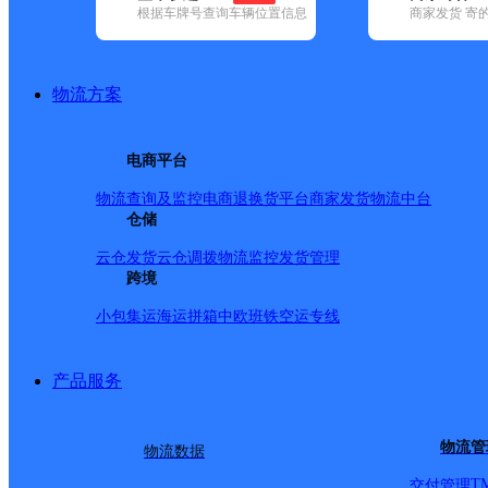
根据车牌号查询车辆位置信息
商家发货 寄
基本信息
所属快递：顺丰速运
物流方案
所属区域：四川省-雅安市-汉源县
网点电话：
网点地址：四川省雅安市汉源县梨洲大道二段249号
电商平台
网点负责人：
物流查询及监控
电商退换货
平台商家发货
物流中台
仓储
派送范围
云仓发货
云仓调拨
物流监控
发货管理
跨境
全境
小包集运
海运拼箱
中欧班铁
空运专线
产品服务
物流管
物流数据
T
交付管理