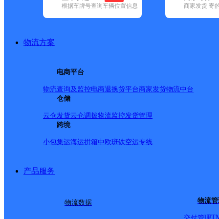
根据车牌号查询车辆位置信息
商家发货 寄
已选
城市：阿勒泰地区 ✕
地区：布尔津县 ✕
清空已选
品牌:
不限
申通快递(7)
顺丰速运(2)
天地华宇(4)
圆通速递(7)
地区:
不限
阿勒泰市(3)
布尔津县(4)
福海县(3)
富蕴县(2)
哈巴河
物流方案
布尔津县,阿勒泰地区,快递网点
阿勒泰布尔津营业点
电商平台
物流查询及监控
电商退换货
平台商家发货
物流中台
顺丰速运
更多号码
地址：新疆维吾尔自治区阿勒泰地区布尔津县
仓储
派送范围:全境
详情
云仓发货
云仓调拨
物流监控
发货管理
布尔津县
跨境
小包集运
海运拼箱
中欧班铁
空运专线
圆通速递
更多号码
地址：新疆阿勒泰市布尔津县
派送范围:?布尔津县布尔津镇、友谊峰路、双湖路、五彩滩
产品服务
新疆布尔津县公司
申通快递
更多号码
地址：百花园路鑫津园小区B8号楼4号门
物流管
物流数据
派送范围:布尔津县城（布尔津镇）
详情
T
交付管理