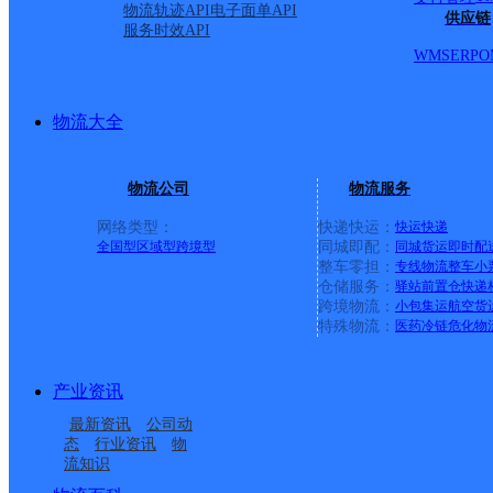
物流轨迹API
电子面单API
阿勒泰布尔津县网点
供应链
服务时效API
WMS
ERP
O
天地华宇
更多号码
地址：新疆维吾儿自治区阿勒泰地区布尔津县
派送范围:-
详情
物流大全
首页
<
1
>
物流公司
物流服务
尾页
网络类型：
快递快运：
快运
快递
全国型
区域型
跨境型
同城即配：
同城货运
即时配
最新网点
整车零担：
专线物流
整车
小
仓储服务：
驿站
前置仓
快递
圆通速递
乐东县
电话：
跨境物流：
小包集运
航空货
顺丰速运
重庆垫江桂西大道营业站
电话：
特殊物流：
医药冷链
危化物
顺丰速运
保亭三道农场速运营业点
电话：
顺丰速运
陵水新村镇中山路速运营业点
电话：
顺丰速运
重庆城口城岚路速运营业点
电话：
产业资讯
顺丰速运
白沙牙叉桥南居民区营业点
电话：
最新资讯
公司动
顺丰速运
可克达拉市营业点
电话：
态
行业资讯
物
顺丰速运
陵水英州英环东路营业点
电话：
流知识
顺丰速运
昌江石碌人民北路营业点
电话：