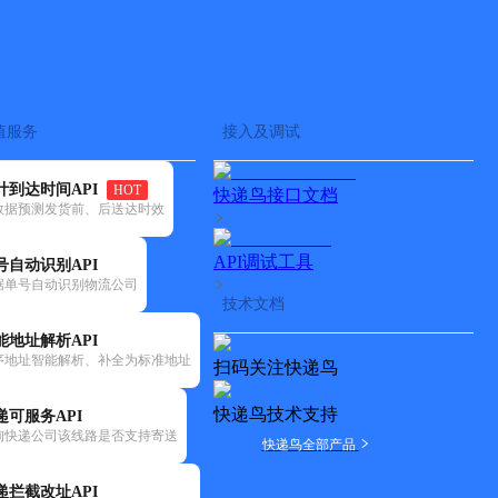
查快递
批量查询
值服务
接入及调试
计到达时间API
HOT
快递鸟接口文档
数据预测发货前、后送达时效
API调试工具
号自动识别API
据单号自动识别物流公司
技术文档
能地址解析API
序地址智能解析、补全为标准地址
扫码关注快递鸟
快递鸟技术支持
递可服务API
询快递公司该线路是否支持寄送
快递鸟全部产品
递拦截改址API