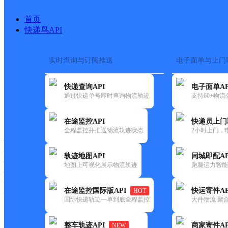
首页
快递鸟API
实时查询与订阅推送
电子面单与上门
搜索热词：
快递查询API
电子面单AP
首页
>
快递大全
>
快递网点
通过快递单号即时查询物流轨迹
支持60+物
快递大全
快运大全
快递时效
在途监控API
快递员上门
全程监控并推送物流轨迹状态
2小时上门，
快递公司
快递网点
轨迹地图API
同城即配AP
快递电话
地图上可视化展示物流轨迹
跑腿运力智能
快运公司
快运网点
在途监控国际版API
快运寄件AP
HOT
快运电话
国际快递轨迹一单到底全程监控
大件物流 聚合
查询
整车轨迹API
商家寄件AP
NEW
网点筛选