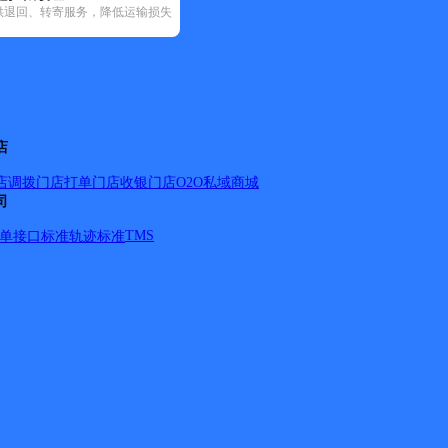
供退回、转寄服务，降低运输损失
店
店调拨
门店打单
门店收银
门店O2O
私域商城
司
TMS
单
接口标准
轨迹标准
情