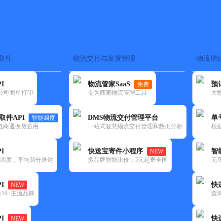
取件
物流交付与发货管理
物流增
在途监控
电子面单
快递查询
单号识别
上门取件
时效预测
I
物流管家SaaS
预
免费
流公司面单打印
专为商家物流管理工具
大
NEW
查询
取件API
DMS物流交付管理平台
单
智能调度
电商退换货必用
一站式智慧物流交付管理和数据分析
根
I
快送宝寄件小程序
智
NEW
调度，平均30分送达
多品牌智能比价，5元起寄全国
无
I
快
NEW
10+主流品牌
查
I
快
NEW