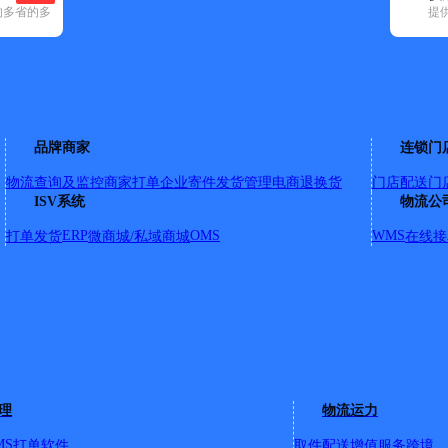
的多省的多
提
县(4)
吉木乃县(2)
青河县(2)
品牌商家
连锁门
物流查询及监控
商家打单
企业寄件
发货管理
电商退换货
门店配送
门
布尔津镇美丽峰路南消防中队旁商铺3-1-5号
ISV系统
物流公
ERP
OMS
WMS
打单发货
微商城/私域商城
在线接
路、卧龙湾路、圣泉路、百花园路、神湖路、迎宾路、白山布路
详
面
理
物流运力
MS
打单软件
取件配送
增值服务
跨境