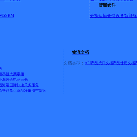
智能硬件
MS
SRM
分拣运输
仓储设备
智能终
卧龙湾路18-11
物流文档
文档类型：
API产品接口文档
产品使用文档
送
票零担
大票零担
柜
海外仓
电商云仓
运
海运
国际快递
关务服务
流
铁路货运
食品冷链
航空货运