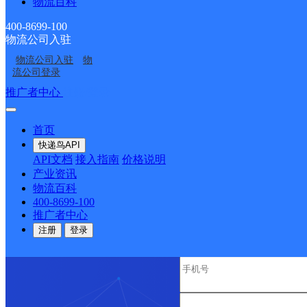
物流百科
顺丰速运
乐东黄流黄东村营业点
电话：
400-8699-100
优质服务 安全稳定
物流公司入驻
专属客服 7*24小时支撑
时效保障 数据准确
物流公司入驻
物
成功率100%，准确率≥99.9%
流公司登录
专业团队 方案定制
推广者中心
注册/登录
企业系统级物流解决方案
节省99%研发成本
首页
荣誉成果
国家高新技术企业 荣获《中国物流行业最具投资价
快递鸟API
API文档
接入指南
价格说明
咨询热线：400-8699-100
产业资讯
物流百科
400-8699-100
推广者中心
注册
登录