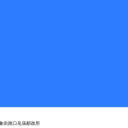
器五金店
华山云来酒店东南侧90米孟塬支局
村对面康营邮政所
象街路口岳庙邮政所