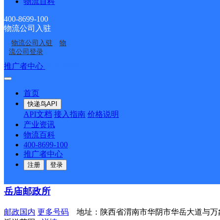
物流百科
顺丰速运
更多号码
地址：城关四小东
派送范围:全境
详情
400-8699-100
物流公司入驻
特美声电器五金便利店
物流公司入驻
物
流公司登录
顺丰速运
更多号码
地址：岳庙西街喜悦大酒店对面特美声电
推广者中心
注册/登录
派送范围:全境
详情
孟塬邮政支局
首页
快递鸟API
邮政国内
更多号码
地址：陕西省渭南市华阴市孟塬镇车站街道
API文档
接入指南
价格说明
派送范围:-
详情
产业资讯
物流百科
康营邮政所
400-8699-100
推广者中心
邮政国内
更多号码
地址：陕西省渭南市华阴市310国道康营
注册
登录
派送范围:-
详情
岳庙邮政所
邮政国内
更多号码
地址：陕西省渭南市华阴市华岳大道与万