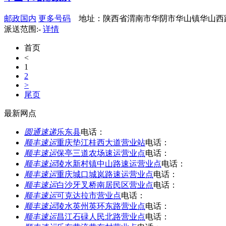
邮政国内
更多号码
地址：陕西省渭南市华阴市华山镇华山西
派送范围:-
详情
首页
<
1
2
>
尾页
最新网点
圆通速递
乐东县
电话：
顺丰速运
重庆垫江桂西大道营业站
电话：
顺丰速运
保亭三道农场速运营业点
电话：
顺丰速运
陵水新村镇中山路速运营业点
电话：
顺丰速运
重庆城口城岚路速运营业点
电话：
顺丰速运
白沙牙叉桥南居民区营业点
电话：
顺丰速运
可克达拉市营业点
电话：
顺丰速运
陵水英州英环东路营业点
电话：
顺丰速运
昌江石碌人民北路营业点
电话：