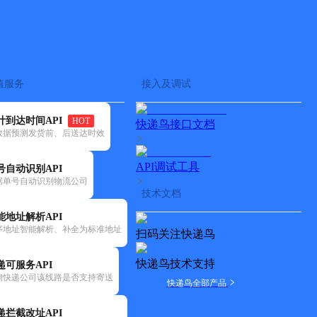
查快递
批量查询
值服务
接入及调试
计到达时间API
HOT
快递鸟接口文档
数据预测发货前、后送达时效
API调试工具
号自动识别API
据单号自动识别物流公司
技术文档
能地址解析API
序地址智能解析、补全为标准地址
扫码关注快递鸟
快递鸟技术支持
递可服务API
询快递公司该线路是否支持寄送
快递鸟全部产品
递拦截改址API