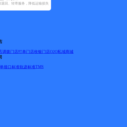
供退回、转寄服务，降低运输损失
92)
圆通速递(13)
中通快递(11)
潼关县(25)
店
店调拨
门店打单
门店收银
门店O2O
私域商城
司
TMS
单
接口标准
轨迹标准
8331部队；）；杨震路；东兴路；滨河大道； ③；岳庙街全
；集灵路；荣院一院二院；华山管理委员会；华山旅游总公司；