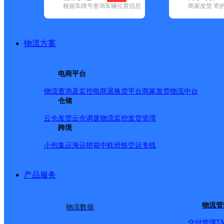
根据车牌号查询车辆位置信息
商家发货 寄
已选
城市：渭南市 ✕
地区：华阴市 ✕
清空已选
品牌:
不限
安能快递(7)
百世快递(15)
德邦快递(46)
极兔速递(21
地区:
不限
(1)
白水县(33)
澄城县(36)
大荔县(32)
富平县(46)
韩城
物流方案
华阴市,渭南市,快递网点
李航商店
电商平台
物流查询及监控
电商退换货
平台商家发货
物流中台
顺丰速运
更多号码
地址：莲湖路国土局对面
仓储
派送范围:全境
详情
云仓发货
云仓调拨
物流监控
发货管理
栀子之家商铺
跨境
小包集运
海运拼箱
中欧班铁
空运专线
顺丰速运
更多号码
地址：西王村滨河小区商铺
派送范围:全境
详情
产品服务
华阴市
百世快递
更多号码
地址：华阴市太华路街道办事处长城村中
物流管
物流数据
派送范围:①；华岳大道（四十米大道）全段；（北至华山北站南
段；东岳路全段；（东至中海华山城西至华阴中医院；）；； 
T
交付管理