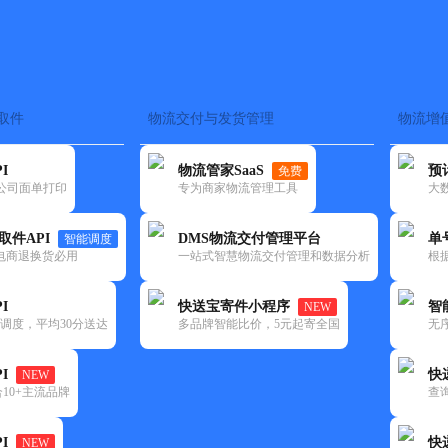
取件
物流交付与发货管理
物流增
在途监控
电子面单
快递查询
单号识别
上门取件
时效预测
I
物流管家SaaS
预
免费
流公司面单打印
专为商家物流管理工具
大
NEW
查询
取件API
DMS物流交付管理平台
单
智能调度
电商退换货必用
一站式智慧物流交付管理和数据分析
根
I
快送宝寄件小程序
智
NEW
调度，平均30分送达
多品牌智能比价，5元起寄全国
无
I
快
NEW
10+主流品牌
查
I
快
NEW