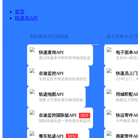
首页
快递鸟API
实时查询与订阅推送
电子面单与上门
搜索热词：
快递查询API
电子面单AP
首页
>
快递大全
>
快递网点
通过快递单号即时查询物流轨迹
支持60+物
快递大全
快运大全
快递时效
在途监控API
快递员上门
全程监控并推送物流轨迹状态
2小时上门，
快递公司
快递网点
轨迹地图API
同城即配AP
快递电话
地图上可视化展示物流轨迹
跑腿运力智能
快运公司
快运网点
在途监控国际版API
快运寄件AP
HOT
快运电话
国际快递轨迹一单到底全程监控
大件物流 聚合
查询
整车轨迹API
商家寄件AP
NEW
网点筛选