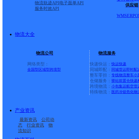
物流轨迹API
电子面单API
西潼路东至黄河厂；西至协和医院；,；老城街；环城北路. 
供应链
服务时效API
公司） ⑧；岳庙高级中学；岳庙初中；城关中学；城关二中
WMS
ERP
O
居民花园商住小区 市区除村组外全境派送⑩；西北二合成药
渭南华阴网点
物流大全
极兔速递
更多号码
地址：四十米大道宝莲综合市场极兔速递
派送范围:
详情
物流公司
物流服务
渭南市华阴网点
网络类型：
快递快运：
快运
快递
全国型
区域型
跨境型
同城即配：
同城货运
即时配
整车零担：
专线物流
整车
小
极兔速递
更多号码
地址：华阴县四十米大道宝莲综合市场极
仓储服务：
驿站
前置仓
快递
派送范围:
详情
跨境物流：
小包集运
航空货
特殊物流：
医药冷链
危化物
华阴市
圆通速递
更多号码
地址：陕西省渭南市华阴市
产业资讯
派送范围:1、太华路街道、岳庙街道、玉泉街道2、华山景区、
最新资讯
公司动
态
行业资讯
物
澄城县郭良欣维修中心
流知识