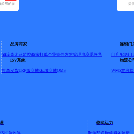
的多省的多
提
)
申通快递(11)
顺丰速运(78)
速尔快递(8)
天地华宇(14)
邮政国内(1
市(41)
合阳县(40)
华阴市(25)
华州区(30)
临渭区(56)
蒲城县(51)
品牌商家
连锁门
物流查询及监控
商家打单
企业寄件
发货管理
电商退换货
门店配送
门
ISV系统
物流公
ERP
OMS
WMS
打单发货
微商城/私域商城
在线接
国石油加油站南
理
物流运力
至华山生态广场；） ②；太华路全段；（；北至八一驾校南至6
④；长城路书院路；南环路； ⑤；华山景区：玉泉路；云台路
MS
打单软件
取件配送
增值服务
跨境