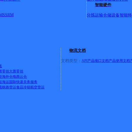
⑥；黄河工程机械厂（中联重科土方机械有限公司；奥尔德公司；
智能硬件
；城关小学；乐育学校；华阴市职教中心；华山高级中学；玉泉；
MS
SRM
分拣运输
仓储设备
智能终
厂；药厂生活区；仙峪景区；仙峪口村；台峪口村；第四军医大
物流文档
文档类型：
API产品接口文档
产品使用文档
送
票零担
大票零担
兔速递
柜
海外仓
电商云仓
运
海运
国际快递
关务服务
流
铁路货运
食品冷链
航空货运
二合成药厂、中联重科土方机械厂、华能秦岭发电厂、68331部