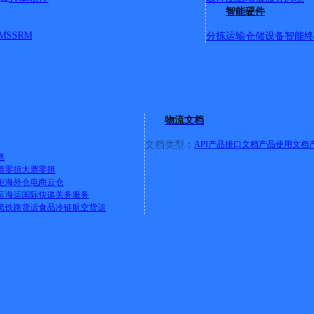
智能硬件
MS
SRM
分拣运输
仓储设备
智能终
道东)香堤西岸()
物流文档
北环路、40米大道、城关乡、拥军路、和平路、西环路、金城大
文档类型：
API产品接口文档
产品使用文档
送
票零担
大票零担
柜
海外仓
电商云仓
运
海运
国际快递
关务服务
流
铁路货运
食品冷链
航空货运