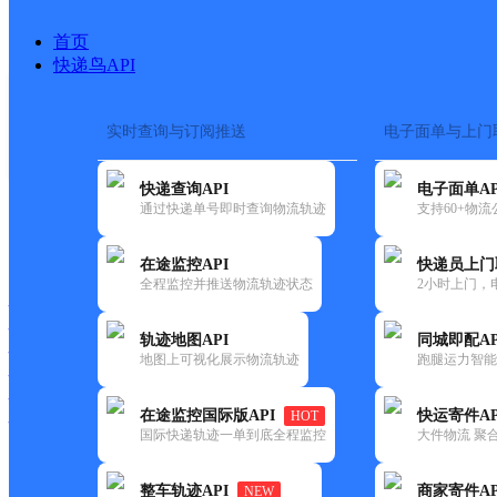
首页
快递鸟API
实时查询与订阅推送
电子面单与上门
搜索热词：
快递查询API
电子面单AP
首页
>
快递大全
>
快递网点
通过快递单号即时查询物流轨迹
支持60+物
快递大全
快运大全
快递时效
在途监控API
快递员上门
全程监控并推送物流轨迹状态
2小时上门，
快递公司
快递网点
轨迹地图API
同城即配AP
快递电话
地图上可视化展示物流轨迹
跑腿运力智能
快运公司
快运网点
在途监控国际版API
快运寄件AP
HOT
快运电话
国际快递轨迹一单到底全程监控
大件物流 聚合
查询
整车轨迹API
商家寄件AP
NEW
网点筛选