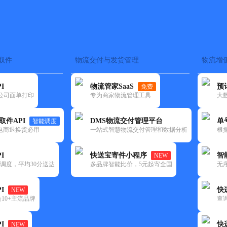
取件
物流交付与发货管理
物流增
在途监控
电子面单
快递查询
单号识别
上门取件
时效预测
I
物流管家SaaS
预
免费
流公司面单打印
专为商家物流管理工具
大
NEW
查询
取件API
DMS物流交付管理平台
单
智能调度
电商退换货必用
一站式智慧物流交付管理和数据分析
根
I
快送宝寄件小程序
智
NEW
调度，平均30分送达
多品牌智能比价，5元起寄全国
无
I
快
NEW
10+主流品牌
查
I
快
NEW