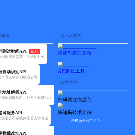
查快递
批量查询
值服务
接入及调试
计到达时间API
HOT
快递鸟接口文档
数据预测发货前、后送达时效
API调试工具
号自动识别API
据单号自动识别物流公司
技术文档
能地址解析API
序地址智能解析、补全为标准地址
扫码关注快递鸟
快递鸟技术支持
递可服务API
询快递公司该线路是否支持寄送
快递鸟全部产品
递拦截改址API