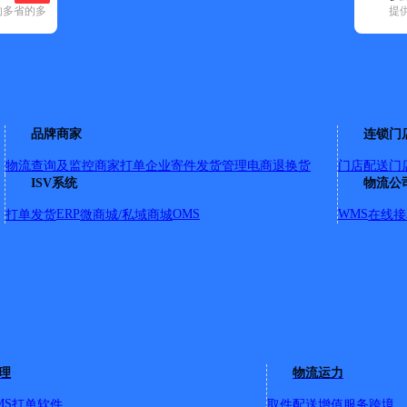
的多省的多
提
)
申通快递(11)
顺丰速运(78)
速尔快递(8)
天地华宇(14)
邮政国内(1
市(41)
合阳县(40)
华阴市(25)
华州区(30)
临渭区(56)
蒲城县(51)
品牌商家
连锁门
物流查询及监控
商家打单
企业寄件
发货管理
电商退换货
门店配送
门
口红绿灯向西30米
ISV系统
物流公
ERP
OMS
WMS
打单发货
微商城/私域商城
在线接
心幼儿园斜对面
理
物流运力
MS
打单软件
取件配送
增值服务
跨境