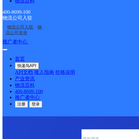
物流百科
顺丰速运
陵水新村镇中山路速运营业点
电话：
顺丰速运
重庆城口城岚路速运营业点
电话：
400-8699-100
顺丰速运
白沙牙叉桥南居民区营业点
电话：
物流公司入驻
顺丰速运
可克达拉市营业点
电话：
顺丰速运
陵水英州英环东路营业点
电话：
物流公司入驻
物
流公司登录
顺丰速运
昌江石碌人民北路营业点
电话：
顺丰速运
乐东黄流黄东村营业点
电话：
推广者中心
注册/登录
优质服务 安全稳定
专属客服 7*24小时支撑
首页
时效保障 数据准确
快递鸟API
成功率100%，准确率≥99.9%
API文档
接入指南
价格说明
专业团队 方案定制
产业资讯
企业系统级物流解决方案
物流百科
节省99%研发成本
400-8699-100
荣誉成果
推广者中心
国家高新技术企业 荣获《中国物流行业最具投资价
注册
登录
咨询热线：400-8699-100