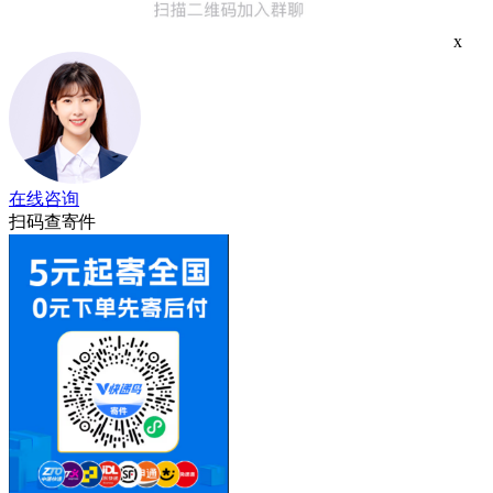
x
在线咨询
扫码查寄件