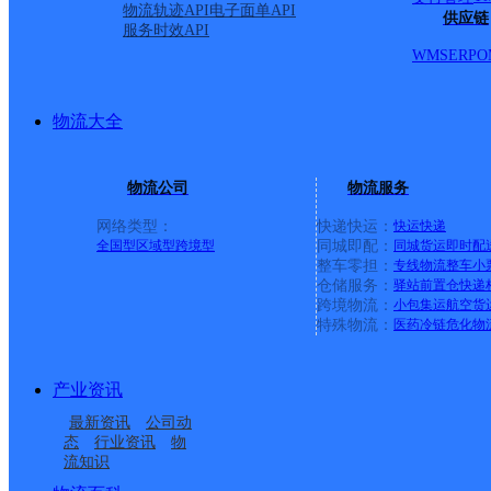
物流轨迹API
电子面单API
渭南潼关县营业部
供应链
服务时效API
WMS
ERP
O
德邦快递
更多号码
地址：陕西省渭南市潼关县香堤西岸(310国
派送范围:-
详情
物流大全
渭南潼关县
中通快递
更多号码
地址：开发区首饰一街东口
物流公司
物流服务
派送范围:县城内均可收送、县城所有街道、中心街、桃林路、
网络类型：
快递快运：
快运
快递
首页
全国型
区域型
跨境型
同城即配：
同城货运
即时配
<
整车零担：
专线物流
整车
小
1
仓储服务：
驿站
前置仓
快递
2
跨境物流：
小包集运
航空货
>
特殊物流：
医药冷链
危化物
尾页
最新网点
产业资讯
最新资讯
公司动
圆通速递
乐东县
电话：
态
行业资讯
物
顺丰速运
重庆垫江桂西大道营业站
电话：
流知识
顺丰速运
保亭三道农场速运营业点
电话：