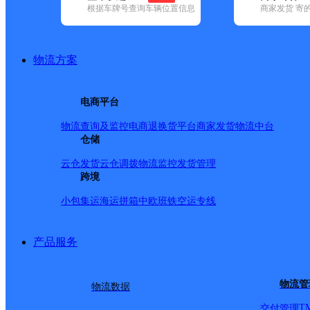
根据车牌号查询车辆位置信息
商家发货 寄
已选
城市：渭南市 ✕
地区：潼关县 ✕
清空已选
品牌:
不限
安能快递(7)
百世快递(15)
德邦快递(46)
极兔速递(21
地区:
不限
(1)
白水县(33)
澄城县(36)
大荔县(32)
富平县(46)
韩城
物流方案
潼关县,渭南市,快递网点
潼关县代字营镇合作点ID12034
电商平台
物流查询及监控
电商退换货
平台商家发货
物流中台
德邦快递
更多号码
地址：陕西省渭南市潼关县代字营镇歇马路
仓储
派送范围:-
详情
云仓发货
云仓调拨
物流监控
发货管理
潼关县秦东镇合作点ID11767
跨境
小包集运
海运拼箱
中欧班铁
空运专线
德邦快递
更多号码
地址：陕西省渭南市潼关县秦东镇港口中
派送范围:-
详情
产品服务
陕西潼关县公司
申通快递
更多号码
地址：北环路东段55号
物流管
物流数据
派送范围:潼关县城、城关镇。
详情
T
交付管理