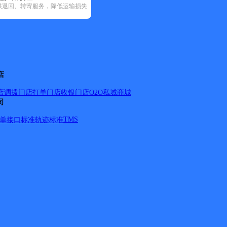
供退回、转寄服务，降低运输损失
92)
圆通速递(13)
中通快递(11)
潼关县(25)
店
店调拨
门店打单
门店收银
门店O2O
私域商城
司
TMS
单
接口标准
轨迹标准