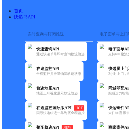
首页
快递鸟API
实时查询与订阅推送
电子面单与上门
搜索热词：
在途监控
快递查询API
电子面单AP
首页
>
快递大全
>
快递网点
通过快递单号即时查询物流轨迹
支持60+物
快递大全
快运大全
快递时效
在途监控API
快递员上门
全程监控并推送物流轨迹状态
2小时上门，
快递公司
快递网点
轨迹地图API
同城即配AP
快递电话
地图上可视化展示物流轨迹
跑腿运力智能
快运公司
快运网点
在途监控国际版API
快运寄件AP
HOT
快运电话
国际快递轨迹一单到底全程监控
大件物流 聚合
查询
整车轨迹API
商家寄件AP
NEW