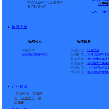
派送范围:-
详情
物流轨迹API
电子面单API
供应链
服务时效API
WMS
ERP
O
赵庄邮政所
物流大全
邮政国内
更多号码
地址
物流公司
物流服务
街道西街赵庄邮政所
网络类型：
快递快运：
快运
快递
全国型
区域型
跨境型
同城即配：
同城货运
即时配
整车零担：
专线物流
整车
小
派送范围:-
详情
仓储服务：
驿站
前置仓
快递
跨境物流：
小包集运
航空货
特殊物流：
医药冷链
危化物
阳郭邮政支局
产业资讯
最新资讯
公司动
邮政国内
更多号码
地址
态
行业资讯
物
流知识