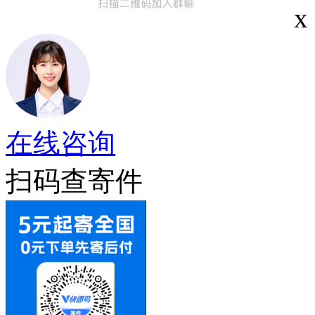
x
在线咨询
扫码查寄件