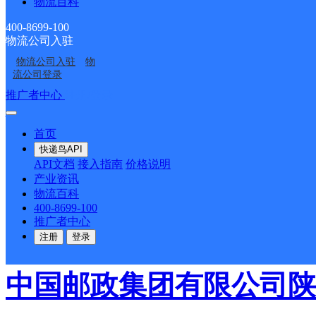
物流百科
道北段十字东南阳郭邮政
400-8699-100
物流公司入驻
派送范围:-
详情
物流公司入驻
物
流公司登录
推广者中心
注册/登录
太华路邮政所
首页
邮政国内
更多号码
地址
快递鸟API
API文档
接入指南
价格说明
产业资讯
与华城街道十字口西北角
物流百科
400-8699-100
推广者中心
派送范围:-
详情
注册
登录
中国邮政集团有限公司陕