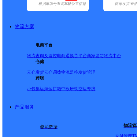
网点筛选
根据车牌号查询车辆位置信息
商家发货 寄
已选
城市：渭南市 ✕
清
物流方案
品牌:
不限
安能快递(7)
百世快递(15)
德邦快递(46)
极兔速递(21
速递(13)
中通快递(11)
电商平台
地区:
不限
(1)
白水县(33)
澄城县(36)
大荔县(32)
富平县(46)
韩城
物流查询及监控
电商退换货
平台商家发货
物流中台
渭南市,快递网点
仓储
云仓发货
云仓调拨
物流监控
发货管理
跨境
中国邮政集团有限公司陕
小包集运
海运拼箱
中欧班铁
空运专线
邮政国内
更多号码
地址
产品服务
金城大街中段金城邮政支
物流管
物流数据
T
交付管理