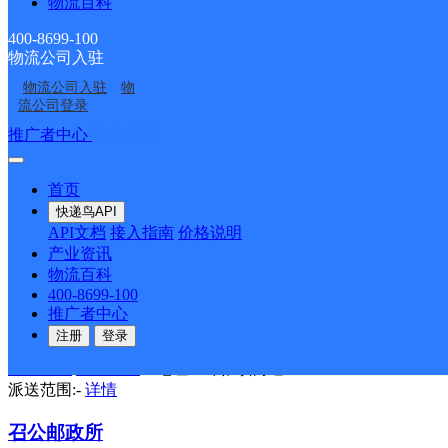
物流百科
南二路邮政支局
400-8699-100
邮政国内
更多号码
地址：陕西省宝鸡市扶风县南二路1
物流公司入驻
派送范围:-
详情
物流公司入驻
物
流公司登录
法门邮政支局
推广者中心
注册/登录
邮政国内
更多号码
地址：法门镇街道
派送范围:-
详情
首页
快递鸟API
绛帐街邮政所
API文档
接入指南
价格说明
产业资讯
邮政国内
更多号码
地址：绛帐街
物流百科
派送范围:-
详情
400-8699-100
推广者中心
绛帐邮政支局
注册
登录
邮政国内
更多号码
地址：绛帐镇街道
派送范围:-
详情
召公邮政所