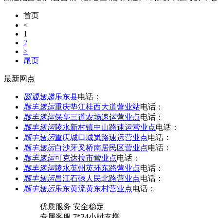
首页
<
1
2
>
尾页
最新网点
圆通速递
乐东县
电话：
顺丰速运
重庆垫江桂西大道营业站
电话：
顺丰速运
保亭三道农场速运营业点
电话：
顺丰速运
陵水新村镇中山路速运营业点
电话：
顺丰速运
重庆城口城岚路速运营业点
电话：
顺丰速运
白沙牙叉桥南居民区营业点
电话：
顺丰速运
可克达拉市营业点
电话：
顺丰速运
陵水英州英环东路营业点
电话：
顺丰速运
昌江石碌人民北路营业点
电话：
顺丰速运
乐东黄流黄东村营业点
电话：
优质服务 安全稳定
专属客服 7*24小时支撑