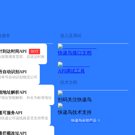
查快递
批量查询
值服务
接入及调试
计到达时间API
HOT
快递鸟接口文档
数据预测发货前、后送达时效
API调试工具
号自动识别API
据单号自动识别物流公司
技术文档
能地址解析API
序地址智能解析、补全为标准地址
扫码关注快递鸟
快递鸟技术支持
递可服务API
询快递公司该线路是否支持寄送
快递鸟全部产品
递拦截改址API