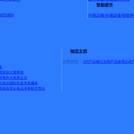
智能硬件
MS
SRM
分拣运输
仓储设备
智能终
交汇，南起：南五路。北止：体育公园。扶风县老区：东起扶风造
物流文档
加油站，北止：高架桥以南。
详情
文档类型：
API产品接口文档
产品使用文档
送
票零担
大票零担
柜
海外仓
电商云仓
运
海运
国际快递
关务服务
流
铁路货运
食品冷链
航空货运