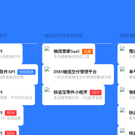
取件
物流交付与发货管理
物流增
在途监控
电子面单
快递查询
单号识别
上门取件
时效预测
I
物流管家SaaS
预
免费
流公司面单打印
专为商家物流管理工具
大
NEW
查询
取件API
DMS物流交付管理平台
单
智能调度
电商退换货必用
一站式智慧物流交付管理和数据分析
根
I
快送宝寄件小程序
智
NEW
调度，平均30分送达
多品牌智能比价，5元起寄全国
无
I
快
NEW
10+主流品牌
查
I
快
NEW