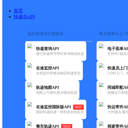
首页
快递鸟API
实时查询与订阅推送
电子面单与上门
搜索热词：
快递查询API
电子面单AP
首页
>
快递大全
>
快递网点
通过快递单号即时查询物流轨迹
支持60+物
快递大全
快运大全
快递时效
在途监控API
快递员上门
全程监控并推送物流轨迹状态
2小时上门，
快递公司
快递网点
轨迹地图API
同城即配AP
快递电话
地图上可视化展示物流轨迹
跑腿运力智能
快运公司
快运网点
在途监控国际版API
快运寄件AP
HOT
快运电话
国际快递轨迹一单到底全程监控
大件物流 聚合
查询
整车轨迹API
商家寄件AP
NEW
网点筛选