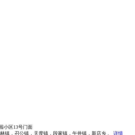
小区13号门面
杏林镇，召公镇，天度镇，段家镇，午井镇，新店乡 。
详情