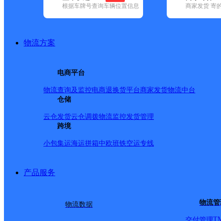
根据车牌号查询车辆位置信息
商家发货 寄
已选
城市：宝鸡市 ✕
地区：扶风县 ✕
清空已选
品牌:
不限
安能快递(7)
百世快递(16)
德邦快递(59)
极兔速递(20
地区:
不限
(1)
陈仓区(43)
凤县(27)
凤翔区(39)
扶风县(29)
金台区
物流方案
扶风县,宝鸡市,快递网点
宝鸡市渭滨区娇阳一号商店
电商平台
物流查询及监控
电商退换货
平台商家发货
物流中台
顺丰速运
更多号码
地址：罗马花园
仓储
派送范围:全境
详情
云仓发货
云仓调拨
物流监控
发货管理
宝鸡扶风网点
跨境
小包集运
海运拼箱
中欧班铁
空运专线
极兔速递
更多号码
地址：陕西省宝鸡扶风县公路管理段十字
派送范围:
详情
产品服务
益分利便利店
顺丰速运
更多号码
地址：铁塔路南段益分利便利店
物流管
物流数据
派送范围:全境
详情
T
交付管理