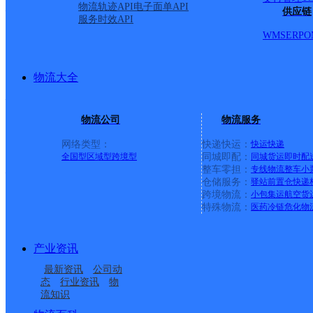
物流轨迹API
电子面单API
扶风县
供应链
服务时效API
WMS
ERP
O
圆通速递
更多号码
地址：陕西省新宝鸡市扶风县
派送范围:扶风县新区：东起风情园，西止：扶法路与西大街
南。午井镇（仅镇区派送，其他村组不派送）
详情
物流大全
扶风县老城分部
物流公司
物流服务
圆通速递
更多号码
地址：陕西省新宝鸡市扶风县老城分部
派送范围:东起：扶风造纸厂，西止：扶风高中，南起：南坡
网络类型：
快递快运：
快运
快递
全国型
区域型
跨境型
同城即配：
同城货运
即时配
整车零担：
专线物流
整车
小
扶风县
仓储服务：
驿站
前置仓
快递
跨境物流：
小包集运
航空货
百世快递
更多号码
地址：宝鸡市扶风县新区
特殊物流：
医药冷链
危化物
派送范围:县城（城关镇）城区内；扶风新区；扶风老区；
详情
上宋邮政所
产业资讯
最新资讯
公司动
邮政国内
更多号码
地址：上宋街道
态
行业资讯
物
派送范围:-
详情
流知识