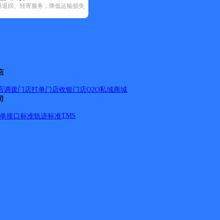
供退回、转寄服务，降低运输损失
79)
圆通速递(14)
宅急送(2)
中通快递(14)
31)
渭滨区(52)
店
店调拨
门店打单
门店收银
门店O2O
私域商城
司
TMS
单
接口标准
轨迹标准