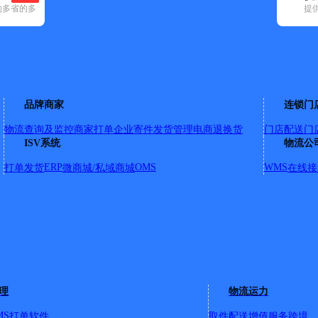
的多省的多
提
)
申通快递(10)
顺丰速运(47)
速尔快递(3)
天地华宇(8)
邮政国内(1
(32)
麟游县(17)
陇县(25)
眉县(24)
岐山县(37)
千阳县(22)
太白县(
品牌商家
连锁门
物流查询及监控
商家打单
企业寄件
发货管理
电商退换货
门店配送
门
ISV系统
物流公
ERP
OMS
WMS
打单发货
微商城/私域商城
在线接
圣地能源加气站对面
理
物流运力
MS
打单软件
取件配送
增值服务
跨境