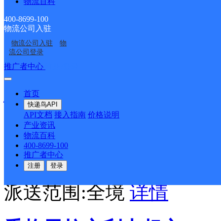
凌晨商行
物流百科
400-8699-100
物流公司入驻
顺丰速运
更多号码
地址
物流公司入驻
物
流公司登录
派送范围:全境
详情
推广者中心
注册/登录
首页
恒信超市民专店
快递鸟API
API文档
接入指南
价格说明
产业资讯
顺丰速运
更多号码
地址
物流百科
400-8699-100
推广者中心
里拉市民族中等专业学校
注册
登录
派送范围:全境
详情