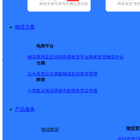
根据车牌号查询车辆位置信息
商家发货 寄
已选
城市：迪庆藏族自治州 ✕
快递：顺丰速运 ✕
地区：香格
品牌:
不限
百世快递(6)
德邦快递(53)
极兔速递(4)
申通快递(4)
地区:
不限
德钦县(2)
维西傈僳族自治县(4)
香格里拉市(7)
物流方案
顺丰速运,香格里拉市,迪
电商平台
恒信超市民专店
物流查询及监控
电商退换货
平台商家发货
物流中台
仓储
云仓发货
云仓调拨
物流监控
发货管理
顺丰速运
更多号码
地址
跨境
小包集运
海运拼箱
中欧班铁
空运专线
里拉市民族中等专业学校
产品服务
派送范围:全境
详情
物流管
物流数据
T
交付管理