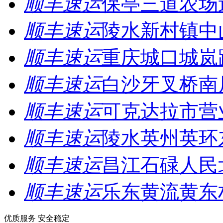
顺丰速运
保亭三道农场
顺丰速运
陵水新村镇中
顺丰速运
重庆城口城岚
顺丰速运
白沙牙叉桥南
顺丰速运
可克达拉市营
顺丰速运
陵水英州英环
顺丰速运
昌江石碌人民
顺丰速运
乐东黄流黄东
优质服务 安全稳定