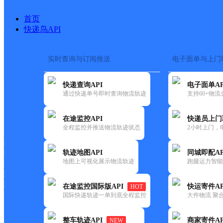
首页
快递鸟API
实时查询与订阅推送
电子面单与上门
搜索热词：
在途监控
快递查询API
电子面单AP
首页
>
快递大全
>
快递网点
通过快递单号即时查询物流轨迹
支持60+物
快递大全
快运大全
快递时效
在途监控API
快递员上门
全程监控并推送物流轨迹状态
2小时上门，
快递公司
快递网点
轨迹地图API
同城即配AP
快递电话
地图上可视化展示物流轨迹
跑腿运力智能
快运公司
快运网点
在途监控国际版API
快运寄件AP
HOT
快运电话
国际快递轨迹一单到底全程监控
大件物流 聚合
查询
整车轨迹API
商家寄件AP
NEW
网点筛选