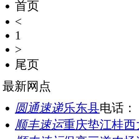
首页
<
1
>
尾页
最新网点
圆通速递
乐东县
电话：
顺丰速运
重庆垫江桂西