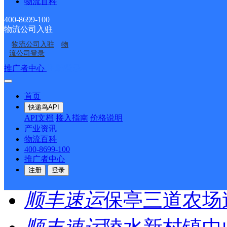
<
物流百科
400-8699-100
1
物流公司入驻
>
物流公司入驻
物
流公司登录
尾页
推广者中心
注册/登录
首页
最新网点
快递鸟API
API文档
接入指南
价格说明
产业资讯
圆通速递
乐东县
电话：
物流百科
400-8699-100
推广者中心
顺丰速运
重庆垫江桂西
注册
登录
顺丰速运
保亭三道农场