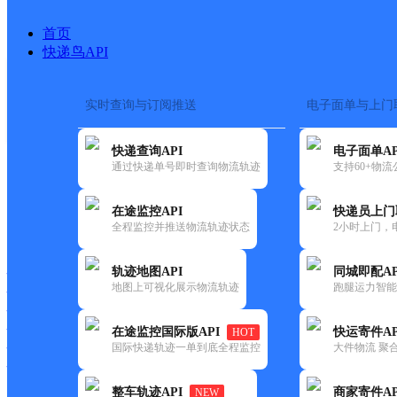
首页
快递鸟API
实时查询与订阅推送
电子面单与上门
搜索热词：
在途监控
快递查询API
电子面单AP
首页
>
快递大全
>
快递网
通过快递单号即时查询物流轨迹
支持60+物
在途监控API
快递员上门
快递大全
快运大全
快递时效
全程监控并推送物流轨迹状态
2小时上门，
轨迹地图API
同城即配AP
快递公司
地图上可视化展示物流轨迹
跑腿运力智能
快递网点
快递电话
快运公司
在途监控国际版API
快运寄件AP
HOT
国际快递轨迹一单到底全程监控
大件物流 聚合
快运网点
快运电话
整车轨迹API
商家寄件AP
NEW