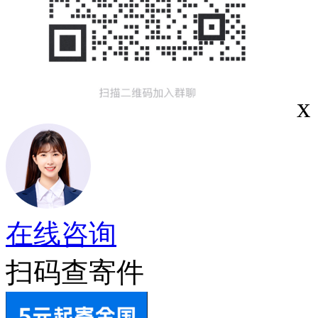
x
在线咨询
扫码查寄件