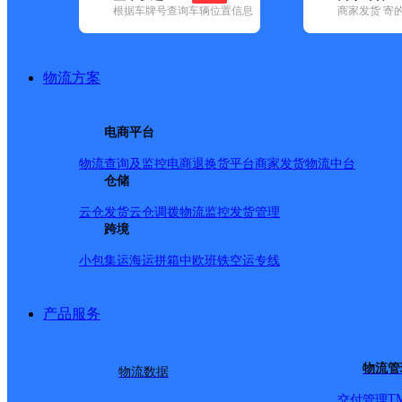
查询
根据车牌号查询车辆位置信息
商家发货 寄
网点筛选
物流方案
已选
城市：迪庆藏族自治
电商平台
区：香格里拉市 ✕
清空
物流查询及监控
电商退换货
平台商家发货
物流中台
仓储
品牌:
不限
百世快递(6)
德邦快递(53)
极兔速递(4)
申通快递(4)
地区:
不限
维西傈僳族自治县(2)
香格里拉市(2)
云仓发货
云仓调拨
物流监控
发货管理
跨境
极兔速递,香格里拉市,迪
小包集运
海运拼箱
中欧班铁
空运专线
香格里拉市网点
产品服务
极兔速递
更多号码
地址
物流管
物流数据
T
交付管理