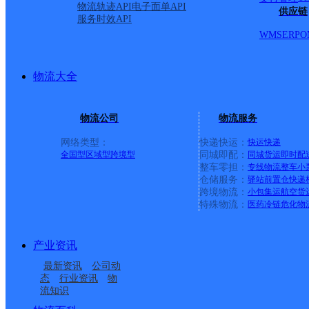
物流轨迹API
电子面单API
里拉市建塘镇东城一号路东
供应链
服务时效API
WMS
ERP
O
派送范围:
详情
物流大全
香格里拉市网点
物流公司
物流服务
网络类型：
快递快运：
快运
快递
极兔速递
更多号码
地址
全国型
区域型
跨境型
同城即配：
同城货运
即时配
整车零担：
专线物流
整车
小
仓储服务：
驿站
前置仓
快递
里拉市建塘镇东城一号路东
跨境物流：
小包集运
航空货
特殊物流：
医药冷链
危化物
派送范围:
详情
产业资讯
最新资讯
公司动
首页
态
行业资讯
物
流知识