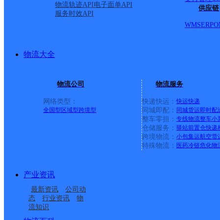
圆通速递
更多号码
地址
物流轨迹API
电子面单API
供应链
服务时效API
WMS
ERP
O
派送范围:县城（中枢镇
物流大全
首页
物流公司
物流服务
<
网络类型：
快递快运：
快运
快递
1
全国型
区域型
跨境型
同城即配：
同城货运
即时配
整车零担：
专线物流
整车
小
仓储服务：
驿站
前置仓
快递
>
跨境物流：
小包集运
航空货
特殊物流：
医药冷链
危化物
尾页
产业资讯
最新网点
最新资讯
公司动
态
行业资讯
物
流知识