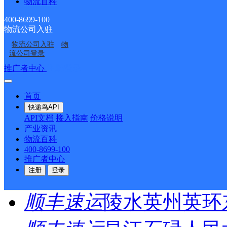
物流百科
圆通速递
乐东县
电话：
400-8699-100
物流公司入驻
顺丰速运
重庆垫江桂西
物流公司入驻
物
流公司登录
顺丰速运
保亭三道农场
推广者中心
注册/登录
顺丰速运
陵水新村镇中
首页
快递鸟API
顺丰速运
重庆城口城岚
API文档
接入指南
价格说明
产业资讯
物流百科
顺丰速运
白沙牙叉桥南
400-8699-100
推广者中心
顺丰速运
可克达拉市营
注册
登录
顺丰速运
陵水英州英环