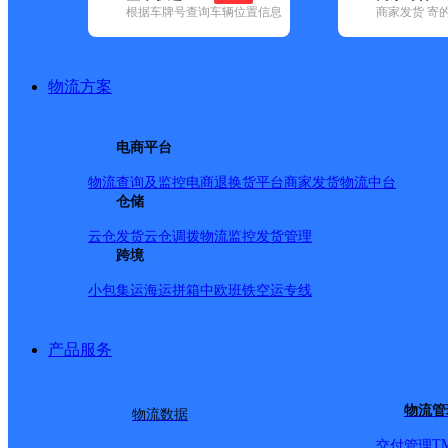
查询
根据车牌号查询车辆位置信息
商家发货 寄
网点筛选
物流方案
已选
城市：红河哈尼族彝
电商平台
✕
地区：泸西县 ✕
清空
物流查询及监控
电商退换货
平台商家发货
物流中台
仓储
品牌:
不限
安能快递(2)
百世快递(18)
德邦快递(62)
极兔速递(50
递(20)
韵达速递(87)
中通快递(15)
云仓发货
云仓调拨
物流监控
发货管理
地区:
不限
个旧市(1)
跨境
河口瑶族自治县(2)
红河县(1)
建水县(1)
(2)
屏边苗族自治县(1)
石屏县(1)
元阳县(1)
小包集运
海运拼箱
中欧班铁
空运专线
圆通速递,泸西县,红河哈
产品服务
泸西县
物流管
物流数据
T
交付管理