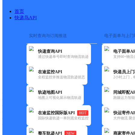
首页
快递鸟API
实时查询与订阅推送
电子面单与上门
搜索热词：
在途监控
快递查询API
电子面单AP
首页
>
快递大全
>
快递网
通过快递单号即时查询物流轨迹
支持60+物
在途监控API
快递员上门
快递大全
快运大全
快递时效
全程监控并推送物流轨迹状态
2小时上门，
轨迹地图API
同城即配AP
快递公司
地图上可视化展示物流轨迹
跑腿运力智能
快递网点
快递电话
快运公司
在途监控国际版API
快运寄件AP
HOT
国际快递轨迹一单到底全程监控
大件物流 聚合
快运网点
快运电话
整车轨迹API
商家寄件AP
NEW