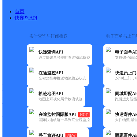
首页
快递鸟API
实时查询与订阅推送
电子面单与上门
搜索热词：
在途监控
快递查询API
电子面单AP
首页
>
快递大全
>
快递网点
通过快递单号即时查询物流轨迹
支持60+物
快递大全
快运大全
快递时效
在途监控API
快递员上门
全程监控并推送物流轨迹状态
2小时上门，
快递公司
快递网点
轨迹地图API
同城即配AP
快递电话
地图上可视化展示物流轨迹
跑腿运力智能
快运公司
快运网点
在途监控国际版API
快运寄件AP
HOT
快运电话
国际快递轨迹一单到底全程监控
大件物流 聚合
查询
整车轨迹API
商家寄件AP
NEW
网点筛选