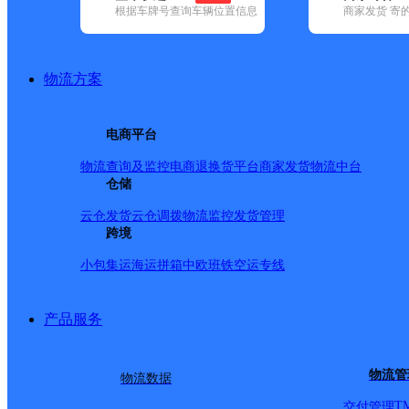
根据车牌号查询车辆位置信息
商家发货 寄
已选
城市：昭通市 ✕
地区：彝良县 ✕
清空已选
品牌:
不限
百世快递(13)
德邦快递(59)
极兔速递(71)
申通快递(1
速递(36)
中通快递(11)
物流方案
地区:
不限
(1)
大关县(30)
鲁甸县(33)
巧家县(41)
水富市(22)
绥江
(53)
彝良县,昭通市,快递网点
电商平台
物流查询及监控
电商退换货
平台商家发货
物流中台
仓储
淋子家餐饮店
云仓发货
云仓调拨
物流监控
发货管理
跨境
小包集运
海运拼箱
中欧班铁
空运专线
顺丰速运
更多号码
地址
派送范围:全境
详情
产品服务
物流管
物流数据
十点伴
T
交付管理