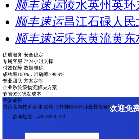
顺丰速运
陵水英州英环
顺丰速运
昌江石碌人民
顺丰速运
乐东黄流黄东
优质服务 安全稳定
专属客服 7*24小时支撑
时效保障 数据准确
成功率100%，准确率≥99.9%
专业团队 方案定制
企业系统级物流解决方案
节省99%研发成本
荣誉成果
国家高新技术企业 荣获《中国物流行业最具投资价值企业》
欢迎免
咨询热线：400-8699-100