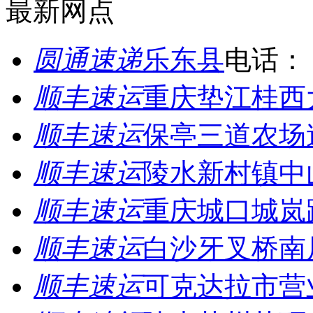
最新网点
圆通速递
乐东县
电话：
顺丰速运
重庆垫江桂西
顺丰速运
保亭三道农场
顺丰速运
陵水新村镇中
顺丰速运
重庆城口城岚
顺丰速运
白沙牙叉桥南
顺丰速运
可克达拉市营