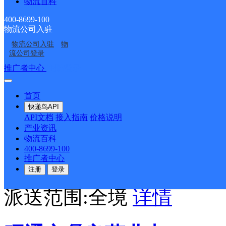
物流百科
商小区,公园路 H:环城北路
400-8699-100
物流公司入驻
军路,角奎街 K:凯丰路 R:
物流公司入驻
物
流公司登录
街 X:西正街 Y:烟复路
推广者中心
注册/登录
进路下段 Z:振兴街
详情
首页
快递鸟API
API文档
接入指南
价格说明
5栋小卖部
产业资讯
物流百科
400-8699-100
推广者中心
顺丰速运
更多号码
地址
注册
登录
派送范围:全境
详情