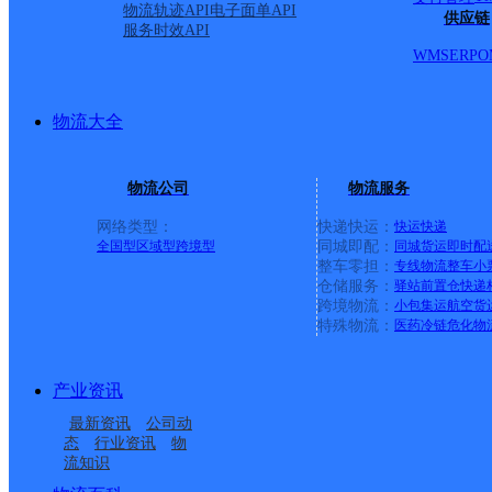
物流轨迹API
电子面单API
供应链
服务时效API
顺丰速运
更多号码
地址
WMS
ERP
O
向50米岔路口十点伴精品
物流大全
派送范围:全境
详情
物流公司
物流服务
网络类型：
快递快运：
快运
快递
全国型
区域型
跨境型
同城即配：
同城货运
即时配
彝良
整车零担：
专线物流
整车
小
仓储服务：
驿站
前置仓
快递
跨境物流：
小包集运
航空货
特殊物流：
医药冷链
危化物
速尔快递
更多号码
地址
德翰学校分校对面
产业资讯
最新资讯
公司动
态
行业资讯
物
派送范围:C:车站路,创兴街
流知识