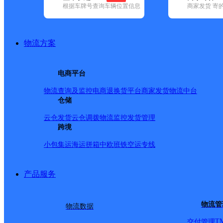
根据车牌号查询车辆位置信息
商家发货 寄
已选
城市：贵阳市 ✕
地区：观山湖区 ✕
清空已选
品牌:
不限
安能快递(8)
百世快递(33)
德邦快递(43)
极兔速递(13
地区:
不限
白云区(43)
观山湖区(106)
花溪区(111)
开阳县(47)
南
物流方案
观山湖区,贵阳市,快递网点
奕奕便利店菜鸟驿站
电商平台
物流查询及监控
电商退换货
平台商家发货
物流中台
顺丰速运
更多号码
地址：大龙泉苑20栋1单元1号
仓储
派送范围:全境
详情
云仓发货
云仓调拨
物流监控
发货管理
金华镇
跨境
小包集运
海运拼箱
中欧班铁
空运专线
圆通速递
更多号码
地址：贵州省贵阳市观山湖区金华镇
派送范围:金华镇城区、金华路、金华新街、文化路、阁楼路、
产品服务
观山湖区果与蔬生鲜店
顺丰速运
更多号码
地址：龙龙城一号柒栋一单元101
物流管
物流数据
派送范围:全境
详情
T
交付管理