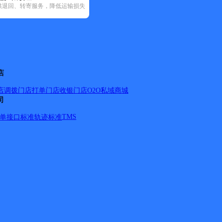
供退回、转寄服务，降低运输损失
184)
圆通速递(52)
韵达速递(182)
宅急送(1)
中通快递(53)
1)
店
店调拨
门店打单
门店收银
门店O2O
私域商城
司
TMS
单
接口标准
轨迹标准
井村、三甫村，金阳客车站，
详情