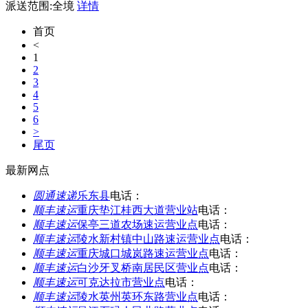
派送范围:全境
详情
首页
<
1
2
3
4
5
6
>
尾页
最新网点
圆通速递
乐东县
电话：
顺丰速运
重庆垫江桂西大道营业站
电话：
顺丰速运
保亭三道农场速运营业点
电话：
顺丰速运
陵水新村镇中山路速运营业点
电话：
顺丰速运
重庆城口城岚路速运营业点
电话：
顺丰速运
白沙牙叉桥南居民区营业点
电话：
顺丰速运
可克达拉市营业点
电话：
顺丰速运
陵水英州英环东路营业点
电话：