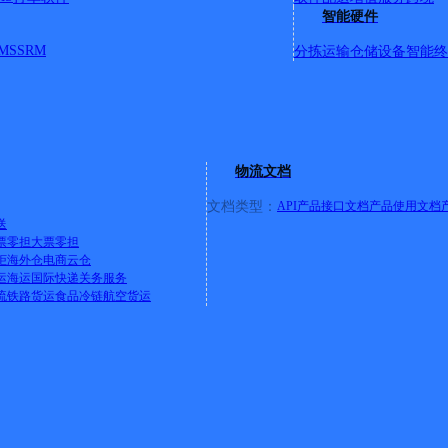
智能硬件
MS
SRM
分拣运输
仓储设备
智能终
门面
苑小区；龙凯苑Y1，Y2区；龙锦苑小区；金源路；福州路；龙
贤苑小区；龙泉苑小区；龙佑苑小区；龙琪苑小区；龙兴苑小区
昌苑小区；龙喜苑小区；龙城一号；龙城庄园；龙慧苑小区；龙
卫生服务中心；睿力上城；世纪金源国际商务中心1；2；3号楼
建设大厦；世纪金源大饭店；水电八局三公司；贵阳阳光医院；
物流文档
；西南五金市场；龙泉村委会；蓝天驾校；7天酒店；龙泉村安
阳奥体中心；贵州职业学院；中天帝景传说；金阳医院；中铁逸
文档类型：
API产品接口文档
产品使用文档
送
汽配红绿灯云谭南路口至云谭北路口；
详情
票零担
大票零担
柜
海外仓
电商云仓
运
海运
国际快递
关务服务
流
铁路货运
食品冷链
航空货运