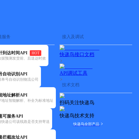
查快递
批量查询
值服务
接入及调试
计到达时间API
HOT
快递鸟接口文档
数据预测发货前、后送达时效
API调试工具
号自动识别API
据单号自动识别物流公司
技术文档
能地址解析API
序地址智能解析、补全为标准地址
扫码关注快递鸟
快递鸟技术支持
递可服务API
询快递公司该线路是否支持寄送
快递鸟全部产品
递拦截改址API