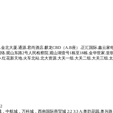
.金北大厦.通源.君尚酒店.麒龙CBD（A.B座）.正汇国际.鑫云
网络.观山东路2号人民检察院.观山湖壹号1栋至18栋.金华世家.
红花新天地.火车北站.北大资源.大关一组.大关二组.大关三组.
2
，中航城，万科城，西南国际商贸城 2:2 3:3 A:奥韵花园,奥兴