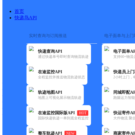
首页
快递鸟API
实时查询与订阅推送
电子面单与上门
搜索热词：
快递查询API
电子面单AP
首页
>
快递大全
>
快递网点
通过快递单号即时查询物流轨迹
支持60+物
快递大全
快运大全
快递时效
在途监控API
快递员上门
全程监控并推送物流轨迹状态
2小时上门，
快递公司
快递网点
轨迹地图API
同城即配AP
快递电话
地图上可视化展示物流轨迹
跑腿运力智能
快运公司
快运网点
在途监控国际版API
快运寄件AP
HOT
快运电话
国际快递轨迹一单到底全程监控
大件物流 聚合
查询
整车轨迹API
商家寄件AP
NEW
网点筛选