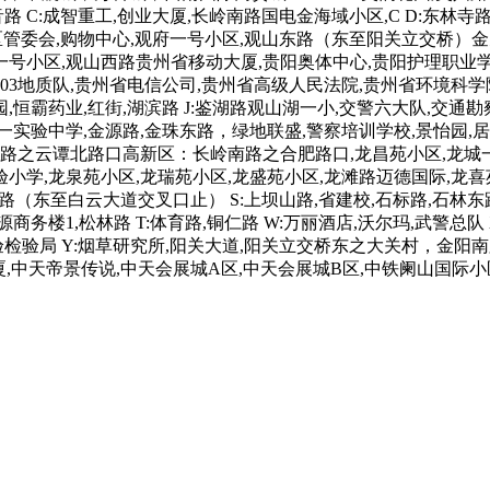
 C:成智重工,创业大厦,长岭南路国电金海域小区,C D:东林寺路
:高新区管委会,购物中心,观府一号小区,观山东路（东至阳关立交桥
一号小区,观山西路贵州省移动大厦,贵阳奥体中心,贵阳护理职业学
303地质队,贵州省电信公司,贵州省高级人民法院,贵州省环境科学
,恒霸药业,红街,湖滨路 J:鉴湖路观山湖一小,交警六大队,交通
实验中学,金源路,金珠东路，绿地联盛,警察培训学校,景怡园,居然
之云谭北路口高新区：长岭南路之合肥路口,龙昌苑小区,龙城一号
小学,龙泉苑小区,龙瑞苑小区,龙盛苑小区,龙滩路迈德国际,龙喜苑
山路（东至白云大道交叉口止） S:上坝山路,省建校,石标路,石林
务楼1,松林路 T:体育路,铜仁路 W:万丽酒店,沃尔玛,武警总队
检验局 Y:烟草研究所,阳关大道,阳关立交桥东之大关村，金阳南
厦,中天帝景传说,中天会展城A区,中天会展城B区,中铁阑山国际