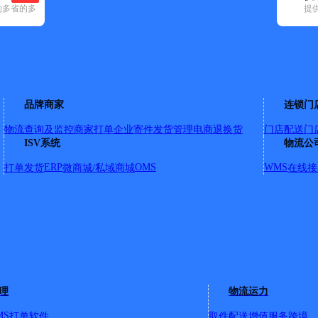
的多省的多
提
)
申通快递(45)
顺丰速运(278)
速尔快递(4)
天地华宇(11)
邮政国内(
明区(193)
清镇市(65)
乌当区(61)
息烽县(26)
修文县(74)
云岩区(18
品牌商家
连锁门
物流查询及监控
商家打单
企业寄件
发货管理
电商退换货
门店配送
门
ISV系统
物流公
ERP
OMS
WMS
打单发货
微商城/私域商城
在线接
金龙路、十三公里、十四公里、113小区、金华物流园片区、干
理
物流运力
MS
打单软件
取件配送
增值服务
跨境