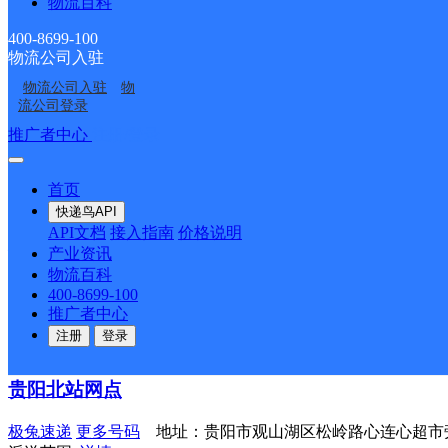
物流百科
观山湖永鸿兴百货超市
400-8699-100
物流公司入驻
顺丰速运
更多号码
地址：龙贤苑26栋1单元101
物流公司入驻
物
派送范围:全境
详情
流公司登录
推广者中心
注册/登录
斌辉便利店
顺丰速运
更多号码
地址：金融城二期N6栋B1023
首页
派送范围:全境
详情
快递鸟API
API文档
接入指南
价格说明
观山湖区高新区
产业资讯
物流百科
圆通速递
更多号码
地址：贵州贵阳市观山湖区观山湖区高新
400-8699-100
派送范围:天一国际、金利大厦、佳境天城、茅台项目部、金海
推广者中心
部研发基地1-3号楼、标准厂房、翔明大厦、108安置房、
注册
登录
中心、上、下坝山路、中铁十二局、老阳关、新阳光菜场、六
贵阳北站网点
极兔速递
更多号码
地址：贵阳市观山湖区松岭路心连心超市旁