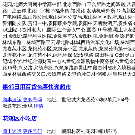
花园,北师大附属中学高中部,北京西路（至合肥路之间派送,八音路
路口之云谭北路口,E栋 F:福州街,福州路,发动机研究所 G
广电网络,观山湖公园,观山湖区公安局,观山湖区区政府,观山湖
警消防支队,贵阳一中,贵阳职业学院,贵阳中天凯悦酒店,贵州省
职业院（贵州电大）,国际生态会议中心,国贸 H:号楼,黑土坝花园
园,金阳北路玛利亚医院,金阳客车站,金阳医院,金源街,金源街第一
林城东路，林城西路至云谭北路,林城西路汽车文化广场,林城西路
龙嘉苑小区,龙锦苑小区,龙凯苑小区,龙泉苑街,龙泉苑街第一实验
龙泽苑小区,龙晖苑小区,绿地环保 M:玫瑰路,煤田科技 Q:黔灵
纪城小学,世纪金源财富中心A,世纪金源购物中商务楼A,世纪金源商
路16号,兴义路,兴筑东路,兴筑东路黔灵山中段贵州省出入境检验
西至林城西路交叉口,云谭南路 Z:皂角垭口,中储粮,中铝科技大
惠邻日用百货兔喜快递超市
顺丰速运
更多号码
地址：世纪城大龙贤苑35栋2单元104号
派送范围:全境
详情
花溪区小吃店
顺丰速运
更多号码
地址：朝阳村茗桂花园E幢1层7号