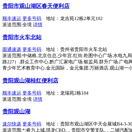
贵阳市观山湖区春天便利店
顺丰速运
更多号码
地址：龙吉苑12栋2单元102
派送范围:全境
详情
贵阳市火车北站
圆通速递
更多号码
地址：贵州省贵阳市火车北站
派送范围:中储粮.北京住总.少年宫.红街.乾图中心广场.水电九局
路227）.群众工作中心.黔广汇家电广场.银监局.群升广场.广电
青少年艺术教育中心.金元国际，金元集团.万丽酒店.观山湖一小.
贵阳观山湖桂红便利店
顺丰速运
更多号码
地址：龙瑞苑2栋104
派送范围:全境
详情
贵阳观山湖
速尔快递
更多号码
地址：贵阳市观山湖区中天会展城B4-3-30
派送范围:*:睿力上城,琪龙CBD,，贵阳市交警支队,，二铺汽配城