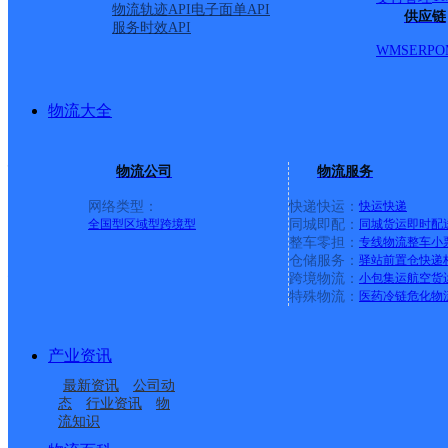
物流轨迹API
电子面单API
贵阳观山湖二部
供应链
服务时效API
WMS
ERP
O
百世快递
更多号码
地址：贵阳市观山湖区世纪城龙宇苑2-8
派送范围:金阳南路6号；北京西路； 世纪城：合肥路；龙凯
纪城美食城；金源街；福州街；龙晖苑小区；龙福苑小区；龙
物流大全
世纪城高级中学；世纪城小学；世纪城中学；龙盛苑小区；龙
区；龙祥苑小区；世纪城社区服务中心；世纪城派出所；世纪城
心；居然之家；世纪金源财富中心A；B；C；D；E栋；金阳
物流公司
物流服务
山湖区第六中学；中渝万熙城；蓝带俱乐部；观山湖区区政府
护理职业学院；贵阳职业学院；贵州职业院（贵州电大）；贵
网络类型：
快递快运：
快运
快递
全国型
区域型
跨境型
同城即配：
同城货运
即时配
中航城；金清大道二铺汽配城及红绿灯以下至金阳南路；二铺
整车零担：
专线物流
整车
小
仓储服务：
驿站
前置仓
快递
观山湖德旺源龙耀便利店
跨境物流：
小包集运
航空货
特殊物流：
医药冷链
危化物
顺丰速运
更多号码
地址：世纪城龙耀苑25栋1楼4号
派送范围:全境
详情
产业资讯
贵阳市观山湖思杰便利店
最新资讯
公司动
态
行业资讯
物
顺丰速运
更多号码
地址：龙福苑四栋一单元一楼三号
流知识
派送范围:全境
详情