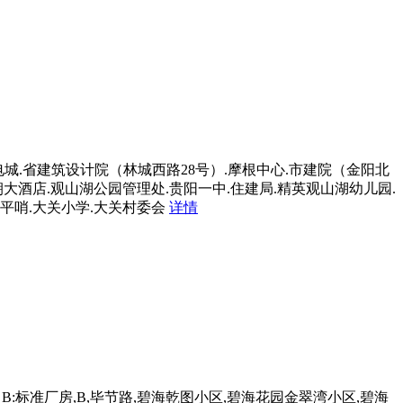
家电城.省建筑设计院（林城西路28号）.摩根中心.市建院（金阳北
皇朝大酒店.观山湖公园管理处.贵阳一中.住建局.精英观山湖幼儿园.
太平哨.大关小学.大关村委会
详情
路 B:标准厂房,B,毕节路,碧海乾图小区,碧海花园金翠湾小区,碧海