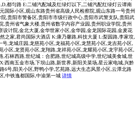
,D,都匀路 E:二铺汽配城及红绿灯以下,二铺汽配红绿灯云谭南
）金元国际小区,观山东路贵州省高级人民检察院,观山东路一号贵州
院,贵阳市警备区,贵阳市市级行政中心,贵阳市武警支队,贵阳武
院,贵州省气象大楼,贵州省数字内容产业园,贵州职业学院,贵州
勘察设计院,金北大厦,金华世家小区,金华园,金龙国际花园,金麦花
之家,君尚国际大酒店 K:康乃馨路,科技大厦 L:梨园路,李家坟,
,龙城庄园,龙慈苑小区,龙福苑小区,龙慧苑小区,龙吉苑小区,
小区,龙贤苑小区,龙翔路,龙祥苑小区,龙耀苑小区,龙宇苑小区,
东路,石林西路,世纪城：合肥路,世纪城高级中学,世纪城美食城,世
 X:西南五金市场,下坝山路,新世界,新阳关菜场,星云家电城,兴黔
路6号,阳关小区,野鸭小学,艺苑路,远大生态风景小区,云潭北路
小区,中铁逸都国际,中渝第一城
详情