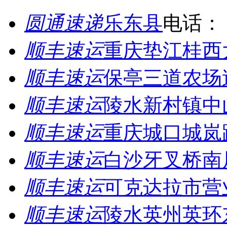
圆通速递
乐东县
电话：
顺丰速运
重庆垫江桂西
顺丰速运
保亭三道农场
顺丰速运
陵水新村镇中
顺丰速运
重庆城口城岚
顺丰速运
白沙牙叉桥南
顺丰速运
可克达拉市营
顺丰速运
陵水英州英环