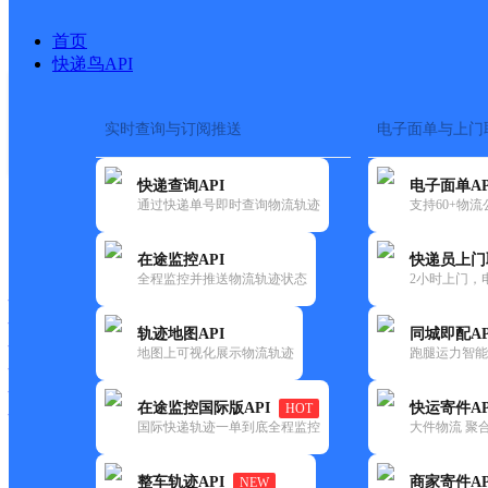
首页
快递鸟API
实时查询与订阅推送
电子面单与上门
搜索热词：
在途监控
快递查询API
电子面单AP
首页
>
快递大全
>
快递网点
通过快递单号即时查询物流轨迹
支持60+物
快递大全
快运大全
快递时效
在途监控API
快递员上门
全程监控并推送物流轨迹状态
2小时上门，
快递公司
快递网点
轨迹地图API
同城即配AP
快递电话
地图上可视化展示物流轨迹
跑腿运力智能
快运公司
快运网点
在途监控国际版API
快运寄件AP
HOT
快运电话
国际快递轨迹一单到底全程监控
大件物流 聚合
查询
整车轨迹API
商家寄件AP
NEW