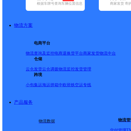
网点筛选
根据车牌号查询车辆位置信息
商家发货 寄
已选
城市：广安市 ✕
地
物流方案
品牌:
不限
安能快递(4)
百世快递(9)
德邦快递(118)
极兔速递(10
递(12)
韵达速递(61)
电商平台
中通快递(5)
地区:
不限
广安区(120)
华蓥市(31)
邻水县(111)
前锋区(34)
武胜
物流查询及监控
电商退换货
平台商家发货
物流中台
武胜县,广安市,快递网点
仓储
云仓发货
云仓调拨
物流监控
发货管理
跨境
广安武胜网点
小包集运
海运拼箱
中欧班铁
空运专线
极兔速递
更多号码
地址
产品服务
创业路仓储物流中心C2栋1
物流管
物流数据
T
交付管理