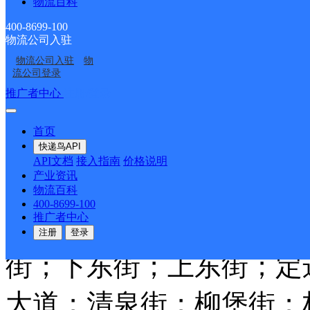
物流百科
武胜县
400-8699-100
物流公司入驻
物流公司入驻
物
百世快递
更多号码
地址：
流公司登录
推广者中心
注册/登录
号；
首页
派送范围:城东至中滩桥
快递鸟API
API文档
接入指南
价格说明
产业资讯
初中；城北至武胜中学校
物流百科
400-8699-100
推广者中心
道；五十米大街；六十米
注册
登录
街；下东街；上东街；定
大道；清泉街；柳堡街；