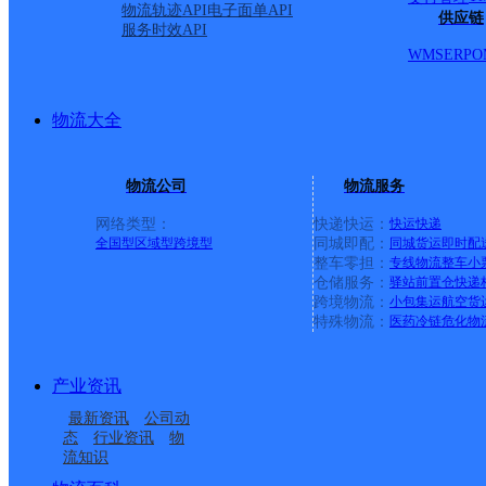
派送范围:
详情
物流轨迹API
电子面单API
供应链
服务时效API
WMS
ERP
O
鹭岛国际10栋
物流大全
顺丰速运
更多号码
地址：
物流公司
物流服务
派送范围:全境
详情
网络类型：
快递快运：
快运
快递
全国型
区域型
跨境型
同城即配：
同城货运
即时配
整车零担：
专线物流
整车
小
仓储服务：
驿站
前置仓
快递
百分百便利店
跨境物流：
小包集运
航空货
特殊物流：
医药冷链
危化物
顺丰速运
更多号码
地址：
产业资讯
最新资讯
公司动
派送范围:全境
详情
态
行业资讯
物
流知识