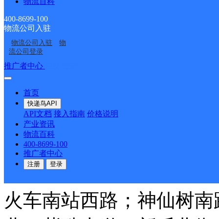
物流百科
派送范围:人民南路；西
400-8699-100
物流公司入驻
路南三段；桐梓林路；桐
物流公司入驻
物
流公司登录
林北路；桐梓林西路；新
推广者中心
注册/登录
大道；二环路南三段、神
首页
快递鸟API
API文档
接入指南
价格说明
巷；神仙树南路；神仙树
产业资讯
物流百科
紫瑞北街；紫荆南路；紫
400-8699-100
推广者中心
注册
登录
街；紫竹东街；紫竹南一
火车南站西路；神仙树南