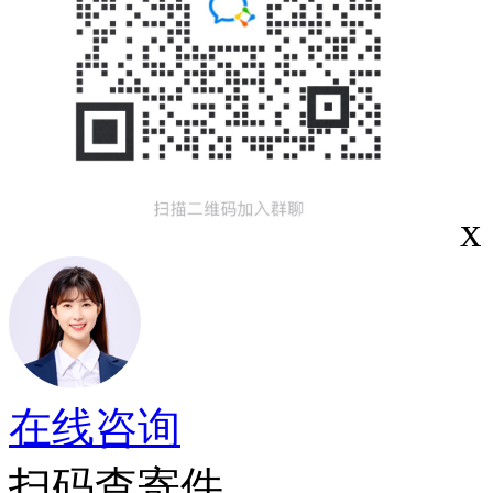
x
在线咨询
扫码查寄件