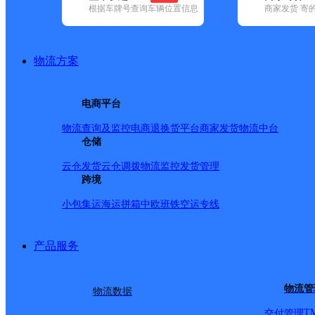
根据车牌号查询车辆位置信息
商家发货 寄
已选
城市：成都市 ✕
地区：武侯区 ✕
清空已选
品牌:
不限
安能快递(30)
百世快递(106)
百世快运(1)
德邦快递(2
速快递(25)
邮政国内(573)
圆通速递(93)
韵达速递(611)
宅急送(3
物流方案
地区:
不限
(150)
成华区(112)
崇州市(60)
大邑县(74)
都江堰市(8
(53)
郫都区(12)
蒲江县(48)
青白江区(50)
青羊区(144)
邛崃市(80)
电商平台
武侯区,成都市,快递网点
物流查询及监控
电商退换货
平台商家发货
物流中台
仓储
成都市武侯区广福桥正街
云仓发货
云仓调拨
物流监控
发货管理
跨境
小包集运
海运拼箱
中欧班铁
空运专线
顺丰速运
更多号码
地址
产品服务
道广福桥正街28号（4-1-1
派送范围:全境
详情
物流管
物流数据
T
交付管理