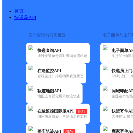
首页
快递鸟API
实时查询与订阅推送
电子面单与上门
搜索热词：
在途监控
快递查询API
电子面单AP
首页
>
快递大全
>
快递网点
通过快递单号即时查询物流轨迹
支持60+物
快递大全
快运大全
快递时效
在途监控API
快递员上门
全程监控并推送物流轨迹状态
2小时上门，
快递公司
快递网点
轨迹地图API
同城即配AP
快递电话
地图上可视化展示物流轨迹
跑腿运力智能
快运公司
快运网点
在途监控国际版API
快运寄件AP
HOT
快运电话
国际快递轨迹一单到底全程监控
大件物流 聚合
查询
整车轨迹API
商家寄件AP
NEW
网点筛选