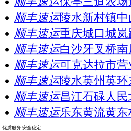
顺丰速运
保亭三道农场
顺丰速运
陵水新村镇中
顺丰速运
重庆城口城岚
顺丰速运
白沙牙叉桥南
顺丰速运
可克达拉市营
顺丰速运
陵水英州英环
顺丰速运
昌江石碌人民
顺丰速运
乐东黄流黄东
优质服务 安全稳定