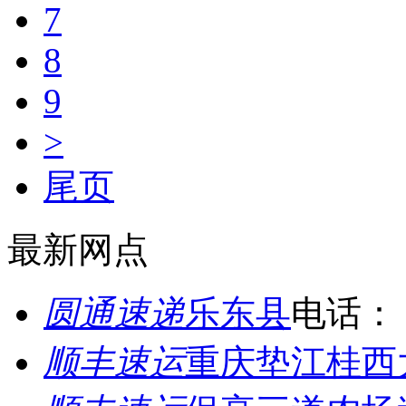
7
8
9
>
尾页
最新网点
圆通速递
乐东县
电话：
顺丰速运
重庆垫江桂西