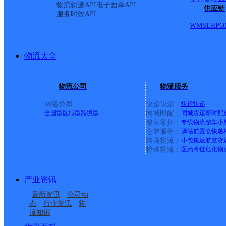
物流轨迹API
电子面单API
供应链
服务时效API
成都天府分部
WMS
ERP
O
百世快递
更多号码
地址
物流大全
道三河段138号
物流公司
物流服务
网络类型：
快递快运：
快运
快递
派送范围:-
详情
全国型
区域型
跨境型
同城即配：
同城货运
即时配
整车零担：
专线物流
整车
小
仓储服务：
驿站
前置仓
快递
跨境物流：
小包集运
航空货
成都神仙树分部
特殊物流：
医药冷链
危化物
产业资讯
百世快递
更多号码
地址
最新资讯
公司动
态
行业资讯
物
街197号
流知识