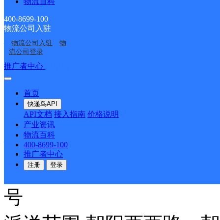
派送范围:全境
详情
物流百科
400-8699-100
物流公司入驻
天等县
物流公司入驻
物
流公司登录
推广者中心
注册/登录
圆通速递
更多号码
地址
派送范围:天等县（天等
首页
快递鸟API
API文档
接入指南
价格说明
产业资讯
天等县
物流百科
400-8699-100
推广者中心
百世快递
更多号码
地址：
注册
登录
号