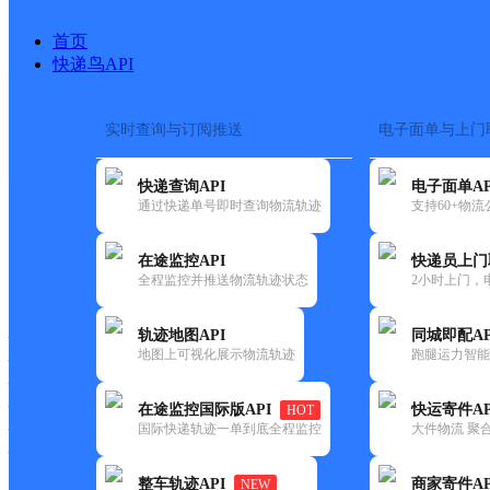
首页
快递鸟API
实时查询与订阅推送
电子面单与上门
搜索热词：
在途监控
快递查询API
电子面单AP
首页
>
快递大全
>
快递网
通过快递单号即时查询物流轨迹
支持60+物
在途监控API
快递员上门
快递大全
快运大全
快递时效
全程监控并推送物流轨迹状态
2小时上门，
轨迹地图API
同城即配AP
快递公司
地图上可视化展示物流轨迹
跑腿运力智能
快递网点
快递电话
快运公司
在途监控国际版API
快运寄件AP
HOT
国际快递轨迹一单到底全程监控
大件物流 聚合
快运网点
快运电话
整车轨迹API
商家寄件AP
NEW