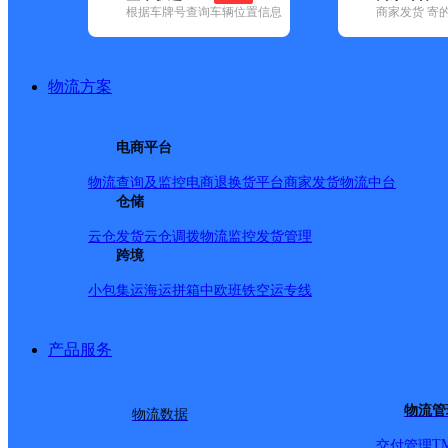
查询
根据车牌号查询车辆位置信息
商家发货 寄
网点筛选
物流方案
已选
城市：崇左市 ✕
地
电商平台
品牌:
不限
百世快递(7)
德邦快递(47)
极兔速递(5)
申通快递(7)
中通快递(7)
物流查询及监控
电商退换货
平台商家发货
物流中台
地区:
不限
(1)
大新县(34)
仓储
扶绥县(45)
江州区(41)
龙州县(22)
宁明
天等县,崇左市,快递网点
云仓发货
云仓调拨
物流监控
发货管理
跨境
小包集运
海运拼箱
中欧班铁
空运专线
崇左天等网点
产品服务
极兔速递
更多号码
地址
物流管
物流数据
派送范围:
详情
T
交付管理