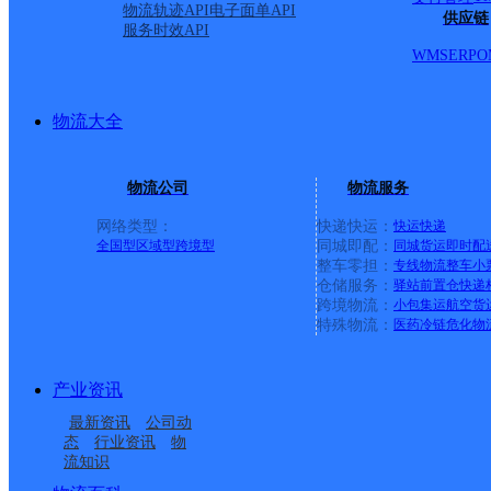
物流轨迹API
电子面单API
供应链
服务时效API
WMS
ERP
O
崇左天等县天宝北路营业
物流大全
顺丰速运
更多号码
地址
物流公司
物流服务
县天等镇天宝北路18号金帝
网络类型：
快递快运：
快运
快递
全国型
区域型
跨境型
同城即配：
同城货运
即时配
派送范围:全境
详情
整车零担：
专线物流
整车
小
仓储服务：
驿站
前置仓
快递
跨境物流：
小包集运
航空货
特殊物流：
医药冷链
危化物
崇左市江州区鲜果屋水果
产业资讯
顺丰速运
更多号码
地址
最新资讯
公司动
态
行业资讯
物
流知识