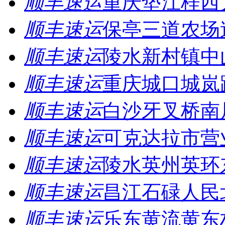
顺丰速运
重庆垫江桂西
顺丰速运
保亭三道农场
顺丰速运
陵水新村镇中
顺丰速运
重庆城口城岚
顺丰速运
白沙牙叉桥南
顺丰速运
可克达拉市营
顺丰速运
陵水英州英环
顺丰速运
昌江石碌人民
顺丰速运
乐东黄流黄东