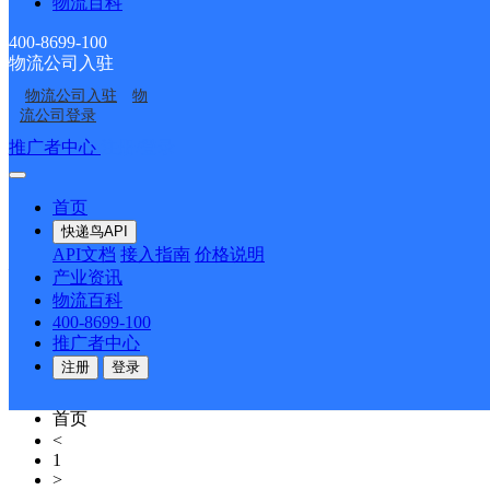
物流百科
县：苍梧县城、龙圩镇（含城南工业区）、梧州商贸学校。 注
通 负责人：何松芙 电话：0774-7299447 手机：13807
400-8699-100
路、绣江路、西江路、西厚路、人民路、桥西路）。 河东区（
物流公司入驻
镇、塘步镇、琅南镇、同心镇、金鸡镇、新庆镇、象棋镇、岭景
物流公司入驻
物
天，长发镇：1天，广平镇：1天。
详情
流公司登录
梧州蒙山县
推广者中心
注册/登录
中通快递
更多号码
地址：滨江南路东2巷53号
首页
派送范围:民主街、解放街、西街、永安街、光明街、德胜街
快递鸟API
API文档
接入指南
价格说明
梧州苍梧县
产业资讯
物流百科
中通快递
更多号码
地址：龙湖路42号
400-8699-100
派送范围:城南工业区，城西工业区，龙城路，苍梧大道，银
推广者中心
路，凤岭街，忠义街，龙华街，下廓街，广信路，红岭路，高
注册
登录
学校，东到环城一级路，西到城西收费站） 大坡镇、新地镇。
首页
<
1
>