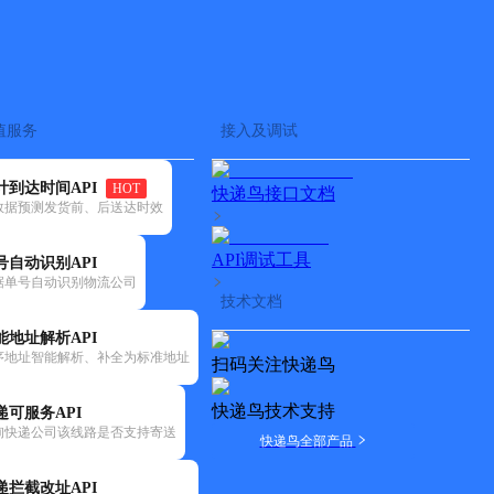
查快递
批量查询
值服务
接入及调试
计到达时间API
HOT
快递鸟接口文档
数据预测发货前、后送达时效
API调试工具
号自动识别API
据单号自动识别物流公司
技术文档
能地址解析API
序地址智能解析、补全为标准地址
扫码关注快递鸟
快递鸟技术支持
递可服务API
询快递公司该线路是否支持寄送
快递鸟全部产品
递拦截改址API