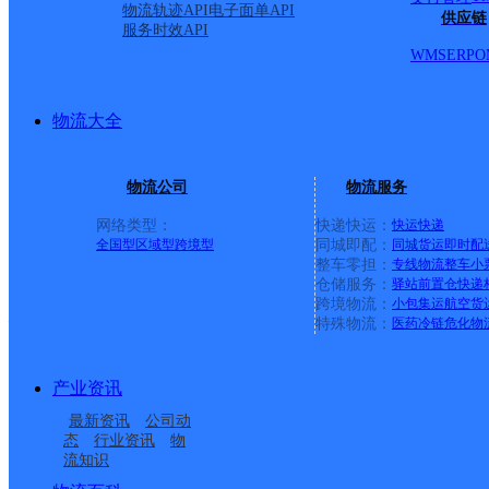
物流轨迹API
电子面单API
供应链
服务时效API
中通快递
更多号码
地址：义洲二街18号
WMS
ERP
O
派送范围:1、岑溪市市区全区：玉梧大道（东至互益纺织、西
厢街、义洲大道、义洲1-5街、滨江路、沿江路、建设路、建
路、兴业街、康宁街、兴宁路、华侨路、侨新1-9街、兴宁路、
物流大全
区、十里长街开发区（即玉梧大道）。 归义镇、马路镇。 延
藤县太平镇
物流公司
物流服务
中通快递
更多号码
地址：百兴二街15号（车管所对面）
网络类型：
快递快运：
快运
快递
全国型
区域型
跨境型
同城即配：
同城货运
即时配
派送范围:梧太路、新政路、石地路、石阶路、河塘路、泰州
整车零担：
专线物流
整车
小
街、中兴巷、中华巷、青元巷、中原巷、太平一中、二中、三中
仓储服务：
驿站
前置仓
快递
跨境物流：
小包集运
航空货
梧州
特殊物流：
医药冷链
危化物
中通快递
更多号码
地址：梧州市红岭路18号南侧地块
派送范围:蝶山区：新兴一/二/三路、西环路、蝶山一/二路、
产业资讯
江路、上/下三云路、东山路、富民一/二/三路、梧州学院校
最新资讯
公司动
正路、南环路、大/小南路、南堤路、五坊路、四坊路、和平路
态
行业资讯
物
路（西江四路10号前派送）、钱鉴片区（五里仓之前派送）、
流知识
10（澳广公司前）、两广市场、新兴珠宝路、新龙路、新兴村