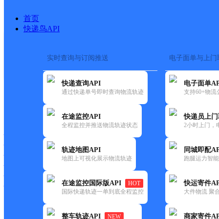
首页
快递鸟API
实时查询与订阅推送
电子面单与上门
搜索热词：
快递查询API
电子面单AP
首页
>
快递大全
>
快递网点
通过快递单号即时查询物流轨迹
支持60+物
快递大全
快运大全
快递时效
在途监控API
快递员上门
全程监控并推送物流轨迹状态
2小时上门，
快递公司
快递网点
轨迹地图API
同城即配AP
快递电话
地图上可视化展示物流轨迹
跑腿运力智能
快运公司
快运网点
在途监控国际版API
快运寄件AP
HOT
快运电话
国际快递轨迹一单到底全程监控
大件物流 聚合
查询
整车轨迹API
商家寄件AP
NEW
网点筛选