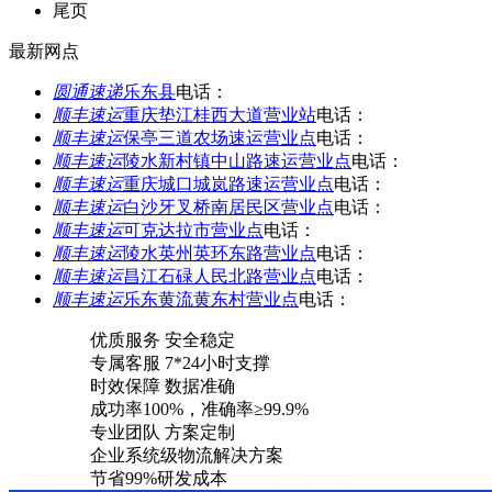
尾页
最新网点
圆通速递
乐东县
电话：
顺丰速运
重庆垫江桂西大道营业站
电话：
顺丰速运
保亭三道农场速运营业点
电话：
顺丰速运
陵水新村镇中山路速运营业点
电话：
顺丰速运
重庆城口城岚路速运营业点
电话：
顺丰速运
白沙牙叉桥南居民区营业点
电话：
顺丰速运
可克达拉市营业点
电话：
顺丰速运
陵水英州英环东路营业点
电话：
顺丰速运
昌江石碌人民北路营业点
电话：
顺丰速运
乐东黄流黄东村营业点
电话：
优质服务 安全稳定
专属客服 7*24小时支撑
时效保障 数据准确
成功率100%，准确率≥99.9%
专业团队 方案定制
企业系统级物流解决方案
节省99%研发成本