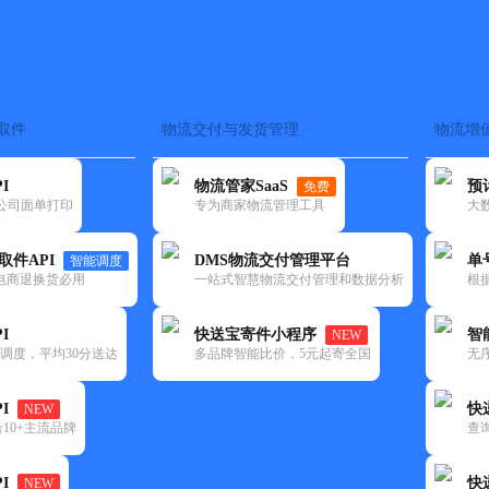
取件
物流交付与发货管理
物流增
在途监控
电子面单
快递查询
单号识别
上门取件
时效预测
I
物流管家SaaS
预
免费
流公司面单打印
专为商家物流管理工具
大
NEW
查询
取件API
DMS物流交付管理平台
单
智能调度
电商退换货必用
一站式智慧物流交付管理和数据分析
根
I
快送宝寄件小程序
智
NEW
调度，平均30分送达
多品牌智能比价，5元起寄全国
无
I
快
NEW
10+主流品牌
查
I
快
NEW