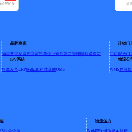
的多省的多
提
顺丰速运(20)
速尔快递(3)
天地华宇(1)
邮政国内(73)
圆通速递(8)
区(1)
品牌商家
连锁门
物流查询及监控
商家打单
企业寄件
发货管理
电商退换货
门店配送
门
ISV系统
物流公
西堤一路、工厂一/二路、新华路、龙骨路、下冲路、龙山大道、
道、桂江一/二路、建设路、东正路、南环路、大/小南路、南堤
ERP
OMS
WMS
打单发货
微商城/私域商城
在线接
、石鼓路、西江一/二/三/四路、钱鉴片区（五里仓之前派送）
镇、潭东工业园（区）。 河西区（政贤路、登俊路、绣江路、西
乐街、金桃街、藤州大道）。 塘步镇。
详情
理
物流运力
MS
打单软件
取件配送
增值服务
跨境