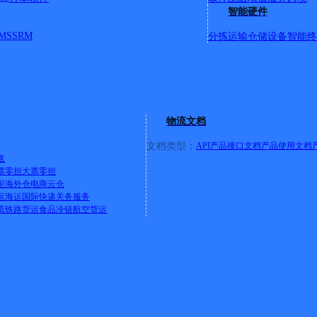
智能硬件
MS
SRM
分拣运输
仓储设备
智能终
至岑溪火车站）、北环大道（南至国道探花收费站、北至岑溪职业
设1-6街、明都新城、思湖路、思贤街、思英街、樟木街、新兴
兴宁1-7街、东宁路、升平街、富民路、探花街。 注：以上均为全
迟派送：昙容镇：1天，梨木镇：1天。
详情
物流文档
文档类型：
API产品接口文档
产品使用文档
送
路、宁风路、共青路、新民街、合兴路、新马街、德胜街、正东街
票零担
大票零担
、四中、县二中、岭儿顶、江口村、石子岭。 延迟派送：古龙镇
柜
海外仓
电商云仓
运
海运
国际快递
关务服务
流
铁路货运
食品冷链
航空货运
文澜路、西堤一/二/三路、工厂一/二路、新华路、日化路、奥奇
区（只派送至门口）、莲花山片区（工业区）、工业大道（外向型（
、九坊路、北环路、桂北路、中山路、民主路、阜民路、大东上/下
塘源工业片区（76号门牌前派送）。 长洲区：金湖北路、金湖
、竹弯路（农贸市场、装饰市场）、红岭路（10号前）、财经学