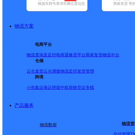
根据车牌号查询车辆位置信息
商家发货 寄
已选
城市：梧州市 ✕
快递：中通快递 ✕
清空已选
品牌:
不限
百世快递(7)
德邦快递(18)
极兔速递(21)
申通快递(4)
地区:
不限
岑溪市(1)
龙圩区(1)
蒙山县(1)
藤县(2)
万秀区(1)
长洲
物流方案
中通快递,梧州市,快递网点
梧州二部
电商平台
物流查询及监控
电商退换货
平台商家发货
物流中台
中通快递
更多号码
地址：钱鉴路61号3区1号
仓储
派送范围:万秀区：新兴一，西环路、蝶山一/二路、文澜路、
一/二/三路、梧州学院校区、莲花山片区（工业区）、工业大
云仓发货
云仓调拨
物流监控
发货管理
路、民主路、阜民路、大东上/下路、地委大院、桂林路、白云路
跨境
工园、龙山路、石仁冲、丫塘山2.旺甫镇 3.夏郢镇
详情
小包集运
海运拼箱
中欧班铁
空运专线
梧州藤县
产品服务
中通快递
更多号码
地址：广西藤县藤州镇河东同乐四街38号
派送范围:藤县县城、藤城镇、富吉、富吉工业园（区）、潭东
路、津南路、新州路、三元路、藤小路、金川路、挂榜路、同
物流管
物流数据
梧州岑溪
T
交付管理