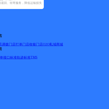
供退回、转寄服务，降低运输损失
韵达速递(51)
中通快递(7)
店
店调拨
门店打单
门店收银
门店O2O
私域商城
司
鸡爪山、步埠路、大学路、鸳江路、上/下三云路、东山路、富民
路、五坊路、四坊路、和平路、九坊路、北环路、桂北路、中山
TMS
单
接口标准
轨迹标准
、塘源工业片区（76号门牌前派送）。 长洲区：新闻路宝石加
江路、西厚路、人民路、桥西路）。 河东区（东山路、长虹