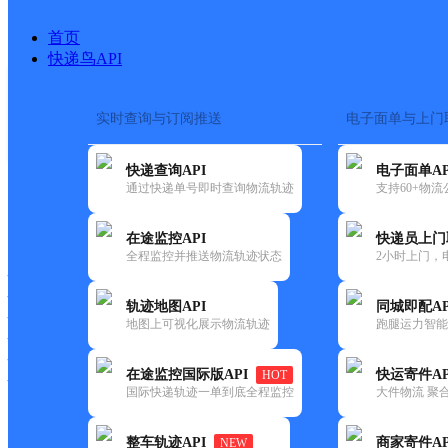
首页
快递鸟API
实时查询与订阅推送
电子面单与上门
搜索热词：
在途监控
快递查询API
电子面单AP
首页
>
快递大全
>
快递网点
通过快递单号即时查询物流轨迹
支持60+物
快递大全
快运大全
快递时效
在途监控API
快递员上门
全程监控并推送物流轨迹状态
2小时上门，
快递公司
快递网点
轨迹地图API
同城即配AP
快递电话
地图上可视化展示物流轨迹
跑腿运力智能
快运公司
快运网点
在途监控国际版API
快运寄件AP
HOT
快运电话
国际快递轨迹一单到底全程监控
大件物流 聚合
查询
整车轨迹API
商家寄件AP
NEW