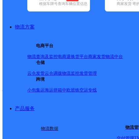
网点筛选
根据车牌号查询车辆位置信息
商家发货 寄
已选
城市：桂林市 ✕
快
物流方案
品牌:
不限
安能快递(3)
百世快递(21)
德邦快递(104)
极兔速递(2
速递(28)
韵达速递(78)
电商平台
宅急送(1)
中通快递(31)
地区:
不限
荔浦市(1)
物流查询及监控
电商退换货
平台商家发货
物流中台
速尔快递,桂林市,快递网
仓储
云仓发货
云仓调拨
物流监控
发货管理
跨境
桂林荔浦A
小包集运
海运拼箱
中欧班铁
空运专线
速尔快递
更多号码
地址：
产品服务
派送范围:荔浦市县城全境
物流管
物流数据
T
交付管理