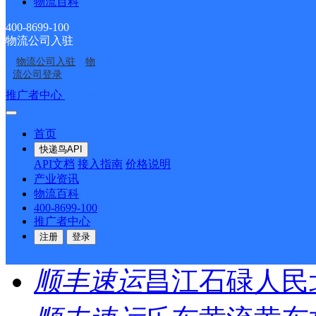
物流百科
顺丰速运
重庆垫江桂西
400-8699-100
物流公司入驻
顺丰速运
保亭三道农场
物流公司入驻
物
流公司登录
顺丰速运
陵水新村镇中
推广者中心
注册/登录
顺丰速运
重庆城口城岚
首页
快递鸟API
顺丰速运
白沙牙叉桥南
API文档
接入指南
价格说明
产业资讯
物流百科
顺丰速运
可克达拉市营
400-8699-100
推广者中心
顺丰速运
陵水英州英环
注册
登录
顺丰速运
昌江石碌人民