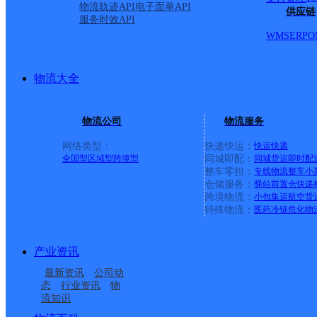
浦市县城全境派送 荔浦
物流轨迹API
电子面单API
供应链
服务时效API
WMS
ERP
O
首页
物流大全
<
1
物流公司
物流服务
网络类型：
快递快运：
快运
快递
>
全国型
区域型
跨境型
同城即配：
同城货运
即时配
整车零担：
专线物流
整车
小
尾页
仓储服务：
驿站
前置仓
快递
跨境物流：
小包集运
航空货
特殊物流：
医药冷链
危化物
最新网点
产业资讯
最新资讯
公司动
圆通速递
乐东县
电话：
态
行业资讯
物
流知识