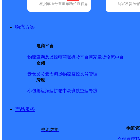
根据车牌号查询车辆位置信息
商家发货 寄
已选
城市：云浮市 ✕
快递：中通快递 ✕
清空已选
品牌:
不限
安能快递(1)
百世快递(4)
德邦快递(12)
极兔速递(3)
圆通速递(5)
韵达速递(46)
中通快递(4)
物流方案
地区:
不限
罗定市(1)
新兴县(1)
郁南县(1)
云城区(1)
中通快递,云浮市,快递网
电商平台
物流查询及监控
电商退换货
平台商家发货
物流中台
云浮
仓储
云仓发货
云仓调拨
物流监控
发货管理
跨境
中通快递
更多号码
地址：
小包集运
海运拼箱
中欧班铁
空运专线
派送范围:云城区：环市
产品服务
闻莺路、府前路、城中路
物流管
物流数据
T
交付管理