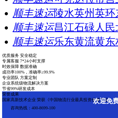
顺丰速运
陵水英州英环
顺丰速运
昌江石碌人民
顺丰速运
乐东黄流黄东
优质服务 安全稳定
专属客服 7*24小时支撑
时效保障 数据准确
成功率100%，准确率≥99.9%
专业团队 方案定制
企业系统级物流解决方案
节省99%研发成本
荣誉成果
国家高新技术企业 荣获《中国物流行业最具投资价值企业》
欢迎免
咨询热线：400-8699-100