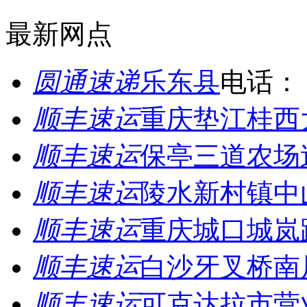
最新网点
圆通速递
乐东县
电话：
顺丰速运
重庆垫江桂西
顺丰速运
保亭三道农场
顺丰速运
陵水新村镇中
顺丰速运
重庆城口城岚
顺丰速运
白沙牙叉桥南
顺丰速运
可克达拉市营