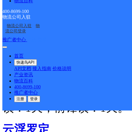
物流百科
324国道河口路段两旁。
400-8699-100
物流公司入驻
都杨镇 负责人：陈玉达 手机
物流公司入驻
物
流公司登录
推广者中心
注册/登录
电话：0766-8261887
首页
镇：麦州街、都骑街、杨
快递鸟API
API文档
接入指南
价格说明
位。村不派送（可联系自
产业资讯
物流百科
400-8699-100
天，白石镇：1天，富林
推广者中心
注册
登录
镇：1天，前锋镇：1天。
云浮罗定