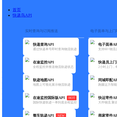
首页
快递鸟API
实时查询与订阅推送
电子面单与上门
搜索热词：
在途监控
快递查询API
电子面单AP
首页
>
快递大全
>
快递网点
通过快递单号即时查询物流轨迹
支持60+物
快递大全
快运大全
快递时效
在途监控API
快递员上门
全程监控并推送物流轨迹状态
2小时上门，
快递公司
快递网点
轨迹地图API
同城即配AP
快递电话
地图上可视化展示物流轨迹
跑腿运力智能
快运公司
快运网点
在途监控国际版API
快运寄件AP
HOT
快运电话
国际快递轨迹一单到底全程监控
大件物流 聚合
查询
整车轨迹API
商家寄件AP
NEW
网点筛选