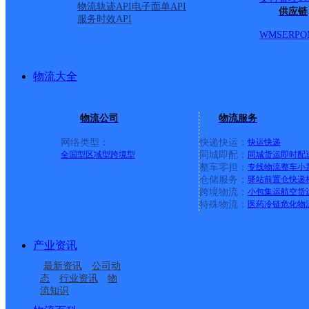
解放路、翠石路、云峰路
物流轨迹API
电子面单API
供应链
服务时效API
天柱路、金文路、黎明路
WMS
ERP
O
城基路、三元路、玉皇路
物流大全
河滨路、华丰路、金丰路
物流公司
物流服务
教育路、博林路、狮山路
网络类型：
快递快运：
快运
快递
全国型
区域型
跨境型
同城即配：
同城货运
即时配
整车零担：
专线物流
整车
小
岩前路、星岩一至五路、
仓储服务：
驿站
前置仓
快递
跨境物流：
小包集运
航空货
特殊物流：
医药冷链
危化物
带。 河口镇：镇中心、
产业资讯
园）、第二工业城（又称
最新资讯
公司动
态
行业资讯
物
城工业园）、云浮市国际
流知识