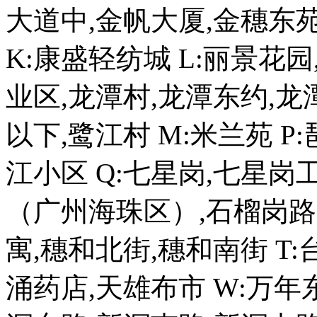
大道中,金帆大厦,金穗东苑
K:康盛轻纺城 L:丽景花
业区,龙潭村,龙潭东约,龙
以下,鹭江村 M:米兰苑 P
江小区 Q:七星岗,七星岗
（广州海珠区）,石榴岗
寓,穗和北街,穗和南街 T
涌药店,天雄布市 W:万年