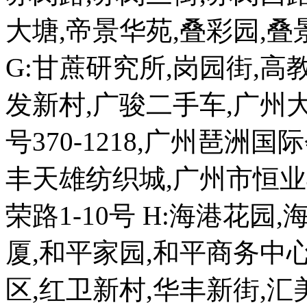
大塘,帝景华苑,叠彩园,叠
G:甘蔗研究所,岗园街,高
发新村,广骏二手车,广州大
号370-1218,广州琶洲国
丰天雄纺织城,广州市恒业
荣路1-10号 H:海港花园
厦,和平家园,和平商务中心
区,红卫新村,华丰新街,汇