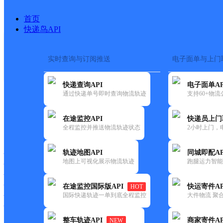
首页
快递鸟API
实时查询与订阅推送
电子面单与上门
搜索热词：
在途监控
快递查询API
电子面单AP
首页
>
快递大全
>
快递网
通过快递单号即时查询物流轨迹
支持60+物
在途监控API
快递员上门
快递大全
快运大全
快递时效
全程监控并推送物流轨迹状态
2小时上门，
轨迹地图API
同城即配AP
快递公司
地图上可视化展示物流轨迹
跑腿运力智能
快递网点
快递电话
快运公司
在途监控国际版API
快运寄件AP
HOT
国际快递轨迹一单到底全程监控
大件物流 聚合
快运网点
快运电话
整车轨迹API
商家寄件AP
NEW