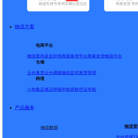
查询
根据车牌号查询车辆位置信息
商家发货 寄
网点筛选
物流方案
已选
城市：广州市 ✕
清
电商平台
品牌:
不限
安能快递(37)
百世快递(138)
德邦快递(223)
恒路物流
优速快递(125)
邮政国内(214)
圆通速递(114)
韵达速递(702)
宅急
物流查询及监控
电商退换货
平台商家发货
物流中台
地区:
不限
(2)
白云区(511)
仓储
从化区(73)
番禺区(260)
海珠区(171)
增城区(172)
云仓发货
云仓调拨
物流监控
发货管理
广州市,快递网点
跨境
小包集运
海运拼箱
中欧班铁
空运专线
荔湾区黄沙
产品服务
圆通速递
更多号码
地址
物流管
物流数据
T
交付管理