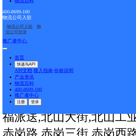
物流百科
路232号
400-8699-100
物流公司入驻
派送范围:全境
详情
物流公司入驻
物
流公司登录
推广者中心
注册/登录
赤岗
首页
速尔快递
更多号码
地址：
快递鸟API
API文档
接入指南
价格说明
产业资讯
腾18电子产业园138-140
物流百科
400-8699-100
推广者中心
派送范围:*:鹭江地铁（A/
注册
登录
福派送,北山大街,北山工业
赤岗路,赤岗三街,赤岗西路