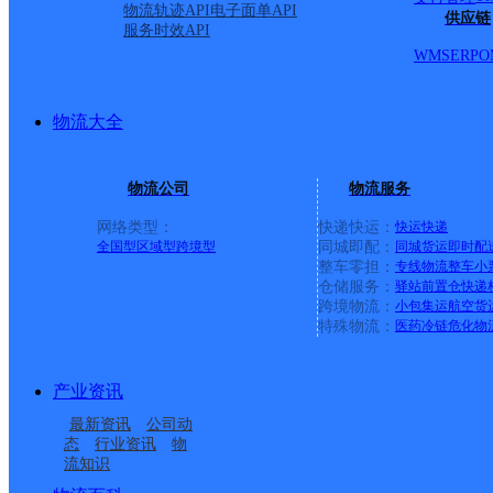
派送范围:全境派送
详情
物流轨迹API
电子面单API
供应链
服务时效API
WMS
ERP
O
广州花都清布网点
物流大全
极兔速递
更多号码
地址
物流公司
物流服务
十五队东联一巷31号
网络类型：
快递快运：
快运
快递
全国型
区域型
跨境型
同城即配：
同城货运
即时配
整车零担：
专线物流
整车
小
派送范围:
详情
仓储服务：
驿站
前置仓
快递
跨境物流：
小包集运
航空货
特殊物流：
医药冷链
危化物
美宜佳粤12521广东广
产业资讯
最新资讯
公司动
顺丰速运
更多号码
地址
态
行业资讯
物
流知识