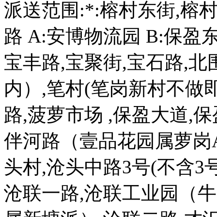
派送范围:*:榕村东街,榕
路 A:安博物流园 B:保盈
宝丰路,宝聚街,宝石路,
内）,笔村(笔岗新村不做即
路,菠萝市场 ,保盈大道,保
伴河路（壹品花园属萝岗A派
头村,沧头中路3号(不含3号
沧联一路,沧联工业园（牛