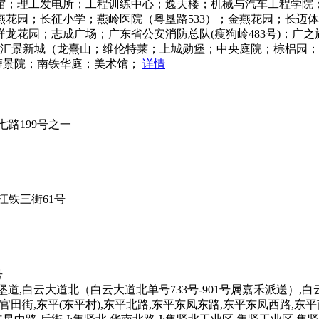
馆；理工发电所；工程训练中心；逸夫楼；机械与汽车工程学院
花园；长征小学；燕岭医院（粤垦路533）；金燕花园；长迈
花园；志成广场；广东省公安消防总队(瘦狗岭483号)；广之旅
厦汇景新城（龙熹山；维伦特莱；上城勋堡；中央庭院；棕梠园
半山雍景院；南铁华庭；美术馆；
详情
路199号之一
铁三街61号
号
白云堡道,白云大道北（白云大道北单号733号-901号属嘉禾派送）
东路官田街,东平(东平村),东平北路,东平东凤东路,东平东凤西路,东