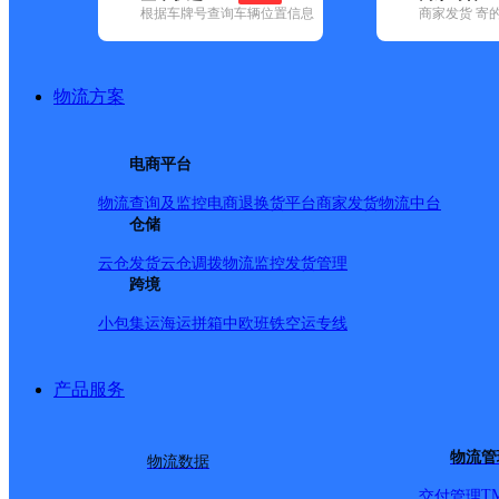
根据车牌号查询车辆位置信息
商家发货 寄
已选
城市：广州市 ✕
清空已选
品牌:
不限
安能快递(37)
百世快递(138)
德邦快递(223)
恒路物流
递(702)
宅急送(4)
中通快递(110)
物流方案
地区:
不限
(2)
白云区(511)
从化区(73)
番禺区(260)
海珠区(171)
广州市,快递网点
电商平台
广州北兴
物流查询及监控
电商退换货
平台商家发货
物流中台
仓储
速尔快递
更多号码
地址：广州市花都区花东镇北兴北钟路52号
派送范围:B:北兴新市场,北兴祥兴路,北兴旧市场,北兴工业街,北兴
云仓发货
云仓调拨
物流监控
发货管理
陈路1600号内,国灵空调,广从七500号至十路九佛路口 H:鸿
跨境
厂,花东镇华侨经济开发区,花东镇华侨开发试验区,花都大道北,花都
小包集运
海运拼箱
中欧班铁
空运专线
家塘,龙岗村 M:马沥村,矛岗村,民昌路,梅田村，马洞村 N:农场八
广场,五龙岗村,望顶村 X:祥兴旅馆,祥兴楼,兴盛路 Y:杨荷工业
产品服务
广州越秀区九部
百世快递
更多号码
地址：广东省广州市天河区水荫路直街六巷
物流管
物流数据
派送范围:水荫路58/水荫路92双号；新达城193/197号；
号喜士多）；水荫二横路1/27单号；水荫二横路1/12双号；广
T
交付管理