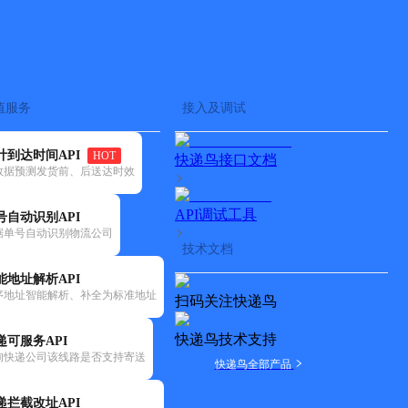
查快递
批量查询
值服务
接入及调试
计到达时间API
HOT
快递鸟接口文档
数据预测发货前、后送达时效
API调试工具
号自动识别API
据单号自动识别物流公司
技术文档
能地址解析API
序地址智能解析、补全为标准地址
扫码关注快递鸟
快递鸟技术支持
递可服务API
询快递公司该线路是否支持寄送
快递鸟全部产品
递拦截改址API