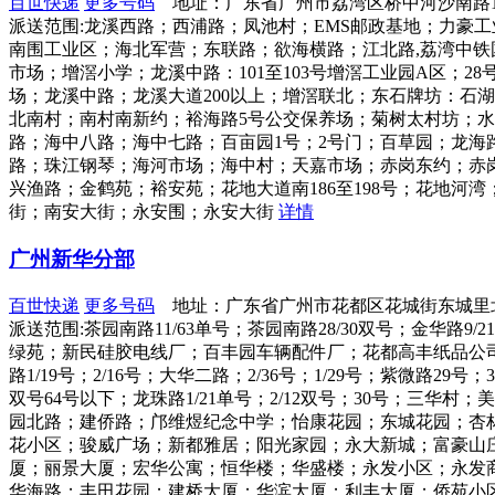
百世快递
更多号码
地址：广东省广州市荔湾区桥中河沙南路
派送范围:龙溪西路；西浦路；凤池村；EMS邮政基地；力豪
南围工业区；海北军营；东联路；欲海横路；江北路,荔湾中
市场；增滘小学；龙溪中路：101至103号增滘工业园A区；
场；龙溪中路；龙溪大道200以上；增滘联北；东石牌坊：石
北南村；南村南新约；裕海路5号公交保养场；菊树太村坊；
路；海中八路；海中七路；百亩园1号；2号门；百草园；龙海
路；珠江钢琴；海河市场；海中村；天嘉市场；赤岗东约；赤岗
兴渔路；金鹤苑；裕安苑；花地大道南186至198号；花地河
街；南安大街；永安围；永安大街
详情
广州新华分部
百世快递
更多号码
地址：广东省广州市花都区花城街东城里
派送范围:茶园南路11/63单号；茶园南路28/30双号；金
绿苑；新民硅胶电线厂；百丰园车辆配件厂；花都高丰纸品公司；
路1/19号；2/16号；大华二路；2/36号；1/29号；紫微路2
双号64号以下；龙珠路1/21单号；2/12双号；30号；
园北路；建侨路；邝维煜纪念中学；怡康花园；东城花园；杏
花小区；骏威广场；新都雅居；阳光家园；永大新城；富豪山
厦；丽景大厦；宏华公寓；恒华楼；华盛楼；永发小区；永发
华海路；丰田花园；建桥大厦；华滨大厦；利丰大厦；侨苑小区；