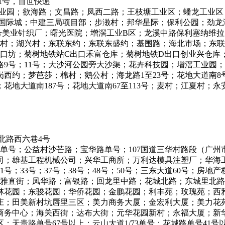
1号，百世快递
工业园；欲海路；文昌路；凤西二路；王枝塘工业区；蟠龙工业区
铁国际城；中建三局项目部；步漖村；邦华星际；保利公园；劲龙
28号美业针织厂；曙光医院；增滘工业B区；龙溪中路保利塞纳
湖村；湖兴村；东联东约；东联东盛约；基围路；海北市场；东
水口坊；菊树地铁站C出口禾富仓库；菊树地铁D出口创业兴仓库
路9号；11号；大沙河公园旁大沙渠；花卉科技园；增滘工业园
西约；梦芭莎；棉村；鹅公村；海龙路1至23号；花地大道南8
湾；花地大道南187号；花地大道南67至113号；麦村；江夏村
北路西六巷4号
华路9/21单号；公益村沙芒路；宝华路单号；107国道三华村路段
雄基工程机械公司；兴华工商所；万利达模具注塑厂；华海工业区）
9号；31号；33号；37号；38号；48号；50号；三东大道60号；
三华村；美雅直街；凤华路；富银路；回龙里中路；花城北路；东城
林花园；东骏花园；华侨花园；金鹏花园；利丰苑；玫瑰苑；西
庄；田美新村坑唇里三区；美力商务大厦；金宏利大厦；美力花
商务中心；海关西街；达布大街；元华花园新村；永福大厦；新
天贵路单号67号以上；云山大道1/73单号；花城路单号41号以