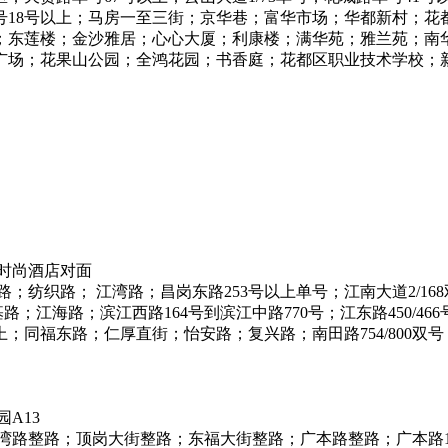
；双号18号以上；马房一至三街；京华巷；富华市场；华都新村；
；东莲楼；金沙雅居；心心大厦；利康楼；满华苑；雅兰苑；南
广场；花果山公园；全鸿花园；书香庭；花都区职业技术学校；
时尚酒店对面
织路； 江湾路；昌岗东路253号以上单号；江南大道2/168双
江海路；滨江西路164号到滨江中路770号；江东路450/466号
上；同福东路；仁厚直街；怡安路；复兴路；南田路754/800双号
A13
涌湾路整路；顶岗大街整路；东福大街整路；广本路整路；广本路