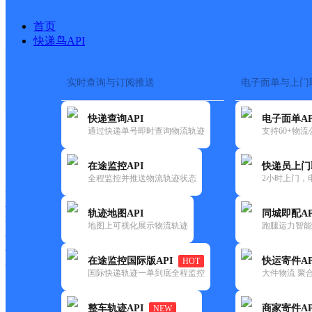
首页
快递鸟API
实时查询与订阅推送
电子面单与上门
搜索热词：
快递查询API
电子面单AP
首页
>
快递大全
>
快递网点
通过快递单号即时查询物流轨迹
支持60+物
快递大全
快运大全
快递时效
在途监控API
快递员上门
全程监控并推送物流轨迹状态
2小时上门，
快递公司
快递网点
轨迹地图API
同城即配AP
快递电话
地图上可视化展示物流轨迹
跑腿运力智能
快运公司
快运网点
在途监控国际版API
快运寄件AP
HOT
快运电话
国际快递轨迹一单到底全程监控
大件物流 聚合
查询
整车轨迹API
商家寄件AP
NEW
网点筛选