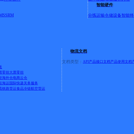
号；龙岗路（全路段）；跨客城；先烈东路220至先烈东路296号（沙
智能硬件
街3/138号；永福北约；永福横巷；永福东约；水荫一横路38号
MS
SRM
分拣运输
仓储设备
智能终
9之一至之六；水荫路125号绿茵阁；水荫路121号动物园；饲养场；
9号；天河路33号新华楼；天河路22号；天河路20号（君汇世家；
水荫路西约1至7号；水荫直街（全路段）；水荫路52号/54号/56
海音乐学院）；（市政职业学校）先烈东路159号大院；富丽网
欣欣网批 西街46号；先烈东路298号/300号/304号；沙河大街
44双号；龙岗东小区6/7/8/11/12/13/14/15/17栋；国投
物流文档
130号至178号；先烈东路182号至218号；沙河顶36号至先
双号；益民服装城；天宝童装城；长城精品；第三服装城；第四服装城；国
文档类型：
API产品接口文档
产品使用文档
路13号；濂泉路15号（长运中心）；濂泉路17号；濂泉路31号
送
票零担
大票零担
）
详情
柜
海外仓
电商云仓
运
海运
国际快递
关务服务
流
铁路货运
食品冷链
航空货运
8号
坑；白山前工业区(草堂村)；兴南大道1/899单号；华南新
；金瓯东路；草博路；博厚路；南沙港快速路桥底以西区域；永
业商务大厦；金华工业园
详情