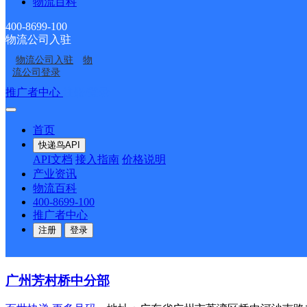
物流百科
圆通速递
更多号码
地址：广东省广州市花都区狮岭
400-8699-100
派送范围:全境
详情
物流公司入驻
物流公司入驻
物
小石街营业站
流公司登录
推广者中心
注册/登录
顺丰速运
更多号码
地址：广东省广州市越秀区洪桥街道小北路洪
派送范围:全境
详情
首页
会展
快递鸟API
API文档
接入指南
价格说明
速尔快递
更多号码
地址：广州市海珠区土华村华洲路109号
产业资讯
派送范围:B:保利国际广场,保利国际展览馆,保利世贸中心,北山村
物流百科
鸿工业园 G:广交会大厦,官洲南苑,官洲地铁站不属我站,官洲北
400-8699-100
园工业区（新港东路70号）,洪福新村,华景大道,华骏大街,华骏前街
推广者中心
园居 P:琶州会展产业园,琶州新村 Q:启盛产业园 S:石基村,石
注册
登录
铁（A/B/C/D）出口,万胜园东围新村 X:香格里拉大酒店,小洲
工业区,赢洲,杨青村,雅郡花园（新港东路48号） Z:中洲交易中
广州芳村桥中分部