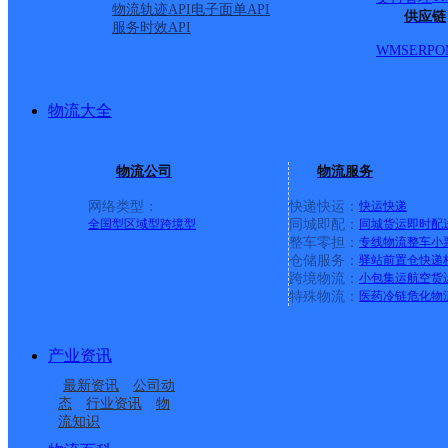
物流轨迹API
电子面单API
号；水荫路113/ 114/115；水荫横路1号至水荫横路45
供应链
服务时效API
代；一处春大厦（先烈东路316号）；永福正街3号；—永福正
WMS
ERP
O
我的）；水荫一横路菜寮；菜寮；水荫一横路47号；49号公安宿舍4
号/15号/17号；水荫路34号大院；天河路45号/47号/4
园；尊宝披萨；水荫路2/48双号；恒鑫大厦水荫路11/75单号；
物流大全
之一大院；濂泉西路109号至139号；濂泉西路一巷全部（星
路西街2/ 32双号；佰润；大西豪298号；三晟；福泉楼；天福居；
号；沙河大街45/ 99单号；西支涌市场；西街31/45单号；西街36/
物流公司
物流服务
1307号；白云区人民医院；沙河顶新一街；沙河顶新二街；水荫路
万佳服装城；魅力东方；水荫路83/97单号；水荫路94/ 110
网络类型：
快递快运：
快运
快递
路7号；濂泉路9号二横巷；濂泉路9号三横巷；濂泉路11号；濂泉
全国型
区域型
跨境型
同城即配：
同城货运
即时配
整车零担：
专线物流
整车
小
（新金马裤都）；沙东大街1巷至9巷（沙东大街10巷1号、2号
仓储服务：
驿站
前置仓
快递
跨境物流：
小包集运
航空货
广州番禺区十部
特殊物流：
医药冷链
危化物
百世快递
更多号码
地址：广东省广州市番禺区南村镇东环路
派送范围:塘步东；塘步西村；广地花园；官堂；员岗；新基；金
产业资讯
道；龙山大道；福禄大道；顺意坊大街；金新大道；金瓯大道
最新资讯
公司动
保健院；南雅商务大厦；南雅科技园；利口福；联邦大厦；成
态
行业资讯
物
流知识
花都区狮岭