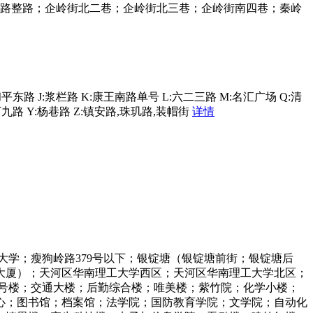
岗路整路；企岭街北二巷；企岭街北三巷；企岭街南四巷；秦岭
平东路 J:浆栏路 K:康王南路单号 L:六二三路 M:名汇广场 Q:清
九路 Y:杨巷路 Z:镇安路,珠玑路,装帽街
详情
学；瘦狗岭路379号以下；银锭塘（银锭塘前街；银锭塘后
大厦）；天河区华南理工大学西区；天河区华南理工大学北区；
4号楼；交通大楼；后勤综合楼；唯美楼；紫竹院；化学小楼；
心；图书馆；档案馆；法学院；国防教育学院；文学院；自动化