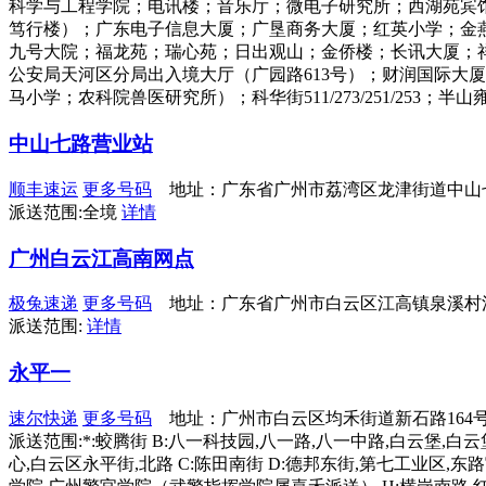
科学与工程学院；电讯楼；音乐厅；微电子研究所；西湖苑宾
笃行楼）；广东电子信息大厦；广垦商务大厦；红英小学；金燕
九号大院；福龙苑；瑞心苑；日出观山；金侨楼；长讯大厦；祥龙
公安局天河区分局出入境大厅（广园路613号）；财润国际大
马小学；农科院兽医研究所）；科华街511/273/251/253；
中山七路营业站
顺丰速运
更多号码
地址：广东省广州市荔湾区龙津街道中山七
派送范围:全境
详情
广州白云江高南网点
极兔速递
更多号码
地址：广东省广州市白云区江高镇泉溪村江
派送范围:
详情
永平一
速尔快递
更多号码
地址：广州市白云区均禾街道新石路164
派送范围:*:蛟腾街 B:八一科技园,八一路,八一中路,白云堡,
心,白云区永平街,北路 C:陈田南街 D:德邦东街,第七工业区,