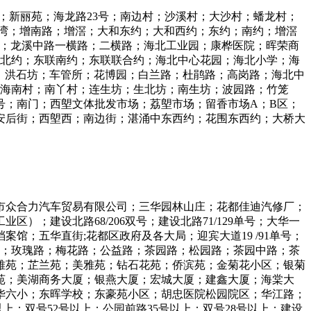
；新丽苑；海龙路23号；南边村；沙溪村；大沙村；蟠龙村；
湾；增南路；增滘；大和东约；大和西约；东约；南约；增滘
维拉；龙溪中路一横路；二横路；海北工业园；康桦医院；晖荣商
联北约；东联南约；东联联合约；海北中心花园；海北小学；海
；洪石坊；车管所；花博园；白兰路；杜鹃路；高岗路；海北中
；海南村；南丫村；连生坊；生北坊；南生坊；波园路；竹笼
号；南门；西塱文体批发市场；荔塱市场；留香市场A；B区；
；永安后街；西塱西；南边街；湛涌中东西约；花围东西约；大桥大
（广州市众合力汽车贸易有限公司；三华园林山庄；花都佳迪汽修厂；
；建设北路68/206双号；建设北路71/129单号；大华一
房地产档案馆；五华直街;花都区政府及各大局；迎宾大道19 /91单号；
里北路；玫瑰路；梅花路；公益路；茶园路；松园路；茶园中路；茶
雅苑；芷兰苑；美雅苑；钻石花苑；侨滨苑；金菊花小区；银菊
苑；美湖商务大厦；银燕大厦；宏城大厦；建鑫大厦；海棠大
华六小；东晖学校；东豪苑小区；胡忠医院松园院区；华江路；
上；双号52号以上；公园前路35号以上；双号28号以上；建设