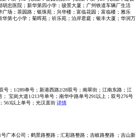
花都胡忠医院；新华第四小学；骏景大厦；广州铁道车辆厂生活
华广场；茶园路；银珠苑；兴华楼；富临花园；富临楼；雅乐
新华第七小学；菊晖苑；祈乐苑；泊岸君庭；银丰大厦；华润万
号；1/289单号；新港西路2/28双号；南翠街；江南东路；江
； 宝岗大道1/213号单号；南华中路单号291以上；双号276号
；563以上单号；光汉直街
详情
1号广本公司；鹤景路整路；汇彩路整路；吉岐路整路 ；吉山新