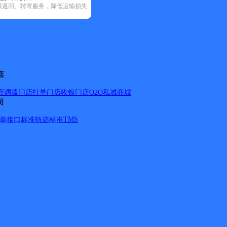
供退回、转寄服务，降低运输损失
地华宇(43)
优速快递(125)
邮政国内(214)
圆通速递(114)
韵达速
区(161)
增城区(172)
店
店调拨
门店打单
门店收银
门店O2O
私域商城
司
村 G:公主酒店,港头工业区,港头村,港头半边山工业区,港前路,广
TMS
单
接口标准
轨迹标准
一\二\三村 ,花东镇北兴莘田二村,花东镇花桥市场,花东镇花侨水
,京塘工业区,京塘老砖厂,九龙湖度假村 L:榴花中学,榴花路,黎
道(杨荷路口-四联路口),莘田工业区,莘田一村 T:天湖峰景 W:万大
情
9号）；车天车地（597号）；广州大道北5号大院；水荫南路（85
横路；32号—水荫四横路34号文化大院；水荫路116/128双