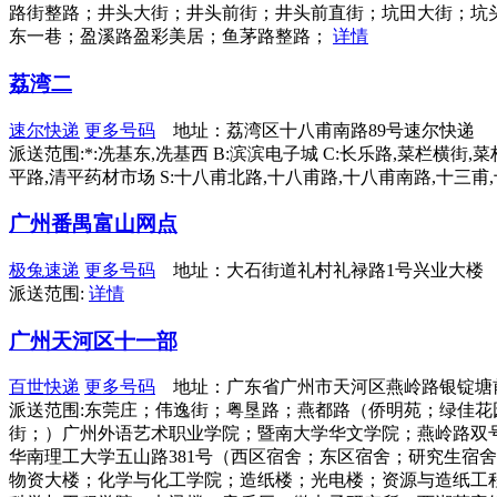
路街整路；井头大街；井头前街；井头前直街；坑田大街；坑头
东一巷；盈溪路盈彩美居；鱼茅路整路；
详情
荔湾二
速尔快递
更多号码
地址：荔湾区十八甫南路89号速尔快递
派送范围:*:冼基东,冼基西 B:滨滨电子城 C:长乐路,菜栏横街,菜
平路,清平药材市场 S:十八甫北路,十八甫路,十八甫南路,十三甫,十
广州番禺富山网点
极兔速递
更多号码
地址：大石街道礼村礼禄路1号兴业大楼
派送范围:
详情
广州天河区十一部
百世快递
更多号码
地址：广东省广州市天河区燕岭路银锭塘前
派送范围:东莞庄；伟逸街；粤垦路；燕都路（侨明苑；绿佳花
街；）广州外语艺术职业学院；暨南大学华文学院；燕岭路双
华南理工大学五山路381号（西区宿舍；东区宿舍；研究生宿
物资大楼；化学与化工学院；造纸楼；光电楼；资源与造纸工