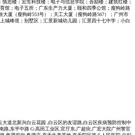
；慎思楼；宏生科技楼；电子与信息学院；吾励楼；建筑红楼；
体育馆；电子五所；广东生产力大厦；颐和四季公馆；瘦狗岭路
大厦（瘦狗岭553号）；天工大厦（瘦狗岭路567）；广州市
；上城峰境；别墅区；汇景新城幼儿园；汇景四十七中学；小白
,白云大道北新兴白云花园 ,白云区的友谊路,白云区疾病预防控制中
平南路,东平中路 G:高田工业区,官厅东,广超街,广宏大院广州警官