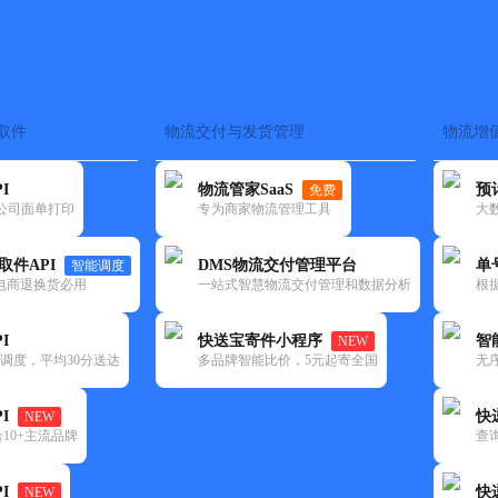
取件
物流交付与发货管理
物流增
在途监控
电子面单
快递查询
单号识别
上门取件
时效预测
I
物流管家SaaS
预
免费
流公司面单打印
专为商家物流管理工具
大
NEW
查询
取件API
DMS物流交付管理平台
单
智能调度
电商退换货必用
一站式智慧物流交付管理和数据分析
根
I
快送宝寄件小程序
智
NEW
调度，平均30分送达
多品牌智能比价，5元起寄全国
无
I
快
NEW
10+主流品牌
查
I
快
NEW