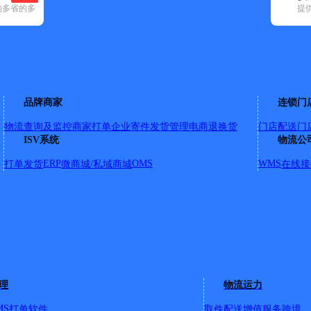
的多省的多
提
(1)
极兔速递(106)
申通快递(568)
顺丰速运(171)
速尔快递(65)
天
花都区(194)
黄埔区(127)
荔湾区(579)
南沙区(83)
天河区(289)
越秀
品牌商家
连锁门
物流查询及监控
商家打单
企业寄件
发货管理
电商退换货
门店配送
门
ISV系统
物流公
即（莘田牌坊200米左右）
村,北兴中学,北中路 C:长沙布村,长腰岭,长钟路 D:大领背,大龙
ERP
OMS
WMS
打单发货
微商城/私域商城
在线接
鹤村,回龙,花东镇北兴大龙工业区,花东镇北兴工业区,花东镇北兴杨荷
大道东,华侨市场,花桥铝厂,红荔路 J:吉星村,金富盈广场,京塘村
队 Q:桥南路,侨南\北\港\兴\雅苑 S:四联村,水囗营工业区,山前大
园 Z:钟落潭广龙路,钟落潭村和镇中心,中华大道,镇东村,障岗村
详
45号自编之一沙7号
理
物流运力
嘉城公寓；泰兴大厦；圣亚医院（601号）；圣贝口腔；香江家具（55
州大道中605号；广州大道中603号；七天酒店；水荫一横路；水荫四
MS
打单软件
取件配送
增值服务
跨境