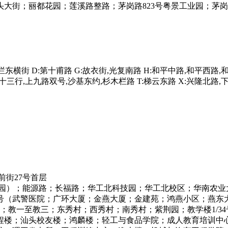
大街；丽都花园；莲溪路整路；茅岗路823号粤景工业园；茅
栏东横街 D:第十甫路 G:故衣街,光复南路 H:和平中路,和平西路,和
三行,上九路双号,沙基东约,杉木栏路 T:梯云东路 X:兴隆北路,下
街27号首层
园）；能源路；长福路；华工北科技园；华工北校区；华南农业大
号（武警医院；广环大厦；金燕大厦；金建苑；鸿燕小区；燕东
舍；教一至教三；东秀村；西秀村；南秀村；紫荆园；教学楼1/3
程楼；汕头校友楼；鸿麟楼；轻工与食品学院；成人教育培训中