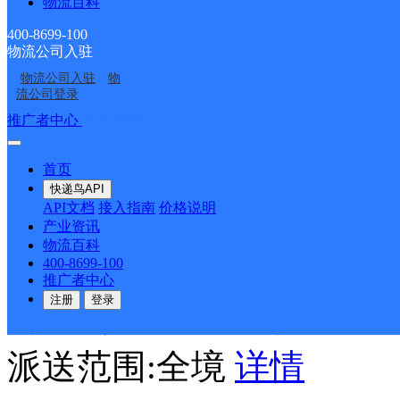
物流百科
顺丰速运
更多号码
地址：
400-8699-100
物流公司入驻
物流公司入驻
物
号湘泉城市花园
流公司登录
推广者中心
注册/登录
派送范围:全境
详情
首页
快递鸟API
老廖副食店
API文档
接入指南
价格说明
产业资讯
物流百科
顺丰速运
更多号码
地址
400-8699-100
推广者中心
注册
登录
门口斜对面c-a-6门面
派送范围:全境
详情