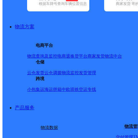
根据车牌号查询车辆位置信息
商家发货 寄
已选
城市：湘西土家族苗族自治州 ✕
清空已选
品牌:
不限
安能快递(6)
百世快递(10)
德邦快递(73)
极兔速递(9)
(8)
韵达速递(15)
中通快递(8)
物流方案
地区:
不限
保靖县(29)
凤凰县(56)
古丈县(20)
花垣县(34)
吉首市(
湘西土家族苗族自治州,
电商平台
物流查询及监控
电商退换货
平台商家发货
物流中台
16号小卖部
仓储
云仓发货
云仓调拨
物流监控
发货管理
跨境
顺丰速运
更多号码
地址：
小包集运
海运拼箱
中欧班铁
空运专线
派送范围:全境
详情
产品服务
湘西龙山网点
物流管
物流数据
T
交付管理