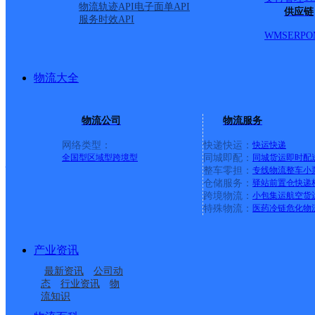
物流轨迹API
电子面单API
供应链
服务时效API
极兔速递
更多号码
地址：
WMS
ERP
O
工程检测有限公司龙山分
物流大全
派送范围:
详情
物流公司
物流服务
网络类型：
快递快运：
快运
快递
永顺县
全国型
区域型
跨境型
同城即配：
同城货运
即时配
整车零担：
专线物流
整车
小
仓储服务：
驿站
前置仓
快递
跨境物流：
小包集运
航空货
圆通速递
更多号码
地址
特殊物流：
医药冷链
危化物
派送范围:县城（灵溪镇
产业资讯
最新资讯
公司动
态
行业资讯
物
吉首市城市花园百货小卖
流知识