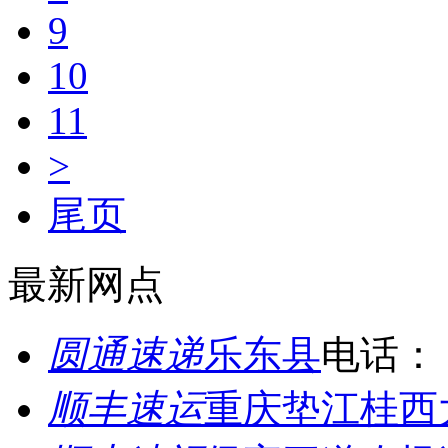
9
10
11
>
尾页
最新网点
圆通速递
乐东县
电话：
顺丰速运
重庆垫江桂西