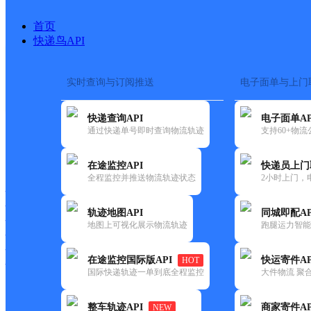
首页
快递鸟API
实时查询与订阅推送
电子面单与上门
搜索热词：
在途监控
快递查询API
电子面单AP
首页
>
快递大全
>
快递网点
通过快递单号即时查询物流轨迹
支持60+物
快递大全
快运大全
快递时效
在途监控API
快递员上门
全程监控并推送物流轨迹状态
2小时上门，
快递公司
快递网点
轨迹地图API
同城即配AP
快递电话
地图上可视化展示物流轨迹
跑腿运力智能
快运公司
快运网点
在途监控国际版API
快运寄件AP
HOT
快运电话
国际快递轨迹一单到底全程监控
大件物流 聚合
查询
整车轨迹API
商家寄件AP
NEW
网点筛选