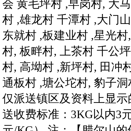
会 黄毛坪村 ,早岗村, 大马
村 ,雄龙村 千潭村 ,大门山
东就村 ,板建业村 ,星光村,
村, 板畔村, 上茶村 千公
村, 高坳村 ,新坪村, 田冲村
通板村 ,塘公坨村, 豹子洞村
仅派送镇区及资料上显示
送收费标准：3KG以内3元
元/KG） 注：【腊尔山