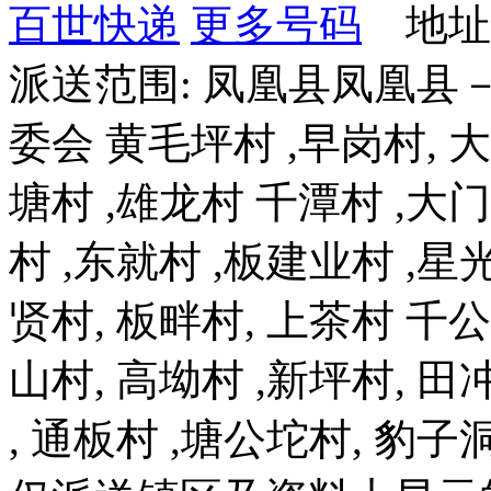
百世快递
更多号码
地址
派送范围: 凤凰县凤凰县
委会 黄毛坪村 ,早岗村, 大
塘村 ,雄龙村 千潭村 ,大门
村 ,东就村 ,板建业村 ,星光
贤村, 板畔村, 上茶村 千
山村, 高坳村 ,新坪村, 田冲
, 通板村 ,塘公坨村, 豹子