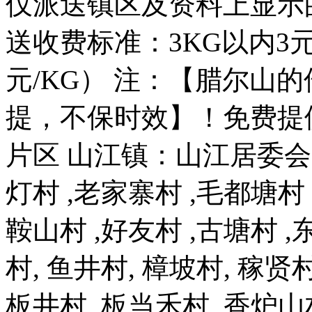
仅派送镇区及资料上显示
送收费标准：3KG以内3元
元/KG） 注：【腊尔山
提，不保时效】！免费提
片区 山江镇：山江居委会 黄
灯村 ,老家寨村 ,毛都塘村 
鞍山村 ,好友村 ,古塘村 ,
村, 鱼井村, 樟坡村, 稼贤
板井村, 板当禾村 ,香炉山村