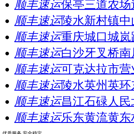
顺丰速运
保亭三道农场
顺丰速运
陵水新村镇中
顺丰速运
重庆城口城岚
顺丰速运
白沙牙叉桥南
顺丰速运
可克达拉市营
顺丰速运
陵水英州英环
顺丰速运
昌江石碌人民
顺丰速运
乐东黄流黄东
优质服务 安全稳定