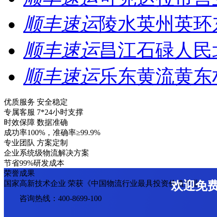
顺丰速运
陵水英州英环
顺丰速运
昌江石碌人民
顺丰速运
乐东黄流黄东
优质服务 安全稳定
专属客服 7*24小时支撑
时效保障 数据准确
成功率100%，准确率≥99.9%
专业团队 方案定制
企业系统级物流解决方案
节省99%研发成本
荣誉成果
国家高新技术企业 荣获《中国物流行业最具投资价值企业》
欢迎免
咨询热线：400-8699-100