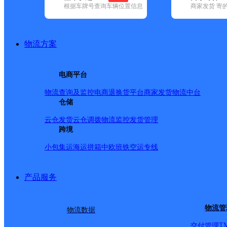
查询
根据车牌号查询车辆位置信息
商家发货 寄
网点筛选
物流方案
已选
城市：长沙市 ✕
快
电商平台
品牌:
不限
安能快递(25)
百世快递(47)
德邦快递(90)
极兔速递(7
政国内(229)
圆通速递(56)
韵达速递(380)
宅急送(3)
中通快递(63
物流查询及监控
电商退换货
平台商家发货
物流中台
地区:
不限
芙蓉区(6)
仓储
开福区(4)
浏阳市(5)
宁乡市(3)
天心区(2)
优速快递,长沙市,快递网
云仓发货
云仓调拨
物流监控
发货管理
跨境
小包集运
海运拼箱
中欧班铁
空运专线
UH天心黑石铺
产品服务
优速快递
更多号码
地址
物流管
物流数据
192号
T
交付管理