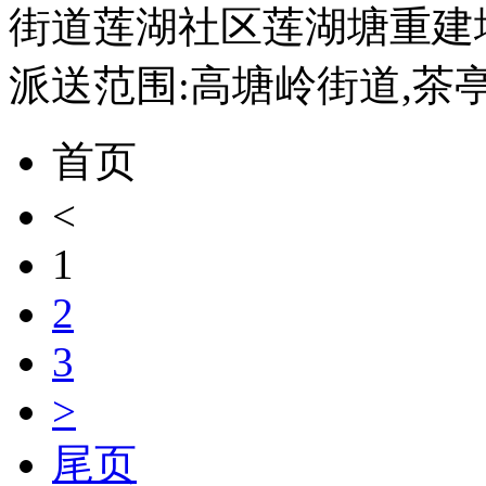
街道莲湖社区莲湖塘重建地
派送范围:高塘岭街道,茶
首页
<
1
2
3
>
尾页