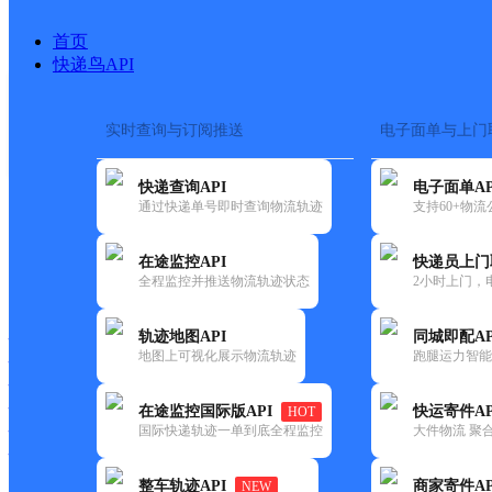
首页
快递鸟API
实时查询与订阅推送
电子面单与上门
搜索热词：
在途监控
快递查询API
电子面单AP
首页
>
快递大全
>
快递网
通过快递单号即时查询物流轨迹
支持60+物
在途监控API
快递员上门
快递大全
快运大全
快递时效
全程监控并推送物流轨迹状态
2小时上门，
轨迹地图API
同城即配AP
快递公司
地图上可视化展示物流轨迹
跑腿运力智能
快递网点
快递电话
快运公司
在途监控国际版API
快运寄件AP
HOT
国际快递轨迹一单到底全程监控
大件物流 聚合
快运网点
快运电话
整车轨迹API
商家寄件AP
NEW