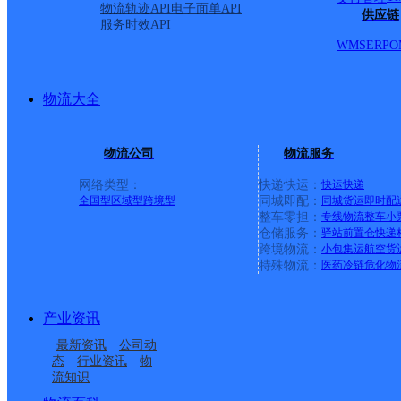
物流轨迹API
电子面单API
供应链
服务时效API
派送范围:黑石铺街道,桂
WMS
ERP
O
UH开福二
物流大全
物流公司
物流服务
优速快递
更多号码
地址：
网络类型：
快递快运：
快运
快递
全国型
区域型
跨境型
同城即配：
同城货运
即时配
派送范围:四方坪街道
详
整车零担：
专线物流
整车
小
仓储服务：
驿站
前置仓
快递
跨境物流：
小包集运
航空货
特殊物流：
医药冷链
危化物
UH长沙伟琦E
产业资讯
优速快递
更多号码
地址
最新资讯
公司动
态
行业资讯
物
流知识