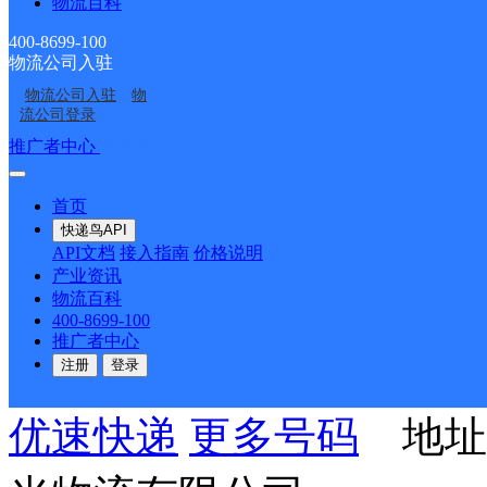
派送范围:-
详情
物流百科
400-8699-100
物流公司入驻
UH长沙黎托
物流公司入驻
物
流公司登录
推广者中心
注册/登录
优速快递
更多号码
地址
置房4区35栋
首页
快递鸟API
API文档
接入指南
价格说明
派送范围:-
详情
产业资讯
物流百科
400-8699-100
推广者中心
UH长沙金意鸿E
注册
登录
优速快递
更多号码
地址：