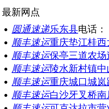
最新网点
圆通速递
乐东县
电话：
顺丰速运
重庆垫江桂西
顺丰速运
保亭三道农场
顺丰速运
陵水新村镇中
顺丰速运
重庆城口城岚
顺丰速运
白沙牙叉桥南
顺丰速运
可克达拉市营