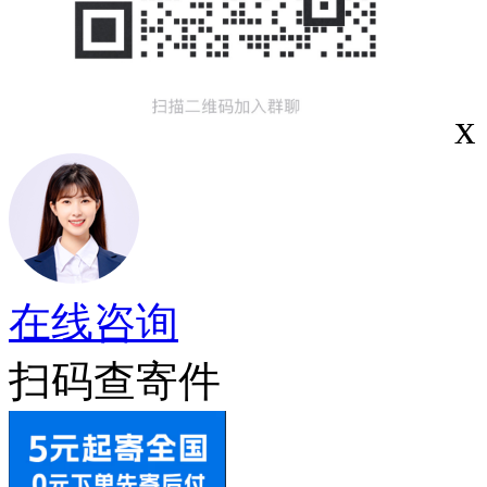
x
在线咨询
扫码查寄件