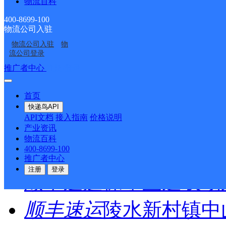
物流百科
1
400-8699-100
>
物流公司入驻
物流公司入驻
物
尾页
流公司登录
推广者中心
注册/登录
最新网点
首页
快递鸟API
API文档
接入指南
价格说明
圆通速递
乐东县
电话：
产业资讯
物流百科
400-8699-100
顺丰速运
重庆垫江桂西
推广者中心
注册
登录
顺丰速运
保亭三道农场
顺丰速运
陵水新村镇中