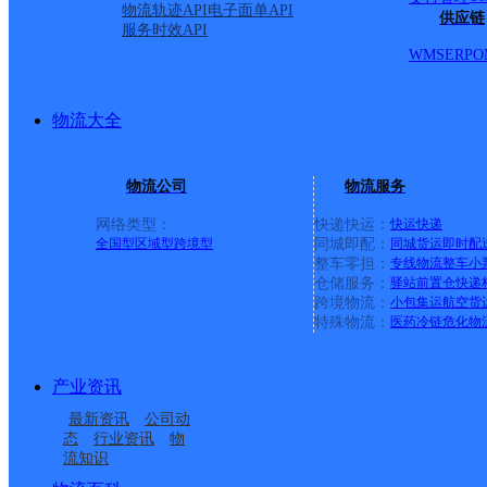
物流轨迹API
电子面单API
供应链
服务时效API
派送范围:
详情
WMS
ERP
O
鄂州银龙网点
物流大全
物流公司
物流服务
极兔速递
更多号码
地址：
网络类型：
快递快运：
快运
快递
全国型
区域型
跨境型
同城即配：
同城货运
即时配
银龙管业内极兔速递
整车零担：
专线物流
整车
小
仓储服务：
驿站
前置仓
快递
跨境物流：
小包集运
航空货
派送范围:
详情
特殊物流：
医药冷链
危化物
产业资讯
首页
最新资讯
公司动
态
行业资讯
物
<
流知识