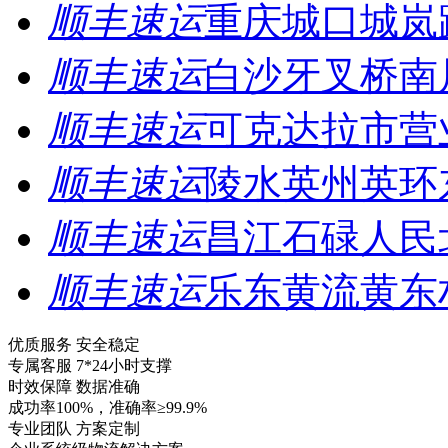
顺丰速运
重庆城口城岚
顺丰速运
白沙牙叉桥南
顺丰速运
可克达拉市营
顺丰速运
陵水英州英环
顺丰速运
昌江石碌人民
顺丰速运
乐东黄流黄东
优质服务 安全稳定
专属客服 7*24小时支撑
时效保障 数据准确
成功率100%，准确率≥99.9%
专业团队 方案定制