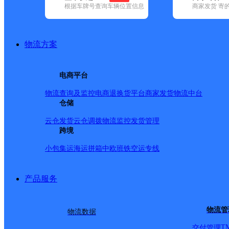
查询
根据车牌号查询车辆位置信息
商家发货 寄
网点筛选
物流方案
已选
城市：鄂州市 ✕
快
电商平台
品牌:
不限
百世快递(2)
德邦快递(12)
极兔速递(2)
申通快递(6)
(23)
中通快递(3)
物流查询及监控
电商退换货
平台商家发货
物流中台
地区:
不限
鄂城区(1)
仓储
华容区(1)
极兔速递,鄂州市,快递网
云仓发货
云仓调拨
物流监控
发货管理
跨境
小包集运
海运拼箱
中欧班铁
空运专线
鄂州华容网点
产品服务
极兔速递
更多号码
地址
物流管
物流数据
路才华工业园内
T
交付管理