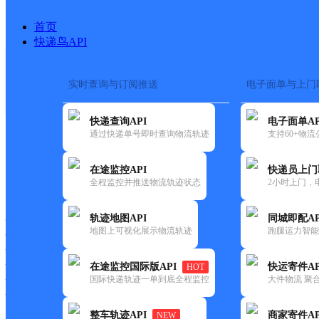
首页
快递鸟API
实时查询与订阅推送
电子面单与上门
搜索热词：
在途监控
快递查询API
电子面单AP
首页
>
快递大全
>
快递网
通过快递单号即时查询物流轨迹
支持60+物
在途监控API
快递员上门
快递大全
快运大全
快递时效
全程监控并推送物流轨迹状态
2小时上门，
轨迹地图API
同城即配AP
快递公司
地图上可视化展示物流轨迹
跑腿运力智能
快递网点
快递电话
快运公司
在途监控国际版API
快运寄件AP
HOT
国际快递轨迹一单到底全程监控
大件物流 聚合
快运网点
快运电话
整车轨迹API
商家寄件AP
NEW