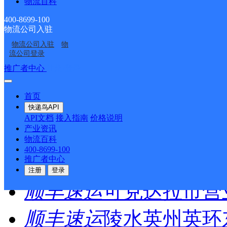
物流百科
400-8699-100
圆通速递
乐东县
电话：
物流公司入驻
物流公司入驻
物
顺丰速运
重庆垫江桂西
流公司登录
推广者中心
注册/登录
顺丰速运
保亭三道农场
首页
顺丰速运
陵水新村镇中
快递鸟API
API文档
接入指南
价格说明
产业资讯
顺丰速运
重庆城口城岚
物流百科
400-8699-100
顺丰速运
白沙牙叉桥南
推广者中心
注册
登录
顺丰速运
可克达拉市营
顺丰速运
陵水英州英环