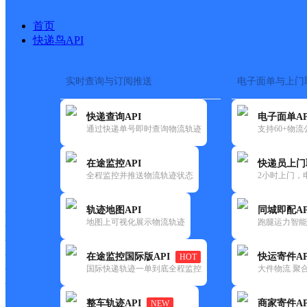
首页
快递鸟API
实时查询与订阅推送
电子面单与上门
搜索热词：
在途监控
快递查询API
电子面单AP
首页
>
快递大全
>
快递网
通过快递单号即时查询物流轨迹
支持60+物
在途监控API
快递员上门
快递大全
快运大全
快递时效
全程监控并推送物流轨迹状态
2小时上门，
轨迹地图API
同城即配AP
快递公司
地图上可视化展示物流轨迹
跑腿运力智能
快递网点
快递电话
快运公司
在途监控国际版API
快运寄件AP
HOT
国际快递轨迹一单到底全程监控
大件物流 聚合
快运网点
快运电话
整车轨迹API
商家寄件AP
NEW