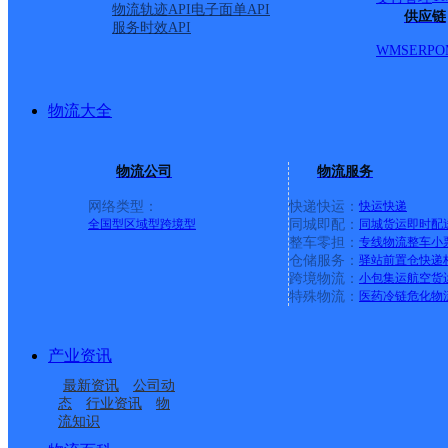
物流轨迹API
电子面单API
供应链
服务时效API
司
WMS
ERP
O
派送范围:市内（村组一
物流大全
首页
物流公司
物流服务
网络类型：
快递快运：
快运
快递
<
全国型
区域型
跨境型
同城即配：
同城货运
即时配
整车零担：
专线物流
整车
小
1
仓储服务：
驿站
前置仓
快递
跨境物流：
小包集运
航空货
特殊物流：
医药冷链
危化物
>
尾页
产业资讯
最新资讯
公司动
态
行业资讯
物
最新网点
流知识