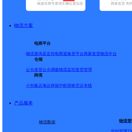
查询
根据车牌号查询车辆位置信息
商家发货 寄
网点筛选
物流方案
已选
城市：漯河市 ✕
快
电商平台
✕
清空已选
物流查询及监控
电商退换货
平台商家发货
物流中台
仓储
品牌:
不限
百世快递(12)
德邦快递(25)
极兔速递(5)
申通快递(3)
(5)
韵达速递(42)
中通快递(3)
云仓发货
云仓调拨
物流监控
发货管理
地区:
不限
临颍县(1)
跨境
舞阳县(1)
召陵区(1)
申通快递,召陵区,漯河市
小包集运
海运拼箱
中欧班铁
空运专线
产品服务
河南漯河公司
物流管
物流数据
申通快递
更多号码
地址
T
交付管理