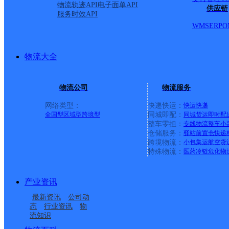
物流轨迹API
电子面单API
供应链
服务时效API
路48号
WMS
ERP
O
派送范围:1. 黛西一路
物流大全
送。 黄山一路至黄山五
物流公司
物流服务
新区 景观大道以南不派送
网络类型：
快递快运：
快运
快递
全国型
区域型
跨境型
同城即配：
同城货运
即时配
整车零担：
专线物流
整车
小
镇、台子镇、码头镇、韩
仓储服务：
驿站
前置仓
快递
跨境物流：
小包集运
航空货
特殊物流：
医药冷链
危化物
镇、青阳镇、明集镇、长
产业资讯
首页
最新资讯
公司动
态
行业资讯
物
流知识
<