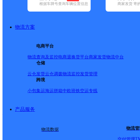
查询
根据车牌号查询车辆位置信息
商家发货 寄
网点筛选
物流方案
已选
城市：滨州市 ✕
快
电商平台
✕
清空已选
物流查询及监控
电商退换货
平台商家发货
物流中台
仓储
品牌:
不限
安能快递(4)
百世快递(7)
德邦快递(56)
极兔速递(5)
(122)
圆通速递(9)
韵达速递(32)
宅急送(2)
中通快递(7)
云仓发货
云仓调拨
物流监控
发货管理
地区:
不限
滨城区(1)
跨境
博兴县(1)
惠民县(1)
无棣县(1)
阳信县(1)
百世快递,邹平市,滨州市
小包集运
海运拼箱
中欧班铁
空运专线
产品服务
邹平县
物流管
物流数据
百世快递
更多号码
地址
T
交付管理