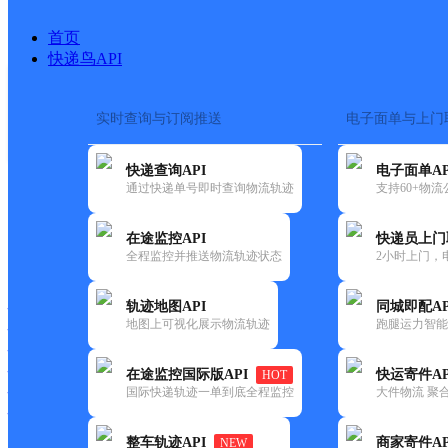
首页
快递鸟API
实时查询与订阅推送
电子面单与上门
搜索热词：
在途监控
快递查询API
电子面单AP
首页
>
快递大全
>
快递网
通过快递单号即时查询物流轨迹
支持60+物
在途监控API
快递员上门
快递大全
快运大全
快递时效
全程监控并推送物流轨迹状态
2小时上门，
轨迹地图API
同城即配AP
快递公司
地图上可视化展示物流轨迹
跑腿运力智能
快递网点
快递电话
快运公司
在途监控国际版API
快运寄件AP
HOT
国际快递轨迹一单到底全程监控
大件物流 聚合
快运网点
快运电话
整车轨迹API
商家寄件AP
NEW