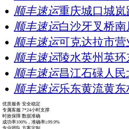
顺丰速运
重庆城口城岚
顺丰速运
白沙牙叉桥南
顺丰速运
可克达拉市营
顺丰速运
陵水英州英环
顺丰速运
昌江石碌人民
顺丰速运
乐东黄流黄东
优质服务 安全稳定
专属客服 7*24小时支撑
时效保障 数据准确
成功率100%，准确率≥99.9%
专业团队 方案定制