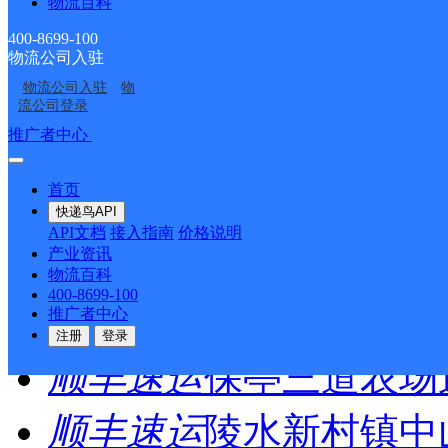
物流百科
1
400-8699-100
物流公司入驻
>
物流公司入驻
物
流公司登录
尾页
推广者中心
注册/登录
最新网点
首页
快递鸟API
API文档
接入指南
价格说明
产业资讯
圆通速递
乐东县
电话：
物流百科
400-8699-100
顺丰速运
重庆垫江桂西
推广者中心
注册
登录
顺丰速运
保亭三道农场
顺丰速运
陵水新村镇中