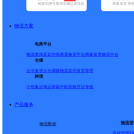
查询
根据车牌号查询车辆位置信息
商家发货 寄
网点筛选
物流方案
已选
城市：滨州市 ✕
地
电商平台
品牌:
不限
安能快递(4)
百世快递(7)
德邦快递(56)
极兔速递(5)
(122)
圆通速递(9)
韵达速递(32)
宅急送(2)
中通快递(7)
物流查询及监控
电商退换货
平台商家发货
物流中台
地区:
不限
(1)
滨城区(31)
仓储
博兴县(64)
惠民县(44)
无棣县(44)
阳信
无棣县,滨州市,快递网点
云仓发货
云仓调拨
物流监控
发货管理
跨境
小包集运
海运拼箱
中欧班铁
空运专线
伍思网络
产品服务
宅急送
更多号码
地址：
物流管
物流数据
银座商城北门
T
交付管理