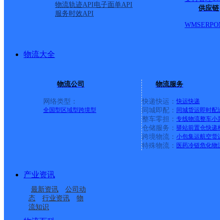
物流轨迹API
电子面单API
供应链
服务时效API
派送范围: 无棣县棣丰街
WMS
ERP
O
信阳镇政府驻地 无棣县
物流大全
无棣县经济开发区 无棣
物流公司
物流服务
无棣县水湾镇政府驻地 
网络类型：
快递快运：
快运
快递
全国型
区域型
跨境型
同城即配：
同城货运
即时配
整车零担：
专线物流
整车
小
石山镇政府驻地 无棣县
仓储服务：
驿站
前置仓
快递
跨境物流：
小包集运
航空货
特殊物流：
医药冷链
危化物
岳化工 无棣县马山子镇
产业资讯
地 无棣县车王镇政府驻地
最新资讯
公司动
态
行业资讯
物
县小泊头镇政府驻地
详情
流知识