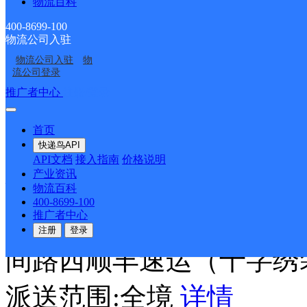
物流百科
佘家镇
400-8699-100
物流公司入驻
物流公司入驻
物
流公司登录
圆通速递
更多号码
地址
推广者中心
注册/登录
派送范围:佘家镇驻地
详
首页
快递鸟API
API文档
接入指南
价格说明
顺丰速运十字绣装裱
产业资讯
物流百科
400-8699-100
顺丰速运
更多号码
地址
推广者中心
注册
登录
间路西顺丰速运（十字绣
派送范围:全境
详情