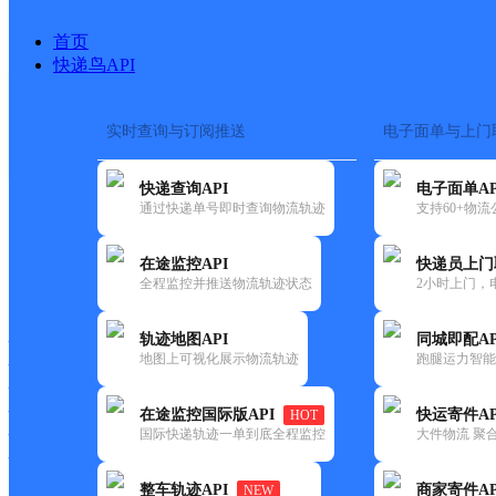
首页
快递鸟API
实时查询与订阅推送
电子面单与上门
搜索热词：
在途监控
快递查询API
电子面单AP
首页
>
快递大全
>
快递网
通过快递单号即时查询物流轨迹
支持60+物
在途监控API
快递员上门
快递大全
快运大全
快递时效
全程监控并推送物流轨迹状态
2小时上门，
轨迹地图API
同城即配AP
快递公司
地图上可视化展示物流轨迹
跑腿运力智能
快递网点
快递电话
快运公司
在途监控国际版API
快运寄件AP
HOT
国际快递轨迹一单到底全程监控
大件物流 聚合
快运网点
快运电话
整车轨迹API
商家寄件AP
NEW