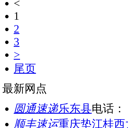
<
1
2
3
>
尾页
最新网点
圆通速递
乐东县
电话：
顺丰速运
重庆垫江桂西