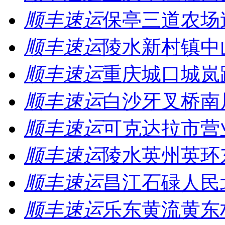
顺丰速运
保亭三道农场
顺丰速运
陵水新村镇中
顺丰速运
重庆城口城岚
顺丰速运
白沙牙叉桥南
顺丰速运
可克达拉市营
顺丰速运
陵水英州英环
顺丰速运
昌江石碌人民
顺丰速运
乐东黄流黄东