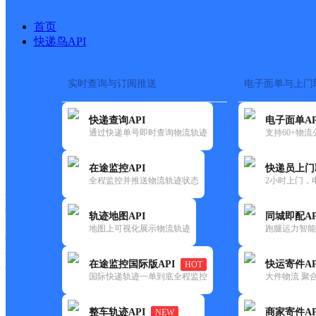
首页
快递鸟API
实时查询与订阅推送
电子面单与上门
搜索热词：
快递查询API
电子面单AP
首页
>
快递大全
>
快递网点
通过快递单号即时查询物流轨迹
支持60+物
快递大全
快运大全
快递时效
在途监控API
快递员上门
全程监控并推送物流轨迹状态
2小时上门，
快递公司
快递网点
轨迹地图API
同城即配AP
快递电话
地图上可视化展示物流轨迹
跑腿运力智能
快运公司
快运网点
在途监控国际版API
快运寄件AP
HOT
快运电话
国际快递轨迹一单到底全程监控
大件物流 聚合
查询
整车轨迹API
商家寄件AP
NEW
网点筛选