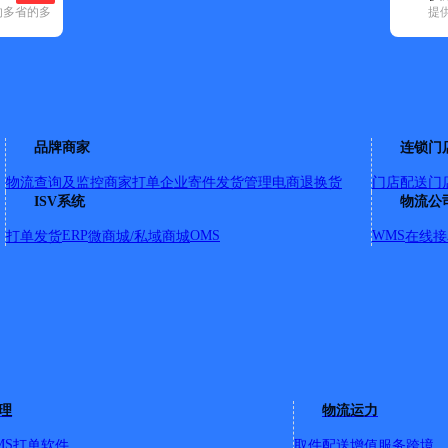
的多省的多
提
空已选
申通快递(6)
顺丰速运(18)
速尔快递(3)
天地华宇(2)
优速快递(11)
品牌商家
连锁门
物流查询及监控
商家打单
企业寄件
发货管理
电商退换货
门店配送
门
厂家属院南邻
ISV系统
物流公
ERP
OMS
WMS
打单发货
微商城/私域商城
在线接
理
物流运力
MS
打单软件
取件配送
增值服务
跨境