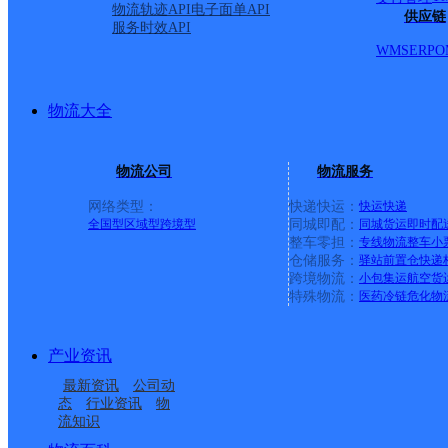
物流轨迹API
电子面单API
顺丰速运
陵水新村镇中山路速运营业点
电话：
供应链
服务时效API
顺丰速运
重庆城口城岚路速运营业点
电话：
WMS
ERP
O
顺丰速运
白沙牙叉桥南居民区营业点
电话：
顺丰速运
可克达拉市营业点
电话：
顺丰速运
陵水英州英环东路营业点
电话：
物流大全
顺丰速运
昌江石碌人民北路营业点
电话：
顺丰速运
乐东黄流黄东村营业点
电话：
物流公司
物流服务
优质服务 安全稳定
专属客服 7*24小时支撑
网络类型：
快递快运：
快运
快递
时效保障 数据准确
全国型
区域型
跨境型
同城即配：
同城货运
即时配
成功率100%，准确率≥99.9%
整车零担：
专线物流
整车
小
专业团队 方案定制
仓储服务：
驿站
前置仓
快递
企业系统级物流解决方案
跨境物流：
小包集运
航空货
特殊物流：
医药冷链
危化物
节省99%研发成本
荣誉成果
国家高新技术企业 荣获《中国物流行业最具投资价
产业资讯
咨询热线：400-8699-100
最新资讯
公司动
态
行业资讯
物
流知识