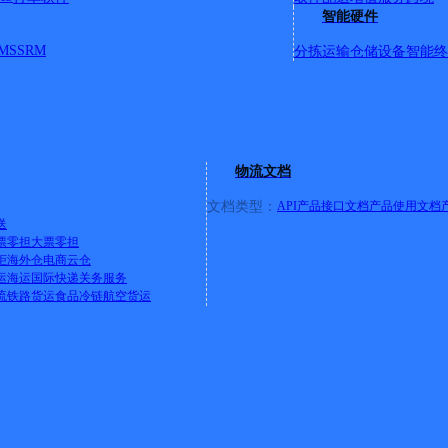
智能硬件
MS
SRM
分拣运输
仓储设备
智能终
物流文档
文档类型：
API产品接口文档
产品使用文档
送
票零担
大票零担
柜
海外仓
电商云仓
运
海运
国际快递
关务服务
流
铁路货运
食品冷链
航空货运
值企业》
欢迎免费体验快递鸟产品