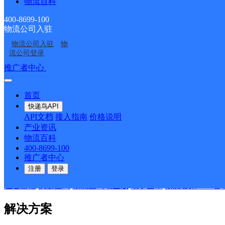
物流百科
400-8699-100
物流公司入驻
物流公司入驻
物
流公司登录
推广者中心
注册/登录
首页
快递鸟API
API文档
接入指南
价格说明
产业资讯
物流百科
400-8699-100
推广者中心
热门产品
注册
登录
在途监控
快递查询
物流查询地图版
电子面单
物流管家SaaS管
解决方案