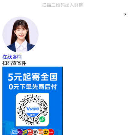
x
在线咨询
扫码查寄件