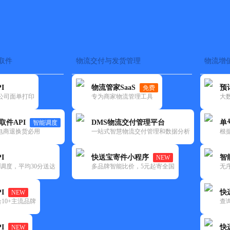
取件
物流交付与发货管理
物流增
在途监控
电子面单
快递查询
单号识别
上门取件
时效预测
I
物流管家SaaS
预
免费
流公司面单打印
专为商家物流管理工具
大
NEW
查询
取件API
DMS物流交付管理平台
单
智能调度
电商退换货必用
一站式智慧物流交付管理和数据分析
根
I
快送宝寄件小程序
智
NEW
调度，平均30分送达
多品牌智能比价，5元起寄全国
无
I
快
NEW
10+主流品牌
查
I
快
NEW