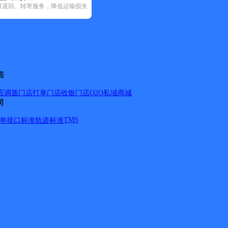
供退回、转寄服务，降低运输损失
邮政国内(127)
圆通速递(6)
韵达速递(75)
中通快递(5)
店
店调拨
门店打单
门店收银
门店O2O
私域商城
司
TMS
单
接口标准
轨迹标准