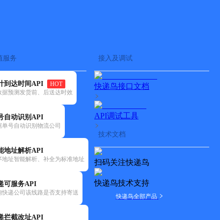
查快递
批量查询
值服务
接入及调试
计到达时间API
HOT
快递鸟接口文档
数据预测发货前、后送达时效
API调试工具
号自动识别API
据单号自动识别物流公司
技术文档
能地址解析API
序地址智能解析、补全为标准地址
扫码关注快递鸟
快递鸟技术支持
递可服务API
询快递公司该线路是否支持寄送
快递鸟全部产品
递拦截改址API