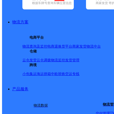
根据车牌号查询车辆位置信息
商家发货 寄
已选
城市：泰安市 ✕
快递：极兔速递 ✕
地区：宁阳县 ✕
清
品牌:
不限
安能快递(4)
百世快递(7)
德邦快递(38)
极兔速递(10)
地区:
不限
岱岳区(2)
肥城市(2)
宁阳县(1)
泰山区(2)
新泰市(3)
物流方案
极兔速递,宁阳县,泰安市,快递网点
泰安宁阳网点
电商平台
物流查询及监控
电商退换货
平台商家发货
物流中台
极兔速递
更多号码
地址：宁阳县北关牌坊南二十米路东机床
仓储
派送范围:
详情
云仓发货
云仓调拨
物流监控
发货管理
首页
跨境
<
1
小包集运
海运拼箱
中欧班铁
空运专线
>
尾页
产品服务
最新网点
圆通速递
乐东县
电话：
物流管
物流数据
顺丰速运
重庆垫江桂西大道营业站
电话：
顺丰速运
保亭三道农场速运营业点
电话：
T
交付管理