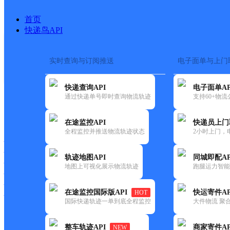
首页
快递鸟API
实时查询与订阅推送
电子面单与上门
搜索热词：
快递查询API
电子面单AP
首页
>
快递大全
>
快递网点
通过快递单号即时查询物流轨迹
支持60+物
快递大全
快运大全
快递时效
在途监控API
快递员上门
全程监控并推送物流轨迹状态
2小时上门，
快递公司
快递网点
轨迹地图API
同城即配AP
快递电话
地图上可视化展示物流轨迹
跑腿运力智能
快运公司
快运网点
在途监控国际版API
快运寄件AP
HOT
快运电话
国际快递轨迹一单到底全程监控
大件物流 聚合
查询
整车轨迹API
商家寄件AP
NEW
网点筛选