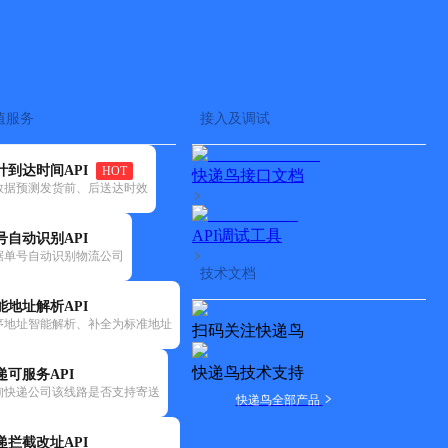
查快递
批量查询
值服务
接入及调试
计到达时间API
HOT
快递鸟接口文档
数据预测发货前、后送达时效
API调试工具
号自动识别API
据单号自动识别物流公司
技术文档
能地址解析API
序地址智能解析、补全为标准地址
扫码关注快递鸟
快递鸟技术支持
递可服务API
询快递公司该线路是否支持寄送
快递鸟全部产品
递拦截改址API