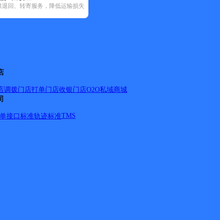
供退回、转寄服务，降低运输损失
政国内(91)
圆通速递(5)
韵达速递(39)
中通快递(5)
店
店调拨
门店打单
门店收银
门店O2O
私域商城
司
区，美园小区，丽水园小区，河辉小区，河欣小区，河康小
，今盛家园，河运小区，河滨小区，广河新村。 海盛路：北
TMS
单
接口标准
轨迹标准
交叉口。 海康路，海盛路，渤海路，商业街，河兴路，河庆路，
，海河路开元大厦，创业园。（最远送至阳河路） 义和镇、六
） 负责人：金经理 手机：15166233002 业务电话：0546-
，嵩山路全境，环卫路全境，玉山路全境，聊城路全境，西一
二路以南南二路以北，西四路派送北二路以南南二路以北，西五