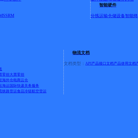
送华山路以西西五路以东，南二路派送华山路以西西五路以东。 东营东城
智能硬件
叉口黄河工贸园家美街88号 派送范围：华山路以东东八路以西，北
MS
SRM
分拣运输
仓储设备
智能终
、绿洲路全境、银河路全境。 不派送范围：乡镇村组匀不派送（六户
北区西四路88号钻井小银龙饺子城对面 派送范围：西四路以东，胜华路
，和谐路全境。 不派送范围：乡镇村组均不派送（红卫村，唐家村，
址：东营市北二路石油大学北门向东200米路北汇丰招待所院内 派送范围
，玉山路全境，聊城路全境，西一路派送北二路以南黄河路以北
路派送北二路以南南二路以北，西五路派送北二路以南南二路以
物流文档
文档类型：
API产品接口文档
产品使用文档
送
票零担
大票零担
柜
海外仓
电商云仓
运
海运
国际快递
关务服务
、利津镇驻地）。 明集乡、凤凰城街道、利津街道。
详情
流
铁路货运
食品冷链
航空货运
（炼油厂以北）,民丰路（万达大厦以北），和平路，中心路，
17719：镇政府，镇医院，信用社，镇中学，镇小学，卫生院。 郝家
不派送范围：村组不派送。
详情