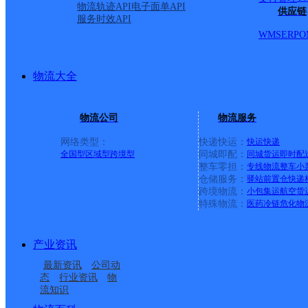
物流轨迹API
电子面单API
路派送北二路以南南二路以北，云门山路南一路以南不派送，青岛路派
供应链
服务时效API
0546-8088803 地址：东营市东城区东二路与府前街交
WMS
ERP
O
洋路全境，胜利大街全境，郑州路全境，淮河路全境，金辰路全境
0546-7858736、13563357669 地址：东营市市
东路全境，荣泰路全境，华泰路全境，安泰中路全境 ，幸福路全境
物流大全
6399211、15057177098、18654660397 地
路全境，燕山路全境，胜泰路全境，嵩山路全境，环卫路全境
西），燕山路全境，西三路派送北二路以南南二路以北，西四
物流公司
物流服务
以东，南二路派送华山路以西西五路以东。 六户镇。
详情
网络类型：
快递快运：
快运
快递
东营利津县
全国型
区域型
跨境型
同城即配：
同城货运
即时配
整车零担：
专线物流
整车
小
仓储服务：
驿站
前置仓
快递
中通快递
更多号码
地址：利三路南首沿街商业用房
跨境物流：
小包集运
航空货
派送范围:利津县城内、开发区、（只限陈庄镇、盐窝镇、北岭
特殊物流：
医药冷链
危化物
东营垦利县
产业资讯
中通快递
更多号码
地址：垦利中兴路252-2号
最新资讯
公司动
派送范围:复兴路，振兴路，利河路（运输公司以北），黄河路
态
行业资讯
物
胜兴路，顺河路. 井下，胜坨通知自提. 董集镇电话：180546
流知识
镇政府、镇医院、 镇小学 、镇中学 、银行、 各沿街商铺。