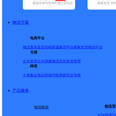
根据车牌号查询车辆位置信息
商家发货 寄
已选
城市：东营市 ✕
快递：中通快递 ✕
清空已选
品牌:
不限
安能快递(2)
百世快递(7)
德邦快递(29)
极兔速递(7)
地区:
不限
东营区(1)
广饶县(1)
河口区(1)
垦利区(1)
利津县(1)
物流方案
中通快递,东营市,快递网点
东营河口
电商平台
物流查询及监控
电商退换货
平台商家发货
物流中台
中通快递
更多号码
地址：创业大厦院内
仓储
派送范围:小区：河阳小区，河旭小区，河阳新区，河瑞小区
区，河锦小区，河明小区，河兴小区，河凯小区，富海花园，
云仓发货
云仓调拨
物流监控
发货管理
最远送至与河滨路交叉口，南最远送至与阳河路交叉口。 海宁
跨境
德盛街，朝阳街，钻井街，兴和街，团结街，运二街，育英街，
小包集运
海运拼箱
中欧班铁
空运专线
合乡。 孤岛镇（镇上自提） 负责人：王玉军 手机：13156079260
6765370 地址：中华一村北门（华泰家具城院内）。
详情
产品服务
东营
中通快递
更多号码
地址：北二路449号
物流管
物流数据
派送范围:西城区：南二路以北，北二路以南，华山路以西，
路派送北二路以南黄河路以北，西二路派送黄河路至北二路（
T
交付管理