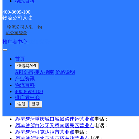
物流百科
东营广饶县
400-8699-100
物流公司入驻
中通快递
更多号码
地址：乐安大街153号
物流公司入驻
物
派送范围:广饶县城，广饶县经济开发区：南始綦公路、北止1
流公司登录
配），稻庄镇政府驻地，西水工业园，广饶镇工业园，李鹊镇
推广者中心
注册/登录
首页
<
1
首页
>
快递鸟API
尾页
API文档
接入指南
价格说明
产业资讯
最新网点
物流百科
400-8699-100
圆通速递
乐东县
电话：
推广者中心
顺丰速运
重庆垫江桂西大道营业站
电话：
注册
登录
顺丰速运
保亭三道农场速运营业点
电话：
顺丰速运
陵水新村镇中山路速运营业点
电话：
顺丰速运
重庆城口城岚路速运营业点
电话：
顺丰速运
白沙牙叉桥南居民区营业点
电话：
顺丰速运
可克达拉市营业点
电话：
顺丰速运
陵水英州英环东路营业点
电话：