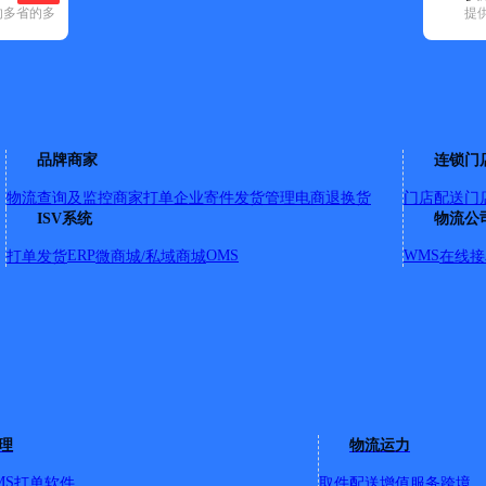
的多省的多
提
申通快递(5)
顺丰速运(23)
速尔快递(4)
天地华宇(3)
优速快递(5)
邮
品牌商家
连锁门
物流查询及监控
商家打单
企业寄件
发货管理
电商退换货
门店配送
门
ISV系统
物流公
，河龙小区，河乐小区，河盛小区，河通小区，河丰小区，御园小
富海家园，申园龙亭，河颐小区，海宁小区，河宁小区，河安小区
ERP
OMS
WMS
打单发货
微商城/私域商城
在线接
路1号—777号。 河滨路：东至与海盛路交叉口，西至与海宁路
和平街，公园街，迎宾街。 开发区：河庆路，金河路，明河路
 业务电话：15554616566 地址：孤岛电视台对面 仙河镇（镇上自提
理
物流运力
西五路以东，济南路全境，清河路全境，燕山路全境，胜泰路全境
黄河路以南至南一路只派送路西），燕山路全境，西三路派送北
MS
打单软件
取件配送
增值服务
跨境