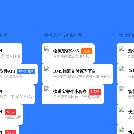
取件
物流交付与发货管理
物流增
在途监控
电子面单
快递查询
单号识别
上门取件
时效预测
I
物流管家SaaS
预
免费
流公司面单打印
专为商家物流管理工具
大
NEW
查询
取件API
DMS物流交付管理平台
单
智能调度
电商退换货必用
一站式智慧物流交付管理和数据分析
根
I
快送宝寄件小程序
智
NEW
调度，平均30分送达
多品牌智能比价，5元起寄全国
无
I
快
NEW
10+主流品牌
查
I
快
NEW