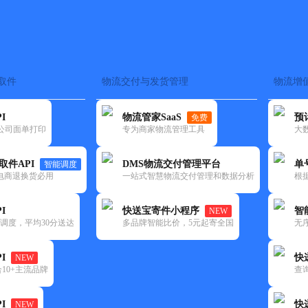
取件
物流交付与发货管理
物流增
在途监控
电子面单
快递查询
单号识别
上门取件
时效预测
I
物流管家SaaS
预
免费
流公司面单打印
专为商家物流管理工具
大
NEW
查询
取件API
DMS物流交付管理平台
单
智能调度
电商退换货必用
一站式智慧物流交付管理和数据分析
根
I
快送宝寄件小程序
智
NEW
调度，平均30分送达
多品牌智能比价，5元起寄全国
无
I
快
NEW
10+主流品牌
查
I
快
NEW