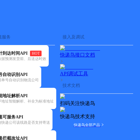
查快递
批量查询
值服务
接入及调试
计到达时间API
HOT
快递鸟接口文档
数据预测发货前、后送达时效
API调试工具
号自动识别API
据单号自动识别物流公司
技术文档
能地址解析API
序地址智能解析、补全为标准地址
扫码关注快递鸟
快递鸟技术支持
递可服务API
询快递公司该线路是否支持寄送
快递鸟全部产品
递拦截改址API