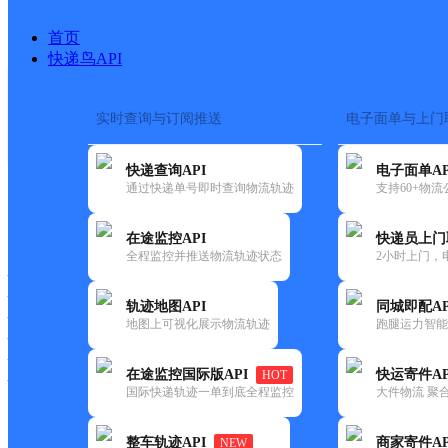
首页
快递鸟API
实时查询与订阅推送
电子面单与上门
搜索热词：
快递查询API
电子面单AP
首页
>
快递大全
>
快递网点
通过快递单号即时查询物流轨迹
支持60+物
快递大全
快运大全
快递时效
在途监控API
快递员上门
全程监控并推送物流轨迹状态
2小时上门，
快递公司
快递网点
轨迹地图API
同城即配AP
快递电话
地图上可视化展示物流轨迹
跑腿运力智能
快运公司
快运网点
在途监控国际版API
快运寄件AP
HOT
快运电话
国际快递轨迹一单到底全程监控
大件物流 聚合
查询
整车轨迹API
商家寄件AP
NEW
网点筛选