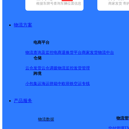
根据车牌号查询车辆位置信息
商家发货 寄
已选
城市：泉州市 ✕
快递：极兔速递 ✕
地区：晋江市 ✕
清
品牌:
不限
安能快递(8)
百世快递(31)
德邦快递(113)
极兔速递(5
地区:
不限
安溪县(1)
德化县(1)
丰泽区(4)
惠安县(15)
晋江市(16
物流方案
极兔速递,晋江市,泉州市,快递网点
泉州晋江罗山网点
电商平台
物流查询及监控
电商退换货
平台商家发货
物流中台
极兔速递
更多号码
地址：晋江市罗山街道仓边新苑28号
仓储
派送范围:
详情
云仓发货
云仓调拨
物流监控
发货管理
泉州晋江东石网点
跨境
小包集运
海运拼箱
中欧班铁
空运专线
极兔速递
更多号码
地址：福建省泉州晋江市东石镇萧下村安东
派送范围:
详情
产品服务
晋江陈埭网点
极兔速递
更多号码
地址：福建省泉州市晋江市陈埭镇江头村
物流管
物流数据
派送范围:
详情
T
交付管理