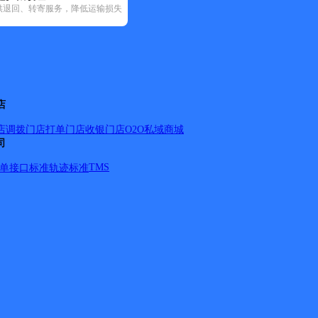
供退回、转寄服务，降低运输损失
(79)
邮政国内(205)
圆通速递(69)
韵达速递(349)
中通快递(23)
店
店调拨
门店打单
门店收银
门店O2O
私域商城
司
TMS
单
接口标准
轨迹标准