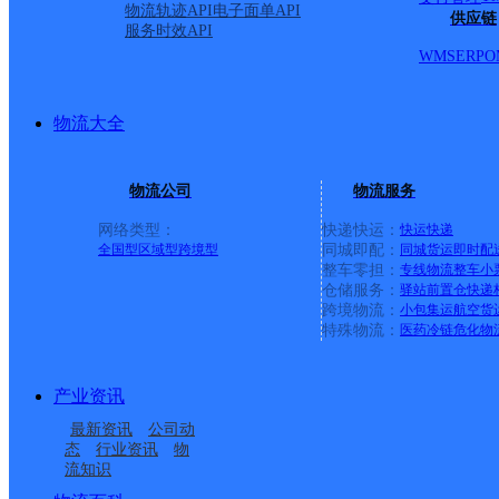
物流轨迹API
电子面单API
晋江梅岭赤西网点
供应链
服务时效API
WMS
ERP
O
极兔速递
更多号码
地址：梅岭街道赤西社区中兴路81号
派送范围:
详情
物流大全
泉州晋江新塘网点
极兔速递
更多号码
地址：福建省泉州晋江罗山仓边新苑28号
物流公司
物流服务
派送范围:
详情
网络类型：
快递快运：
快运
快递
泉州晋江龙湖网点
全国型
区域型
跨境型
同城即配：
同城货运
即时配
整车零担：
专线物流
整车
小
仓储服务：
驿站
前置仓
快递
极兔速递
更多号码
地址：晋江市龙湖镇湖北村湖东路130号（
跨境物流：
小包集运
航空货
派送范围:
详情
特殊物流：
医药冷链
危化物
晋江深沪网点
产业资讯
极兔速递
更多号码
地址：福建省泉州市晋江市深沪镇华山村沟
最新资讯
公司动
派送范围:
详情
态
行业资讯
物
流知识
晋江金井网点