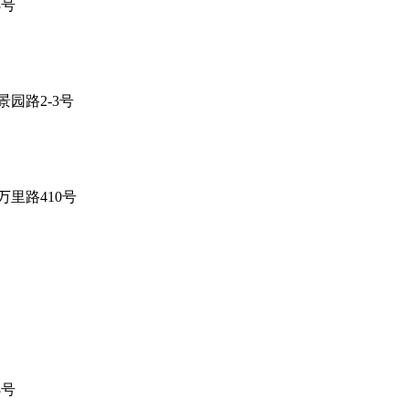
8号
园路2-3号
里路410号
8号