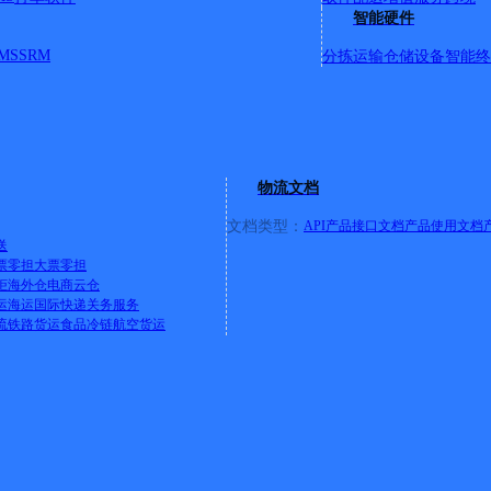
智能硬件
MS
SRM
分拣运输
仓储设备
智能终
店面
物流文档
文档类型：
API产品接口文档
产品使用文档
送
票零担
大票零担
柜
海外仓
电商云仓
308省道英厝头段）
运
海运
国际快递
关务服务
流
铁路货运
食品冷链
航空货运
东72号