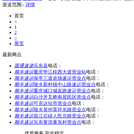
派送范围:-
详情
首页
<
1
2
>
尾页
最新网点
圆通速递
乐东县
电话：
顺丰速运
重庆垫江桂西大道营业站
电话：
顺丰速运
保亭三道农场速运营业点
电话：
顺丰速运
陵水新村镇中山路速运营业点
电话：
顺丰速运
重庆城口城岚路速运营业点
电话：
顺丰速运
白沙牙叉桥南居民区营业点
电话：
顺丰速运
可克达拉市营业点
电话：
顺丰速运
陵水英州英环东路营业点
电话：
顺丰速运
昌江石碌人民北路营业点
电话：
顺丰速运
乐东黄流黄东村营业点
电话：
优质服务 安全稳定