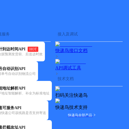
查快递
批量查询
值服务
接入及调试
计到达时间API
HOT
快递鸟接口文档
数据预测发货前、后送达时效
API调试工具
号自动识别API
据单号自动识别物流公司
技术文档
能地址解析API
序地址智能解析、补全为标准地址
扫码关注快递鸟
快递鸟技术支持
递可服务API
询快递公司该线路是否支持寄送
快递鸟全部产品
递拦截改址API