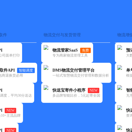
取件
物流交付与发货管理
物流增
在途监控
电子面单
快递查询
单号识别
上门取件
时效预测
I
物流管家SaaS
预
免费
流公司面单打印
专为商家物流管理工具
大
NEW
查询
取件API
DMS物流交付管理平台
单
智能调度
电商退换货必用
一站式智慧物流交付管理和数据分析
根
I
快送宝寄件小程序
智
NEW
调度，平均30分送达
多品牌智能比价，5元起寄全国
无
I
快
NEW
10+主流品牌
查
I
快
NEW