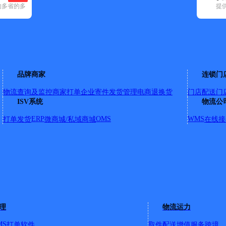
的多省的多
提
申通快递(4)
顺丰速运(4)
速尔快递(2)
天地华宇(1)
优速快递(7)
邮
品牌商家
连锁门
物流查询及监控
商家打单
企业寄件
发货管理
电商退换货
门店配送
门
ISV系统
物流公
ERP
OMS
WMS
打单发货
微商城/私域商城
在线接
园1栋5、6号门面（义龙康复医院向西50米）
河镇镇上；新河开发区；须写上公司名称）九华乡（包括：柯村）
理
物流运力
号
MS
打单软件
取件配送
增值服务
跨境