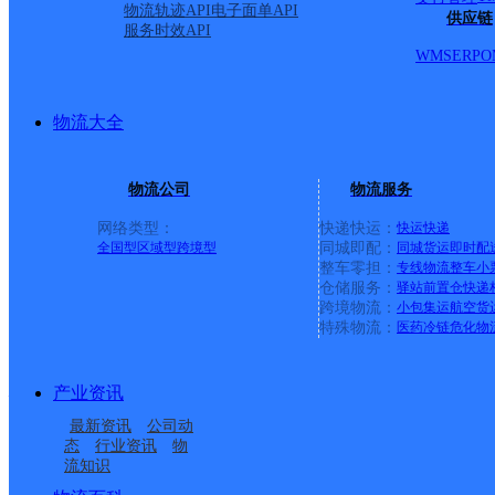
物流轨迹API
电子面单API
供应链
服务时效API
青阳县
WMS
ERP
O
圆通速递
更多号码
地址：安徽省池州市青阳县
派送范围:青阳县城(蓉城镇县城）（其他村组外环不派送）
详
物流大全
朱备邮政所
物流公司
物流服务
邮政国内
更多号码
地址：池州市青阳县朱备镇街道
派送范围:-
详情
网络类型：
快递快运：
快运
快递
全国型
区域型
跨境型
同城即配：
同城货运
即时配
整车零担：
专线物流
整车
小
庙前邮政支局
仓储服务：
驿站
前置仓
快递
跨境物流：
小包集运
航空货
邮政国内
更多号码
地址：庙前镇望华路
特殊物流：
医药冷链
危化物
派送范围:-
详情
杨田邮政支局
产业资讯
最新资讯
公司动
邮政国内
更多号码
地址：青阳县杨田镇街道
态
行业资讯
物
派送范围:-
详情
流知识