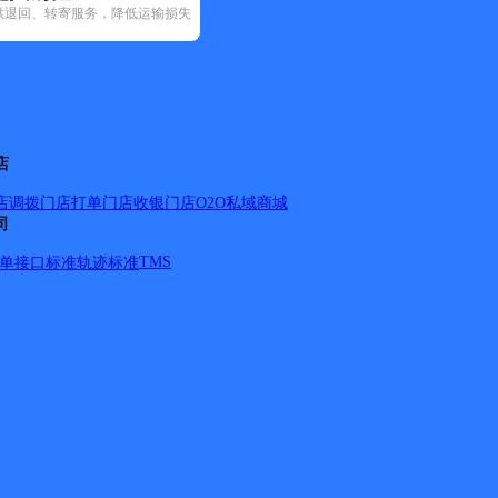
供退回、转寄服务，降低运输损失
政国内(63)
圆通速递(8)
韵达速递(38)
中通快递(4)
店
店调拨
门店打单
门店收银
门店O2O
私域商城
司
TMS
单
接口标准
轨迹标准
；庙前镇；木镇镇；陵阳镇；五溪镇；新河镇；杨田镇；朱备