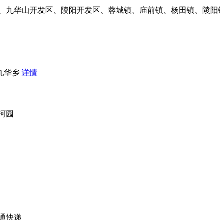
区、九华山开发区、陵阳开发区、蓉城镇、庙前镇、杨田镇、陵阳
,九华乡
详情
河园
通快递