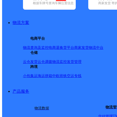
根据车牌号查询车辆位置信息
商家发货 寄
已选
城市：池州市 ✕
地区：青阳县 ✕
清空已选
品牌:
不限
安能快递(1)
百世快递(4)
德邦快递(23)
极兔速递(5)
地区:
不限
(1)
东至县(42)
贵池区(77)
青阳县(24)
石台县(20)
物流方案
青阳县,池州市,快递网点
池州青阳网点
电商平台
物流查询及监控
电商退换货
平台商家发货
物流中台
极兔速递
更多号码
地址：池州市青阳县东河路10号
仓储
派送范围:
详情
云仓发货
云仓调拨
物流监控
发货管理
青阳县
跨境
小包集运
海运拼箱
中欧班铁
空运专线
百世快递
更多号码
地址：安徽省池州市青阳县九华东路信阳花
派送范围:县城（蓉城镇）城区内派送；县经济开发区；（新
镇；九华山风景区；丁桥镇；杜村乡；
详情
产品服务
安徽青阳县
物流管
物流数据
速尔快递
更多号码
地址：安徽省青阳县蓉城镇临城南路157
派送范围:Q:青阳县及县开发区和工业园
详情
T
交付管理