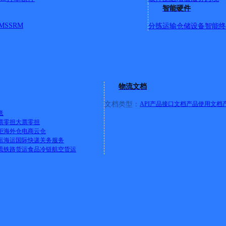
智能硬件
MS
SRM
分拣运输
仓储设备
智能终
情
物流文档
文档类型：
API产品接口文档
产品使用文档
送
票零担
大票零担
柜
海外仓
电商云仓
运
海运
国际快递
关务服务
流
铁路货运
食品冷链
航空货运