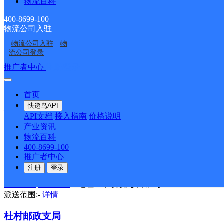
物流百科
五溪邮政所
400-8699-100
邮政国内
更多号码
地址：蓉城镇五溪新区
物流公司入驻
派送范围:-
详情
物流公司入驻
物
流公司登录
蓉城邮政支局
推广者中心
注册/登录
邮政国内
更多号码
地址：蓉城镇九华西路46号
派送范围:-
详情
首页
快递鸟API
竹阳邮政支局
API文档
接入指南
价格说明
产业资讯
邮政国内
更多号码
地址：木镇镇竹阳村
物流百科
派送范围:-
详情
400-8699-100
推广者中心
木镇邮政支局
注册
登录
邮政国内
更多号码
地址：木镇镇九华路2号
派送范围:-
详情
杜村邮政支局