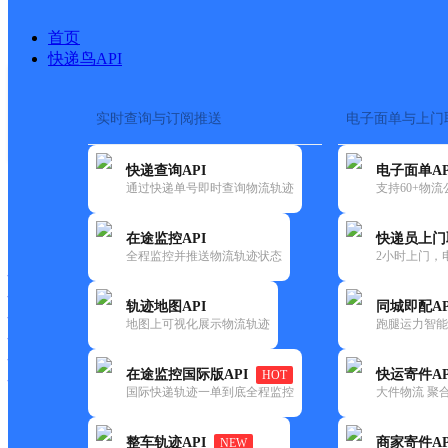
首页
快递鸟API
实时查询与订阅推送
电子面单与上门
搜索热词：
快递查询API
电子面单AP
首页
>
快递大全
>
快递网点
通过快递单号即时查询物流轨迹
支持60+物
快递大全
快运大全
快递时效
在途监控API
快递员上门
全程监控并推送物流轨迹状态
2小时上门，
快递公司
快递网点
轨迹地图API
同城即配AP
快递电话
地图上可视化展示物流轨迹
跑腿运力智能
快运公司
快运网点
在途监控国际版API
快运寄件AP
HOT
快运电话
国际快递轨迹一单到底全程监控
大件物流 聚合
查询
整车轨迹API
商家寄件AP
NEW
网点筛选