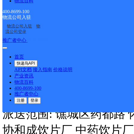
物流百科
药业 国一堂药业 天祥药业
400-8699-100
物流公司入驻
杜仲路 紫苑路 桐花路 养
物流公司入驻
物
流公司登录
魏武大道南段 汤王大道南
推广者中心
注册/登录
圆通速递汤王大道网点
首页
快递鸟API
API文档
接入指南
价格说明
产业资讯
圆通速递
更多号码
地址
物流百科
400-8699-100
向南50米路西龙凤家和
推广者中心
注册
登录
派送范围: 谯城区药都路 
协和成饮片厂 中药饮片厂