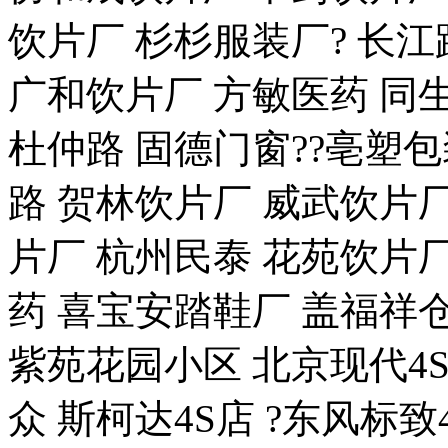
饮片厂 杉杉服装厂? 长江
广和饮片厂 方敏医药 同生
杜仲路 固德门窗??亳塑包
路 贺林饮片厂 威武饮片厂
片厂 杭州民泰 花苑饮片厂
药 喜宝安踏鞋厂 盖福祥
紫苑花园小区 北京现代4S点 
众 斯柯达4S店 ?东风标致