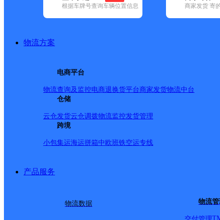
根据车牌号查询车辆位置信息
商家发货 寄
已选
城市：亳州市 ✕
地区：谯城区 ✕
清空已选
品牌:
不限
安能快递(1)
百世快递(7)
德邦快递(70)
极兔速递(1)
圆通速递(6)
韵达速递(203)
宅急送(2)
中通快递(4)
物流方案
地区:
不限
(2)
利辛县(97)
蒙城县(89)
谯城区(160)
涡阳县(87)
谯城区,亳州市,快递网点
电商平台
亳州谯城网点
物流查询及监控
电商退换货
平台商家发货
物流中台
仓储
极兔速递
更多号码
地址
云仓发货
云仓调拨
物流监控
发货管理
跨境
配
小包集运
海运拼箱
中欧班铁
空运专线
派送范围:
详情
产品服务
亳州南区一分部
物流管
物流数据
T
交付管理