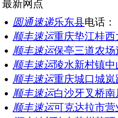
最新网点
圆通速递
乐东县
电话：
顺丰速运
重庆垫江桂西
顺丰速运
保亭三道农场
顺丰速运
陵水新村镇中
顺丰速运
重庆城口城岚
顺丰速运
白沙牙叉桥南
顺丰速运
可克达拉市营