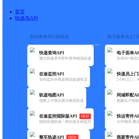
首页
快递鸟API
实时查询与订阅推送
电子面单与上门
搜索热词：
在途监控
快递查询API
电子面单AP
首页
>
快递大全
>
快递网点
通过快递单号即时查询物流轨迹
支持60+物
快递大全
快运大全
快递时效
在途监控API
快递员上门
全程监控并推送物流轨迹状态
2小时上门，
快递公司
快递网点
轨迹地图API
同城即配AP
快递电话
地图上可视化展示物流轨迹
跑腿运力智能
快运公司
快运网点
在途监控国际版API
快运寄件AP
HOT
快运电话
国际快递轨迹一单到底全程监控
大件物流 聚合
查询
整车轨迹API
商家寄件AP
NEW
网点筛选