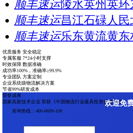
顺丰速运
陵水英州英环
顺丰速运
昌江石碌人民
顺丰速运
乐东黄流黄东
优质服务 安全稳定
专属客服 7*24小时支撑
时效保障 数据准确
成功率100%，准确率≥99.9%
专业团队 方案定制
企业系统级物流解决方案
节省99%研发成本
荣誉成果
国家高新技术企业 荣获《中国物流行业最具投资价值企业》
欢迎免
咨询热线：400-8699-100