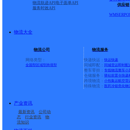
物流轨迹API
电子面单API
供应链
百世快递
更多号码
地址
服务时效API
WMS
ERP
O
派送范围: 谯城区亳州
物流大全
亳州一中南校区 康美华佗
物流公司
物流服务
市人民医院南院 亳州市第
网络类型：
快递快运：
快运
快递
全国型
区域型
跨境型
同城即配：
同城货运
即时配
校 质量监督局 鲁班紫荆花
整车零担：
专线物流
整车
小
仓储服务：
驿站
前置仓
快递
跨境物流：
小包集运
航空货
际花园 水木清华 谯陵医药
特殊物流：
医药冷链
危化物
物 益生源 大宅门门业 
产业资讯
最新资讯
公司动
远光饮片厂 友信 同洲药业
态
行业资讯
物
流知识