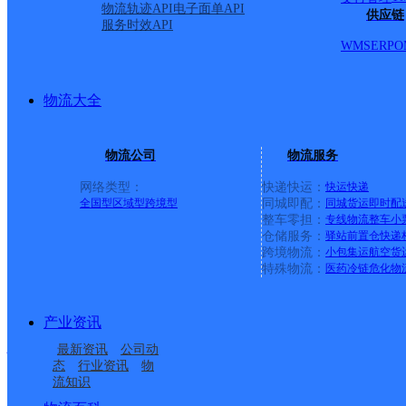
物流轨迹API
电子面单API
供应链
服务时效API
盛堂乡、赛涧回族乡、新
WMS
ERP
O
阜阳市颍上县民政局营业
物流大全
物流公司
物流服务
顺丰速运
更多号码
地址
网络类型：
快递快运：
快运
快递
全国型
区域型
跨境型
同城即配：
同城货运
即时配
二新北路1246号
整车零担：
专线物流
整车
小
仓储服务：
驿站
前置仓
快递
跨境物流：
小包集运
航空货
派送范围:全境
详情
特殊物流：
医药冷链
危化物
产业资讯
颍上
最新资讯
公司动
态
行业资讯
物
流知识