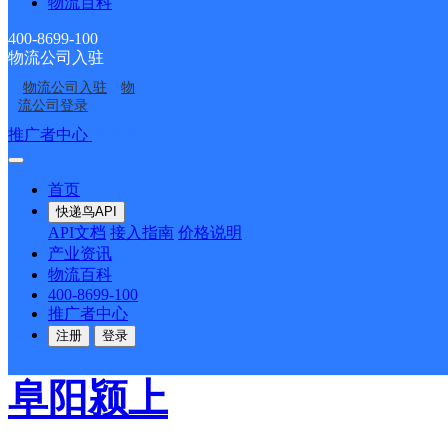
百世快递
更多号码
地址
物流百科
400-8699-100
派送范围:县城（慎城镇
物流公司入驻
物流公司入驻
物
铺镇 ；刘集乡 ；八里
流公司登录
推广者中心
注册/登录
黄桥镇 ；西三十铺镇；
首页
十铺镇；迪沟镇；红星镇
快递鸟API
API文档
接入指南
价格说明
产业资讯
王岗镇；黄坝乡；润河镇
物流百科
400-8699-100
陈桥镇；鲁口镇；
详情
推广者中心
注册
登录
阜阳颍上