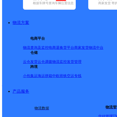
查询
根据车牌号查询车辆位置信息
商家发货 寄
网点筛选
物流方案
已选
城市：阜阳市 ✕
地
电商平台
品牌:
不限
安能快递(2)
百世快递(13)
德邦快递(113)
极兔速递(1
内(192)
圆通速递(30)
韵达速递(163)
中通快递(6)
物流查询及监控
电商退换货
平台商家发货
物流中台
地区:
不限
(1)
阜南县(86)
仓储
阜阳经济技术开发区(12)
界首市(34)
颍上县,阜阳市,快递网点
云仓发货
云仓调拨
物流监控
发货管理
跨境
小包集运
海运拼箱
中欧班铁
空运专线
颍上县
产品服务
圆通速递
更多号码
地址
物流管
物流数据
派送范围:1、县城（慎城
T
交付管理