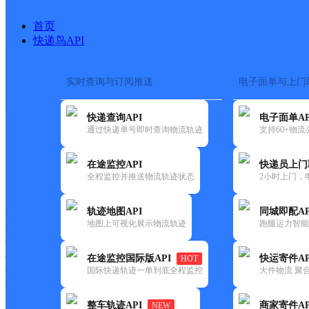
首页
快递鸟API
实时查询与订阅推送
电子面单与上门
搜索热词：
在途监控
快递查询API
电子面单AP
首页
>
快递大全
>
快递网
通过快递单号即时查询物流轨迹
支持60+物
在途监控API
快递员上门
快递大全
快运大全
快递时效
全程监控并推送物流轨迹状态
2小时上门，
轨迹地图API
同城即配AP
快递公司
地图上可视化展示物流轨迹
跑腿运力智能
快递网点
快递电话
快运公司
在途监控国际版API
快运寄件AP
HOT
国际快递轨迹一单到底全程监控
大件物流 聚合
快运网点
快运电话
整车轨迹API
商家寄件AP
NEW