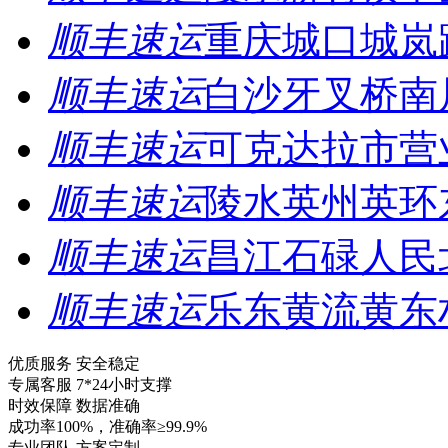
顺丰速运
重庆城口城岚
顺丰速运
白沙牙叉桥南
顺丰速运
可克达拉市营
顺丰速运
陵水英州英环
顺丰速运
昌江石碌人民
顺丰速运
乐东黄流黄东
优质服务 安全稳定
专属客服 7*24小时支撑
时效保障 数据准确
成功率100%，准确率≥99.9%
专业团队 方案定制