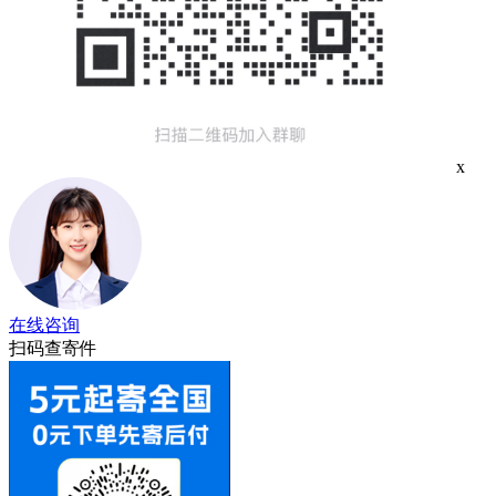
x
在线咨询
扫码查寄件