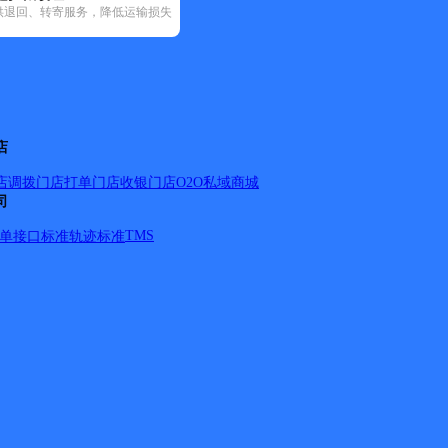
供退回、转寄服务，降低运输损失
5)
圆通速递(73)
韵达速递(67)
中通快递(5)
店
店调拨
门店打单
门店收银
门店O2O
私域商城
司
8号以内，单号67号以内。新兴街全境。朝阳大街一，二，
北大街全境。青山街全境。南大街全境。机场路全境。长青路
TMS
单
接口标准
轨迹标准
境。龙城路二，三，四段全境。竹林路二，三，四段全境。新华
胡同全境。 燕都大街。沈承大街。龙泉大街。龙鸟大街。中
全境。凌凤大街。朝阳大街北段。中山大街北段。燕水街。文明路
段。珠江路一段，五段。燕山路。向阳路。
详情