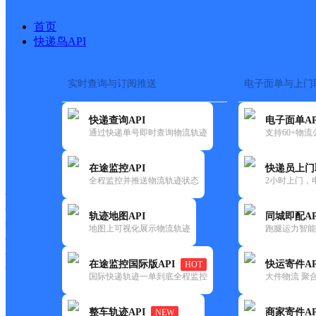
首页
快递鸟API
实时查询与订阅推送
电子面单与上门
搜索热词：
快递查询API
电子面单AP
首页
>
快递大全
>
快递网点
通过快递单号即时查询物流轨迹
支持60+物
快递大全
快运大全
快递时效
在途监控API
快递员上门
全程监控并推送物流轨迹状态
2小时上门，
快递公司
快递网点
轨迹地图API
同城即配AP
快递电话
地图上可视化展示物流轨迹
跑腿运力智能
快运公司
快运网点
在途监控国际版API
快运寄件AP
HOT
快运电话
国际快递轨迹一单到底全程监控
大件物流 聚合
查询
整车轨迹API
商家寄件AP
NEW
网点筛选