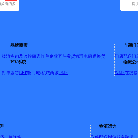
的多省的多
提
空已选
)
申通快递(5)
顺丰速运(50)
速尔快递(1)
天地华宇(2)
邮政国内(19
源市(1)
龙城区(1)
品牌商家
连锁门
物流查询及监控
商家打单
企业寄件
发货管理
电商退换货
门店配送
门
ISV系统
物流公
三段。辽河街全段。友谊大街一，二，三段。友谊大街四段双号9
7号以内。凤鸣街全境。五一街全境。双塔街全境。慕容街全境。
ERP
OMS
WMS
打单发货
微商城/私域商城
在线接
振兴路四段。云水路全境。长江路二，三，四段全境。营州路全
化路二，三，四段。珠江路二，三，四段全境。爱民路全境。剪子
7号以上。龙山街四段双号630以上，单号37号以上。凌河街
五段。淮河路四段。竹林路五段。柳城路五段。文化路一段，五
理
物流运力
MS
打单软件
取件配送
增值服务
跨境