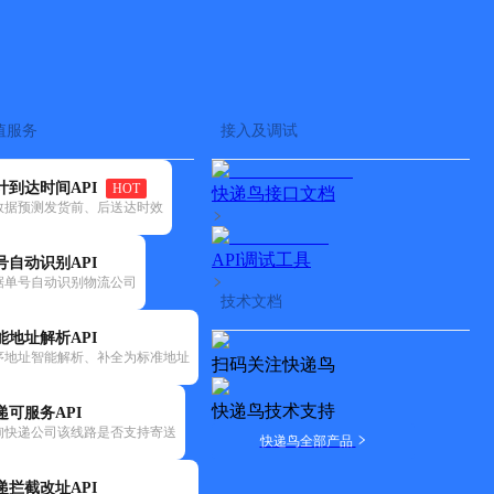
查快递
批量查询
值服务
接入及调试
计到达时间API
HOT
快递鸟接口文档
数据预测发货前、后送达时效
API调试工具
号自动识别API
据单号自动识别物流公司
技术文档
能地址解析API
序地址智能解析、补全为标准地址
扫码关注快递鸟
快递鸟技术支持
递可服务API
询快递公司该线路是否支持寄送
快递鸟全部产品
递拦截改址API