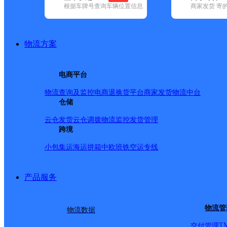
根据车牌号查询车辆位置信息
商家发货 寄
已选
城市：朝阳市 ✕
快递：中通快递 ✕
地区：龙城区 ✕
清
品牌:
不限
安能快递(2)
百世快递(10)
德邦快递(27)
极兔速递(38
地区:
不限
北票市(1)
建平县(1)
喀喇沁左翼蒙古族自治县(1)
凌
物流方案
中通快递,龙城区,朝阳市,快递网点
辽宁朝阳
电商平台
物流查询及监控
电商退换货
平台商家发货
物流中台
中通快递
更多号码
地址：七道泉子镇公皋小学院内
仓储
派送范围:中山大街一段，二段，三段，四段。和平街一，二，
三，四段。龙山街三段。龙山街四段双号630号以内，单号3
云仓发货
云仓调拨
物流监控
发货管理
二，三段。黄河路二段，三段，四段全境。淮河路二，三段。
跨境
路二，三段全境。红星路全境。柳城路二，三，四段全境。文
小包集运
海运拼箱
中欧班铁
空运专线
山大街五段。和平街四段。友谊大街四段双号98号以上，单号6
全境。文渊路全境。长江路五段，六段。龙江路全境。黄河路
产品服务
首页
<
1
>
物流管
物流数据
尾页
T
交付管理