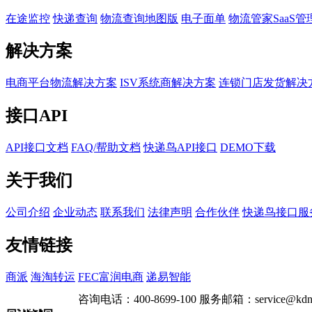
在途监控
快递查询
物流查询地图版
电子面单
物流管家SaaS管
解决方案
电商平台物流解决方案
ISV系统商解决方案
连锁门店发货解决
接口API
API接口文档
FAQ/帮助文档
快递鸟API接口
DEMO下载
关于我们
公司介绍
企业动态
联系我们
法律声明
合作伙伴
快递鸟接口服
友情链接
商派
海淘转运
FEC富润电商
递易智能
咨询电话：
400-8699-100
服务邮箱：
service@kdn