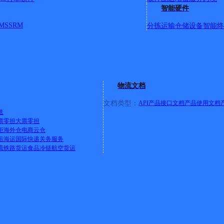
智能硬件
MS
SRM
分拣运输
仓储设备
智能终
物流文档
文档类型：
API产品接口文档
产品使用文档
送
票零担
大票零担
柜
海外仓
电商云仓
运
海运
国际快递
关务服务
流
铁路货运
食品冷链
航空货运
值企业》