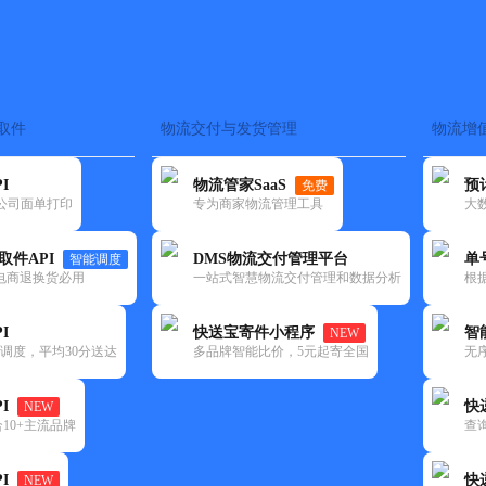
取件
物流交付与发货管理
物流增
在途监控
电子面单
快递查询
单号识别
上门取件
时效预测
I
物流管家SaaS
预
免费
流公司面单打印
专为商家物流管理工具
大
NEW
查询
取件API
DMS物流交付管理平台
单
智能调度
电商退换货必用
一站式智慧物流交付管理和数据分析
根
I
快送宝寄件小程序
智
NEW
调度，平均30分送达
多品牌智能比价，5元起寄全国
无
I
快
NEW
10+主流品牌
查
I
快
NEW