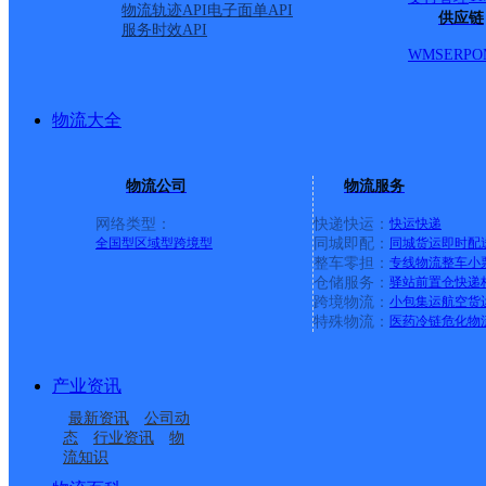
物流轨迹API
电子面单API
最新网点
供应链
服务时效API
WMS
ERP
O
圆通速递
乐东县
电话：
顺丰速运
重庆垫江桂西大道营业站
电话：
顺丰速运
保亭三道农场速运营业点
电话：
物流大全
顺丰速运
陵水新村镇中山路速运营业点
电话：
顺丰速运
重庆城口城岚路速运营业点
电话：
顺丰速运
白沙牙叉桥南居民区营业点
电话：
物流公司
物流服务
顺丰速运
可克达拉市营业点
电话：
顺丰速运
陵水英州英环东路营业点
电话：
网络类型：
快递快运：
快运
快递
顺丰速运
昌江石碌人民北路营业点
电话：
全国型
区域型
跨境型
同城即配：
同城货运
即时配
顺丰速运
乐东黄流黄东村营业点
电话：
整车零担：
专线物流
整车
小
仓储服务：
驿站
前置仓
快递
优质服务 安全稳定
跨境物流：
小包集运
航空货
特殊物流：
医药冷链
危化物
专属客服 7*24小时支撑
时效保障 数据准确
成功率100%，准确率≥99.9%
产业资讯
专业团队 方案定制
企业系统级物流解决方案
最新资讯
公司动
态
行业资讯
物
节省99%研发成本
流知识
荣誉成果
国家高新技术企业 荣获《中国物流行业最具投资价