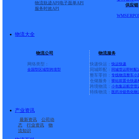
物流轨迹API
电子面单API
供应链
服务时效API
派送范围:昌图县：县城
WMS
ERP
O
镇；老城镇；文化大街；
物流大全
庆路；滨河南路；北环路
物流公司
物流服务
影院街；步行街；仿古街
网络类型：
快递快运：
快运
快递
全国型
区域型
跨境型
同城即配：
同城货运
即时配
整车零担：
专线物流
整车
小
街；北山路；城关街；北
仓储服务：
驿站
前置仓
快递
跨境物流：
小包集运
航空货
特殊物流：
医药冷链
危化物
树镇；付家镇；山与城小
产业资讯
镇；泉头镇；太平镇【更新日期：2
最新资讯
公司动
态
行业资讯
物
详情
流知识