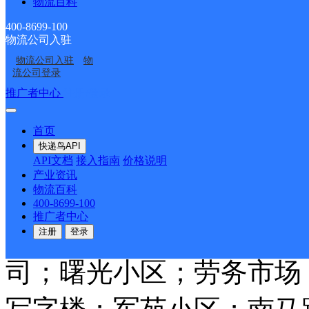
物流百科
辽宁铁岭公司城北铁岭博
400-8699-100
物流公司入驻
物流公司入驻
物
流公司登录
韵达速递
更多号码
地址
推广者中心
注册/登录
物馆东侧丁记火勺道南
首页
快递鸟API
派送范围:汇源西区；小
API文档
接入指南
价格说明
产业资讯
红社区；区医院；白塔；
物流百科
400-8699-100
推广者中心
组团；兴旺园；有线电视
注册
登录
司；曙光小区；劳务市场