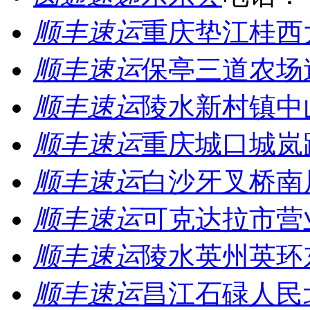
顺丰速运
重庆垫江桂西
顺丰速运
保亭三道农场
顺丰速运
陵水新村镇中
顺丰速运
重庆城口城岚
顺丰速运
白沙牙叉桥南
顺丰速运
可克达拉市营
顺丰速运
陵水英州英环
顺丰速运
昌江石碌人民