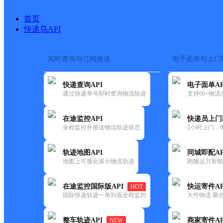
首页
快递鸟API
实时查询与订阅推送
电子面单与上门
搜索热词：
在途监控
快递查询API
电子面单AP
首页
>
快递大全
>
快递网
通过快递单号即时查询物流轨迹
支持60+物
在途监控API
快递员上门
快递大全
快运大全
快递时效
全程监控并推送物流轨迹状态
2小时上门，
轨迹地图API
同城即配AP
快递公司
地图上可视化展示物流轨迹
跑腿运力智能
快递网点
快递电话
快运公司
在途监控国际版API
快运寄件AP
HOT
国际快递轨迹一单到底全程监控
大件物流 聚合
快运网点
快运电话
整车轨迹API
商家寄件AP
NEW