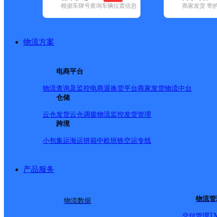
查询
根据车牌号查询车辆位置信息
商家发货 寄
网点筛选
物流方案
已选
城市：铁岭市 ✕
快
电商平台
品牌:
不限
安能快递(3)
百世快递(7)
德邦快递(56)
极兔速递(4)
(62)
中通快递(7)
物流查询及监控
电商退换货
平台商家发货
物流中台
地区:
不限
昌图县(35)
仓储
开原市(1)
清河区(1)
调兵山市(1)
铁岭县(
韵达速递,铁岭市,快递网
云仓发货
云仓调拨
物流监控
发货管理
跨境
小包集运
海运拼箱
中欧班铁
空运专线
辽宁昌图县公司
产品服务
韵达速递
更多号码
地址
物流管
物流数据
银河物流园韵达快递办公
T
交付管理