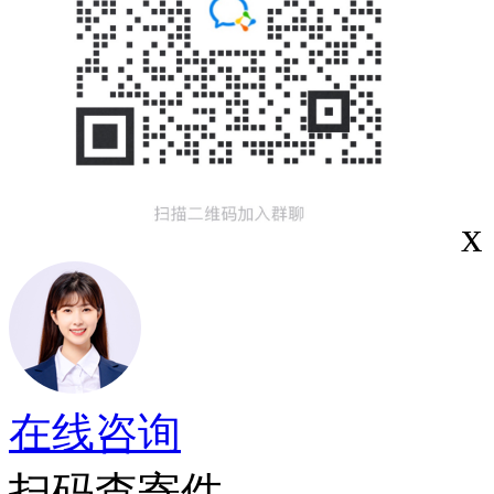
x
在线咨询
扫码查寄件