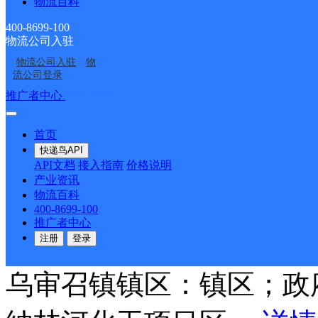
物流百科
审旗嘎鲁图镇鸿沁路南五
400-8699-100
物流公司入驻
派送范围:县城（嘎鲁图
物流公司入驻
物
流公司登录
东；锡尼路；街西；巴音
推广者中心
注册/登录
乌素；巴音路东；巴音什
首页
快递鸟API
路；萨拉乌苏街；鸿沁路
API文档
接入指南
价格说明
产业资讯
物流百科
里格街；达布察克路；布
400-8699-100
推广者中心
街； 图克镇：{葫芦素村
注册
登录
乌审召镇镇区：镇区；政