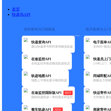
首页
快递鸟API
实时查询与订阅推送
电子面单与上门
搜索热词：
在途监控
快递查询API
电子面单AP
首页
>
快递大全
>
快递网点
通过快递单号即时查询物流轨迹
支持60+物
快递大全
快运大全
快递时效
在途监控API
快递员上门
全程监控并推送物流轨迹状态
2小时上门，
快递公司
快递网点
轨迹地图API
同城即配AP
快递电话
地图上可视化展示物流轨迹
跑腿运力智能
快运公司
快运网点
在途监控国际版API
快运寄件AP
HOT
快运电话
国际快递轨迹一单到底全程监控
大件物流 聚合
查询
整车轨迹API
商家寄件AP
NEW