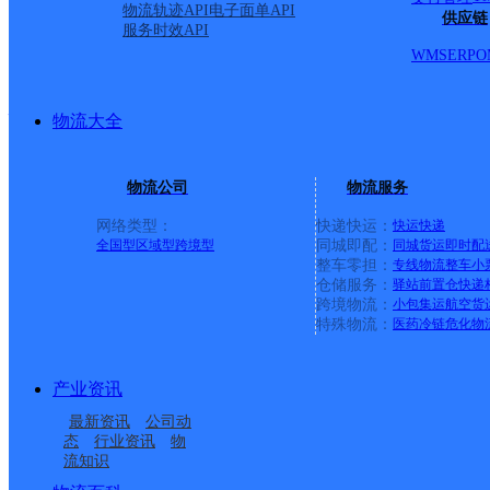
派送范围:
详情
物流轨迹API
电子面单API
供应链
服务时效API
WMS
ERP
O
娜布其生活超市
物流大全
顺丰速运
更多号码
地址
物流公司
物流服务
其生活超市
网络类型：
快递快运：
快运
快递
全国型
区域型
跨境型
同城即配：
同城货运
即时配
整车零担：
专线物流
整车
小
派送范围:全境
详情
仓储服务：
驿站
前置仓
快递
跨境物流：
小包集运
航空货
特殊物流：
医药冷链
危化物
乌审旗一分部
产业资讯
最新资讯
公司动
百世快递
更多号码
地址
态
行业资讯
物
流知识