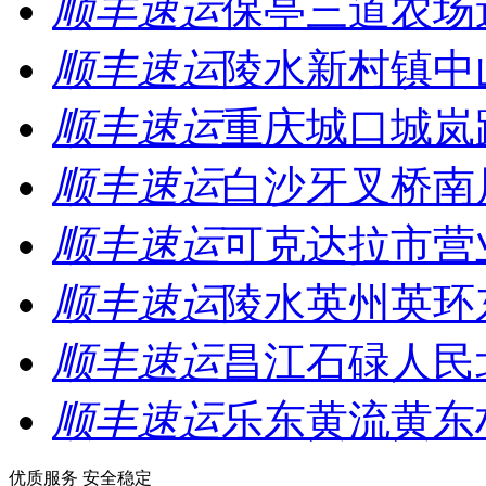
顺丰速运
保亭三道农场
顺丰速运
陵水新村镇中
顺丰速运
重庆城口城岚
顺丰速运
白沙牙叉桥南
顺丰速运
可克达拉市营
顺丰速运
陵水英州英环
顺丰速运
昌江石碌人民
顺丰速运
乐东黄流黄东
优质服务 安全稳定