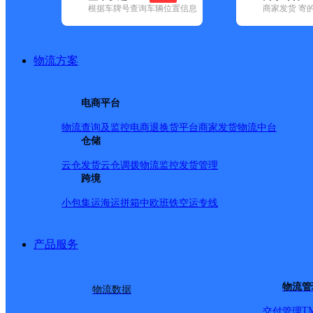
网点筛选
根据车牌号查询车辆位置信息
商家发货 寄
已选
城市：鄂尔多斯市 
物流方案
品牌:
不限
安能快递(4)
百世快递(15)
德邦快递(41)
极兔速递(16
(18)
韵达速递(33)
电商平台
中通快递(20)
地区:
不限
(11)
达拉特旗(25)
东胜区(61)
鄂托克旗(31)
鄂托克前旗
物流查询及监控
电商退换货
平台商家发货
物流中台
乌审旗,鄂尔多斯市,快递
仓储
云仓发货
云仓调拨
物流监控
发货管理
跨境
新乌审旗网点
小包集运
海运拼箱
中欧班铁
空运专线
极兔速递
更多号码
地址
产品服务
小区(西南门)
物流管
物流数据
T
交付管理