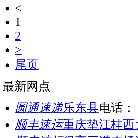
<
1
2
>
尾页
最新网点
圆通速递
乐东县
电话：
顺丰速运
重庆垫江桂西