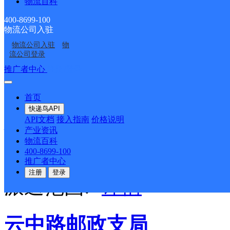
派送范围:县城（双河镇
物流百科
400-8699-100
第一中学，西至锦绣花园
物流公司入驻
物流公司入驻
物
里，北至第二中学；工业
流公司登录
推广者中心
注册/登录
镇；古城镇；五申镇；伍
首页
快递鸟API
乃只盖邮政支局
API文档
接入指南
价格说明
产业资讯
物流百科
400-8699-100
邮政国内
更多号码
地址
推广者中心
注册
登录
派送范围:-
详情
云中路邮政支局