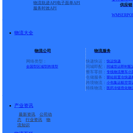
物流轨迹API
电子面单API
供应链
服务时效API
WMS
ERP
O
托县尚东名郡网点
物流大全
极兔速递
更多号码
地址
物流公司
物流服务
平安路西尚东名郡底商10
网络类型：
快递快运：
快运
快递
全国型
区域型
跨境型
同城即配：
同城货运
即时配
派送范围:
详情
整车零担：
专线物流
整车
小
仓储服务：
驿站
前置仓
快递
跨境物流：
小包集运
航空货
特殊物流：
医药冷链
危化物
托克托县
产业资讯
百世快递
更多号码
地址
最新资讯
公司动
态
行业资讯
物
流知识