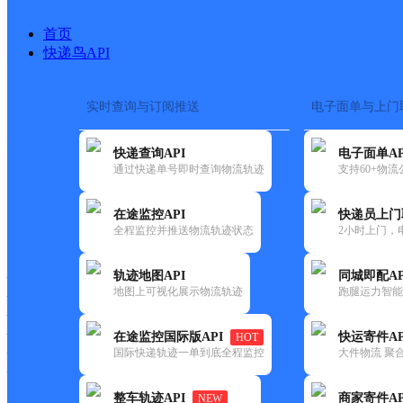
首页
快递鸟API
实时查询与订阅推送
电子面单与上门
搜索热词：
在途监控
快递查询API
电子面单AP
首页
>
快递大全
>
快递网
通过快递单号即时查询物流轨迹
支持60+物
在途监控API
快递员上门
快递大全
快运大全
快递时效
全程监控并推送物流轨迹状态
2小时上门，
轨迹地图API
同城即配AP
快递公司
地图上可视化展示物流轨迹
跑腿运力智能
快递网点
快递电话
快运公司
在途监控国际版API
快运寄件AP
HOT
国际快递轨迹一单到底全程监控
大件物流 聚合
快运网点
快运电话
整车轨迹API
商家寄件AP
NEW