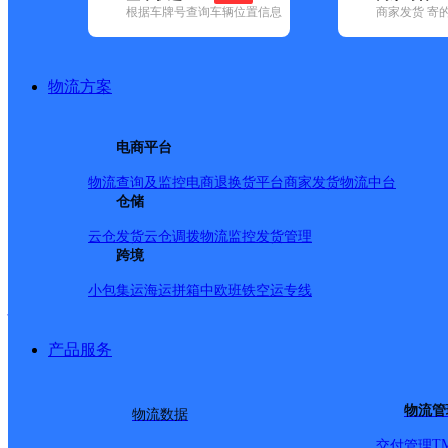
查询
根据车牌号查询车辆位置信息
商家发货 寄
网点筛选
物流方案
已选
城市：呼和浩特市 
电商平台
品牌:
不限
安能快递(4)
百世快递(25)
德邦快递(37)
极兔速递(16
速递(23)
韵达速递(44)
中通快递(51)
物流查询及监控
电商退换货
平台商家发货
物流中台
地区:
不限
和林格尔县(17)
仓储
回民区(56)
清水河县(23)
赛罕区(83)
托克托县,呼和浩特市,快
云仓发货
云仓调拨
物流监控
发货管理
跨境
小包集运
海运拼箱
中欧班铁
空运专线
托克托县
产品服务
圆通速递
更多号码
地址
物流管
物流数据
派送范围:呼和浩特托县
T
交付管理