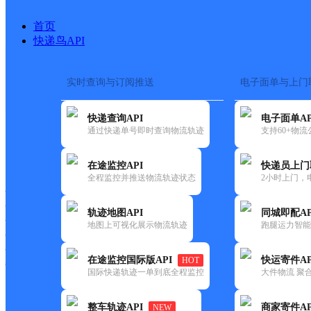
首页
快递鸟API
实时查询与订阅推送
电子面单与上门
搜索热词：
在途监控
快递查询API
电子面单AP
首页
>
快递大全
>
快递网点
通过快递单号即时查询物流轨迹
支持60+物
快递大全
快运大全
快递时效
在途监控API
快递员上门
全程监控并推送物流轨迹状态
2小时上门，
快递公司
快递网点
轨迹地图API
同城即配AP
快递电话
地图上可视化展示物流轨迹
跑腿运力智能
快运公司
快运网点
在途监控国际版API
快运寄件AP
HOT
快运电话
国际快递轨迹一单到底全程监控
大件物流 聚合
查询
整车轨迹API
商家寄件AP
NEW
网点筛选