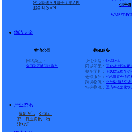
物流轨迹API
电子面单API
供应链
服务时效API
圆通速递
更多号码
地址
WMS
ERP
O
派送范围:大学西路以南
物流大全
西，南二环以北
详情
物流公司
物流服务
网络类型：
快递快运：
快运
快递
呼和浩特市融桥
全国型
区域型
跨境型
同城即配：
同城货运
即时配
整车零担：
专线物流
整车
小
仓储服务：
驿站
前置仓
快递
跨境物流：
小包集运
航空货
圆通速递
更多号码
地址
特殊物流：
医药冷链
危化物
派送范围:展览馆东路以
产业资讯
最新资讯
公司动
至新华东街已南，乔华世
态
行业资讯
物
流知识