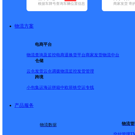
根据车牌号查询车辆位置信息
商家发货 寄
已选
城市：呼和浩特市 ✕
快递：圆通速递 ✕
地区：赛罕区 ✕
品牌:
不限
安能快递(4)
百世快递(25)
德邦快递(37)
极兔速递(16
速递(23)
韵达速递(44)
中通快递(51)
物流方案
地区:
不限
和林格尔县(1)
回民区(4)
清水河县(1)
赛罕区(8)
土默
圆通速递,赛罕区,呼和浩
电商平台
物流查询及监控
电商退换货
平台商家发货
物流中台
大学城
仓储
云仓发货
云仓调拨
物流监控
发货管理
跨境
圆通速递
更多号码
地址
小包集运
海运拼箱
中欧班铁
空运专线
派送范围:呼和浩特市高
产品服务
呼和浩特市仕奇
物流管
物流数据
T
交付管理