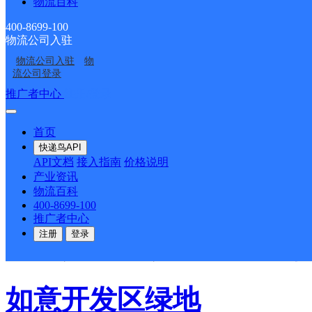
物流百科
赛罕区
400-8699-100
物流公司入驻
物流公司入驻
物
圆通速递
更多号码
地址
流公司登录
推广者中心
注册/登录
派送范围:南二环以南金
首页
快递鸟API
赛罕区巨华
API文档
接入指南
价格说明
产业资讯
物流百科
圆通速递
更多号码
地址
400-8699-100
推广者中心
注册
登录
派送范围:全范围派送
详
如意开发区绿地