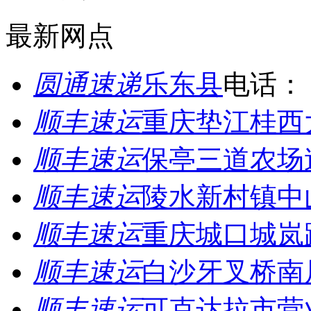
最新网点
圆通速递
乐东县
电话：
顺丰速运
重庆垫江桂西
顺丰速运
保亭三道农场
顺丰速运
陵水新村镇中
顺丰速运
重庆城口城岚
顺丰速运
白沙牙叉桥南
顺丰速运
可克达拉市营