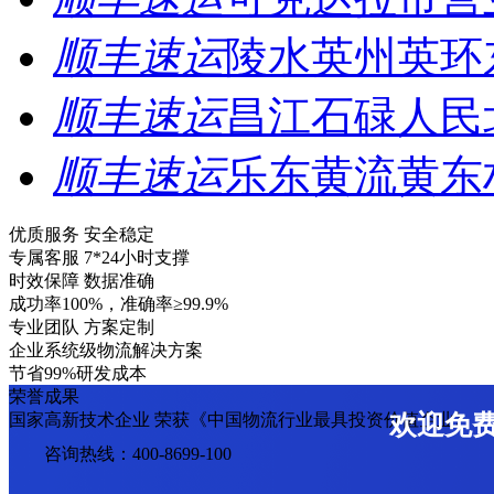
顺丰速运
陵水英州英环
顺丰速运
昌江石碌人民
顺丰速运
乐东黄流黄东
优质服务 安全稳定
专属客服 7*24小时支撑
时效保障 数据准确
成功率100%，准确率≥99.9%
专业团队 方案定制
企业系统级物流解决方案
节省99%研发成本
荣誉成果
国家高新技术企业 荣获《中国物流行业最具投资价值企业》
欢迎免
咨询热线：400-8699-100