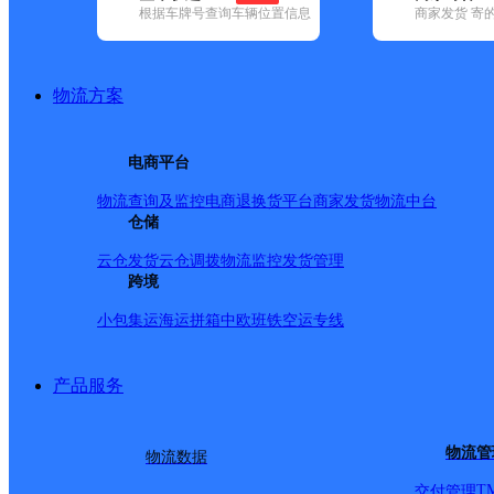
查询
根据车牌号查询车辆位置信息
商家发货 寄
网点筛选
物流方案
已选
城市：呼和浩特市 
电商平台
泉区 ✕
清空已选
物流查询及监控
电商退换货
平台商家发货
物流中台
仓储
品牌:
不限
安能快递(4)
百世快递(25)
德邦快递(37)
极兔速递(16
速递(23)
韵达速递(44)
中通快递(51)
云仓发货
云仓调拨
物流监控
发货管理
地区:
不限
和林格尔县(1)
跨境
回民区(10)
清水河县(1)
赛罕区(16)
中通快递,玉泉区,呼和浩
小包集运
海运拼箱
中欧班铁
空运专线
产品服务
呼和浩特锡林南路分部
物流管
物流数据
中通快递
更多号码
地址：
T
交付管理