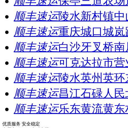
顺丰速运
保亭三道农场
顺丰速运
陵水新村镇中
顺丰速运
重庆城口城岚
顺丰速运
白沙牙叉桥南
顺丰速运
可克达拉市营
顺丰速运
陵水英州英环
顺丰速运
昌江石碌人民
顺丰速运
乐东黄流黄东
优质服务 安全稳定