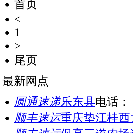
首页
<
1
>
尾页
最新网点
圆通速递
乐东县
电话：
顺丰速运
重庆垫江桂西