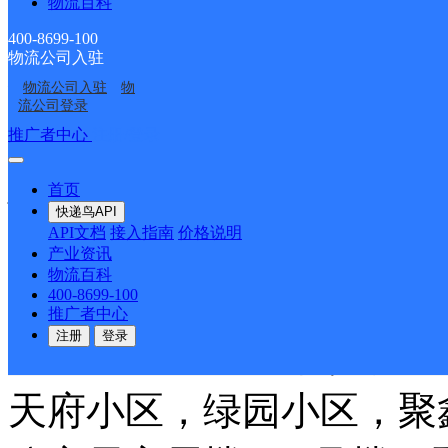
物流百科
部，11号都市华庭，13
400-8699-100
物流公司入驻
银行满都拉支行，167号电
物流公司入驻
物
流公司登录
楼，15号北方联合电力
推广者中心
注册/登录
心，3号林业设计院，5
首页
快递鸟API
API文档
接入指南
价格说明
元能源公司、北元食府，
产业资讯
物流百科
五塔寺东街支行，五塔寺
400-8699-100
推广者中心
注册
登录
9.12.27.28.29.3
天府小区，绿园小区，聚