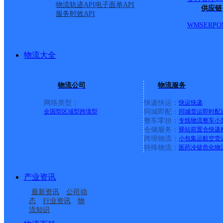
物流轨迹API
电子面单API
供应链
服务时效API
店
WMS
ERP
O
派送范围:中山西路以南
物流大全
西，石羊桥路以东，中山西路
物流公司
物流服务
写字楼，维多利时代城，
网络类型：
快递快运：
快运
快递
全国型
区域型
跨境型
同城即配：
同城货运
即时配
整车零担：
专线物流
整车
小
1.2.3.6.7.8号楼，
仓储服务：
驿站
前置仓
快递
跨境物流：
小包集运
航空货
特殊物流：
医药冷链
危化物
海亮三期名门9.10.11
产业资讯
厦，锡林郭勒南路3号加
最新资讯
公司动
态
行业资讯
物
号儿童探索博物馆，9号
流知识