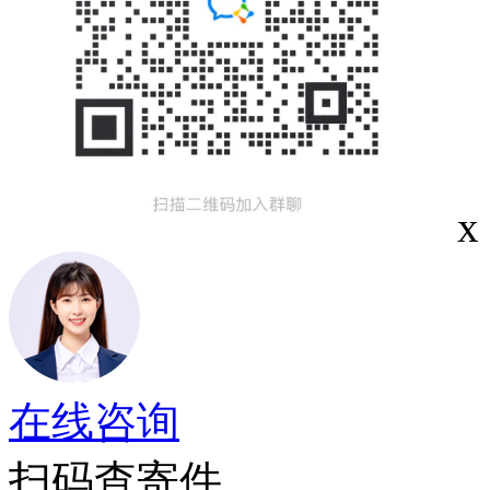
x
在线咨询
扫码查寄件