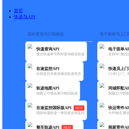
首页
快递鸟API
实时查询与订阅推送
电子面单与上门
搜索热词：
在途监控
快递查询API
电子面单AP
首页
>
快递大全
>
快递网
通过快递单号即时查询物流轨迹
支持60+物
在途监控API
快递员上门
快递大全
快运大全
快递时效
全程监控并推送物流轨迹状态
2小时上门，
轨迹地图API
同城即配AP
快递公司
地图上可视化展示物流轨迹
跑腿运力智能
快递网点
快递电话
快运公司
在途监控国际版API
快运寄件AP
HOT
国际快递轨迹一单到底全程监控
大件物流 聚合
快运网点
快运电话
整车轨迹API
商家寄件AP
NEW