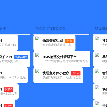
取件
物流交付与发货管理
物流增
在途监控
电子面单
快递查询
单号识别
上门取件
时效预测
I
物流管家SaaS
预
免费
流公司面单打印
专为商家物流管理工具
大
NEW
查询
取件API
DMS物流交付管理平台
单
智能调度
电商退换货必用
一站式智慧物流交付管理和数据分析
根
I
快送宝寄件小程序
智
NEW
调度，平均30分送达
多品牌智能比价，5元起寄全国
无
I
快
NEW
10+主流品牌
查
I
快
NEW