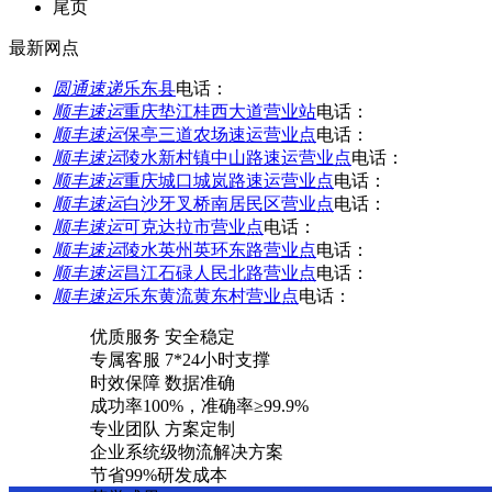
尾页
最新网点
圆通速递
乐东县
电话：
顺丰速运
重庆垫江桂西大道营业站
电话：
顺丰速运
保亭三道农场速运营业点
电话：
顺丰速运
陵水新村镇中山路速运营业点
电话：
顺丰速运
重庆城口城岚路速运营业点
电话：
顺丰速运
白沙牙叉桥南居民区营业点
电话：
顺丰速运
可克达拉市营业点
电话：
顺丰速运
陵水英州英环东路营业点
电话：
顺丰速运
昌江石碌人民北路营业点
电话：
顺丰速运
乐东黄流黄东村营业点
电话：
优质服务 安全稳定
专属客服 7*24小时支撑
时效保障 数据准确
成功率100%，准确率≥99.9%
专业团队 方案定制
企业系统级物流解决方案
节省99%研发成本