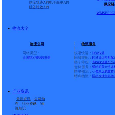
物流轨迹API
电子面单API
海拉尔西路邮政支局
供应链
服务时效API
WMS
ERP
O
邮政国内
更多号码
地址：呼和浩特市回民区海拉尔西路
派送范围:-
详情
物流大全
盛乐园区师大邮政支局
邮政国内
更多号码
地址：呼和浩特市林格尔县师大东门和林
物流公司
物流服务
派送范围:-
详情
网络类型：
快递快运：
快运
快递
钢铁路邮政支局
全国型
区域型
跨境型
同城即配：
同城货运
即时配
整车零担：
专线物流
整车
小
仓储服务：
驿站
前置仓
快递
邮政国内
更多号码
地址：呼和浩特市回民区钢铁路192号
跨境物流：
小包集运
航空货
派送范围:-
详情
特殊物流：
医药冷链
危化物
巴彦淖尔北路邮政支局
产业资讯
邮政国内
更多号码
地址：内蒙古呼和浩特市回民区巴彦淖尔
最新资讯
公司动
派送范围:-
详情
态
行业资讯
物
流知识
机电商城邮政支局