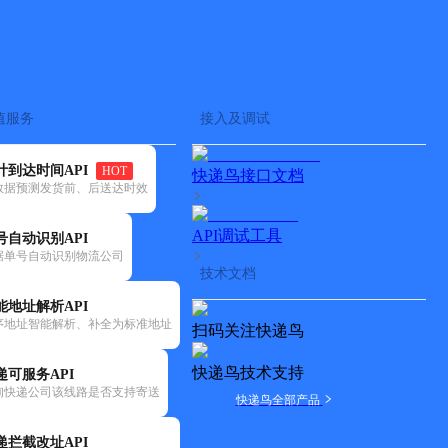
查快递
批量查询
值服务
接入及调试
计到达时间API
HOT
快递鸟接口文档
数据预测发货前、后送达时效
API调试工具
号自动识别API
据单号自动识别物流公司
技术文档
能地址解析API
序地址智能解析、补全为标准地址
扫码关注快递鸟
快递鸟技术支持
递可服务API
询快递公司该线路是否支持寄送
快递鸟全部产品
递拦截改址API