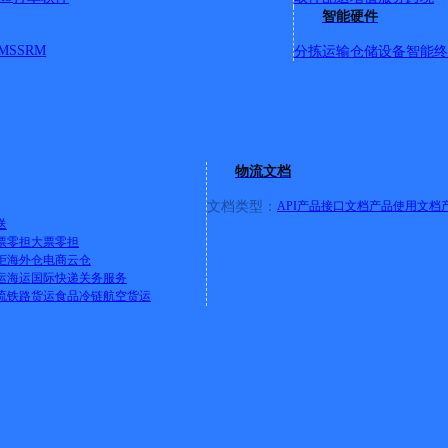
智能硬件
MS
SRM
分拣运输
仓储设备
智能终
盛乐经济园区盛乐北街路东派出所对面
物流文档
文档类型：
API产品接口文档
产品使用文档
送
票零担
大票零担
柜
海外仓
电商云仓
运
海运
国际快递
关务服务
流
铁路货运
食品冷链
航空货运
北路