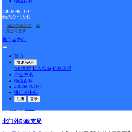
物流百科
邮政国内
更多号码
地址：呼和浩特市回民区金海路机电商城
400-8699-100
派送范围:-
详情
物流公司入驻
物流公司入驻
物
西郊邮政支局
流公司登录
推广者中心
注册/登录
邮政国内
更多号码
地址：呼和浩特市回民区新华西街
派送范围:-
详情
首页
车站东街邮政支局
快递鸟API
API文档
接入指南
价格说明
邮政国内
更多号码
地址：呼和浩特市回民区车站东街12号
产业资讯
派送范围:-
详情
物流百科
400-8699-100
金川开发区邮政支局
推广者中心
注册
登录
邮政国内
更多号码
地址：呼和浩特市回民区金海路金川开发
派送范围:-
详情
北门外邮政支局