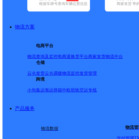
根据车牌号查询车辆位置信息
商家发货 寄
已选
城市：呼和浩特市 ✕
快递：邮政国内 ✕
地区：回民区 ✕
品牌:
不限
安能快递(4)
百世快递(25)
德邦快递(37)
极兔速递(16
地区:
不限
和林格尔县(9)
回民区(15)
清水河县(14)
赛罕区(20)
物流方案
邮政国内,回民区,呼和浩特市,快递网点
牛街邮政支局
电商平台
物流查询及监控
电商退换货
平台商家发货
物流中台
邮政国内
更多号码
地址：内蒙古自治区呼和浩特市回民区钢铁
仓储
派送范围:-
详情
云仓发货
云仓调拨
物流监控
发货管理
温州步行街邮政支局
跨境
小包集运
海运拼箱
中欧班铁
空运专线
邮政国内
更多号码
地址：呼和浩特市回民区温洲步行街北口
派送范围:-
详情
产品服务
县府街邮政支局
邮政国内
更多号码
地址：回民区县府南一号楼34号
物流管
物流数据
派送范围:-
详情
T
交付管理