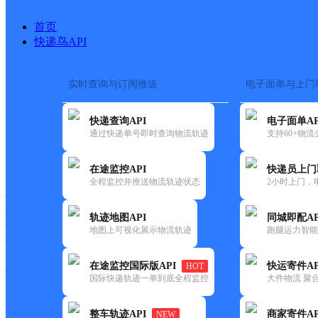
首页
快递鸟API
实时查询与订阅推送
电子面单与上门
搜索热词：
快递查询API
电子面单AP
首页
>
快递大全
>
快递网点
通过快递单号即时查询物流轨迹
支持60+物
快递大全
快运大全
快递时效
在途监控API
快递员上门
全程监控并推送物流轨迹状态
2小时上门，
快递公司
快递网点
轨迹地图API
同城即配AP
快递电话
地图上可视化展示物流轨迹
跑腿运力智能
快运公司
快运网点
在途监控国际版API
快运寄件AP
HOT
快运电话
国际快递轨迹一单到底全程监控
大件物流 聚合
查询
整车轨迹API
商家寄件AP
NEW
网点筛选