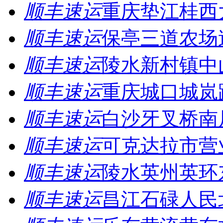
顺丰速运
重庆垫江桂西
顺丰速运
保亭三道农场
顺丰速运
陵水新村镇中
顺丰速运
重庆城口城岚
顺丰速运
白沙牙叉桥南
顺丰速运
可克达拉市营
顺丰速运
陵水英州英环
顺丰速运
昌江石碌人民