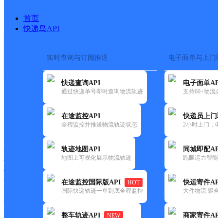
首页
快递鸟API
实时查询与订阅推送
电子面单与上门
搜索热词：
在途监控
快递查询API
电子面单AP
首页
>
快递大全
>
快递网
通过快递单号即时查询物流轨迹
支持60+物
在途监控API
快递员上门
快递大全
快运大全
快递时效
全程监控并推送物流轨迹状态
2小时上门，
轨迹地图API
同城即配AP
快递公司
地图上可视化展示物流轨迹
跑腿运力智能
快递网点
快递电话
快运公司
在途监控国际版API
快运寄件AP
HOT
国际快递轨迹一单到底全程监控
大件物流 聚合
快运网点
快运电话
整车轨迹API
商家寄件AP
NEW