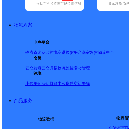
查询
根据车牌号查询车辆位置信息
商家发货 寄
网点筛选
物流方案
已选
城市：呼和浩特市 
电商平台
品牌:
不限
安能快递(4)
百世快递(25)
德邦快递(37)
极兔速递(16
速递(23)
韵达速递(44)
中通快递(51)
物流查询及监控
电商退换货
平台商家发货
物流中台
地区:
不限
和林格尔县(9)
仓储
回民区(15)
清水河县(14)
赛罕区(20)
邮政国内,呼和浩特市,快
云仓发货
云仓调拨
物流监控
发货管理
跨境
小包集运
海运拼箱
中欧班铁
空运专线
8281邮政所
产品服务
邮政国内
更多号码
地址
物流管
物流数据
93719部队家属区对面
T
交付管理