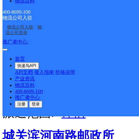
邮政国内
更多号码
地址
物流百科
400-8699-100
默特左旗善岱镇善岱村后
物流公司入驻
物流公司入驻
物
派送范围:-
详情
流公司登录
推广者中心
注册/登录
万达邮政支局
首页
快递鸟API
API文档
接入指南
价格说明
邮政国内
更多号码
地址
产业资讯
物流百科
400-8699-100
华东街26--171号万达文
推广者中心
注册
登录
派送范围:-
详情
城关滨河南路邮政所