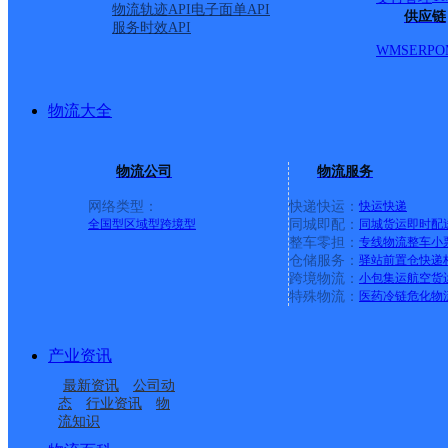
物流轨迹API
电子面单API
供应链
服务时效API
派送范围:-
详情
WMS
ERP
O
海拉尔西路邮政支局
物流大全
物流公司
物流服务
邮政国内
更多号码
地址
网络类型：
快递快运：
快运
快递
全国型
区域型
跨境型
同城即配：
同城货运
即时配
路
整车零担：
专线物流
整车
小
仓储服务：
驿站
前置仓
快递
跨境物流：
小包集运
航空货
派送范围:-
详情
特殊物流：
医药冷链
危化物
产业资讯
善岱邮政支局
最新资讯
公司动
态
行业资讯
物
流知识