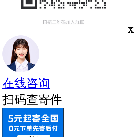
x
在线咨询
扫码查寄件