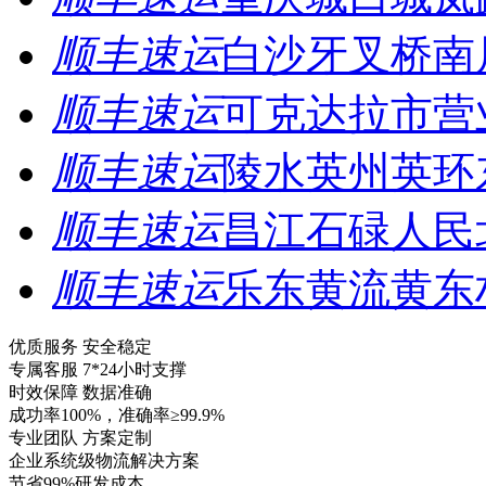
顺丰速运
白沙牙叉桥南
顺丰速运
可克达拉市营
顺丰速运
陵水英州英环
顺丰速运
昌江石碌人民
顺丰速运
乐东黄流黄东
优质服务 安全稳定
专属客服 7*24小时支撑
时效保障 数据准确
成功率100%，准确率≥99.9%
专业团队 方案定制
企业系统级物流解决方案
节省99%研发成本