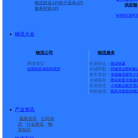
物流轨迹API
电子面单API
供应链
服务时效API
交口县
WMS
ERP
O
圆通速递
更多号码
地址
物流大全
派送范围:县城城区
详情
物流公司
物流服务
网络类型：
快递快运：
快运
快递
全国型
区域型
跨境型
同城即配：
同城货运
即时配
交口县惠宜生活超市
整车零担：
专线物流
整车
小
仓储服务：
驿站
前置仓
快递
跨境物流：
小包集运
航空货
特殊物流：
医药冷链
危化物
顺丰速运
更多号码
地址
产业资讯
派送范围:全境
详情
最新资讯
公司动
态
行业资讯
物
流知识
交口县