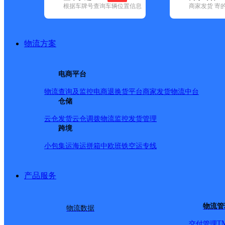
根据车牌号查询车辆位置信息
商家发货 寄
已选
城市：吕梁市 ✕
地区：交口县 ✕
清空已选
品牌:
不限
安能快递(1)
百世快递(13)
德邦快递(47)
极兔速递(26
递(18)
韵达速递(84)
中通快递(18)
物流方案
地区:
不限
方山县(17)
汾阳市(59)
交城县(39)
交口县(24)
岚县(1
(25)
中阳县(20)
电商平台
交口县,吕梁市,快递网点
物流查询及监控
电商退换货
平台商家发货
物流中台
仓储
吕梁交口县网点
云仓发货
云仓调拨
物流监控
发货管理
跨境
小包集运
海运拼箱
中欧班铁
空运专线
极兔速递
更多号码
地址
产品服务
盼盼文具店对面
派送范围:
详情
物流管
物流数据
T
交付管理