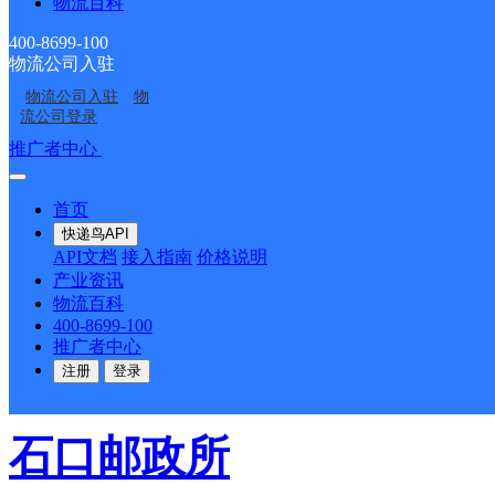
物流百科
400-8699-100
百世快递
更多号码
地址
物流公司入驻
物流公司入驻
物
流公司登录
水头村河东新村
推广者中心
注册/登录
派送范围:县城（水头镇
首页
快递鸟API
位。 县城周边的后峪村
API文档
接入指南
价格说明
产业资讯
交口、舍子沟；双池镇、
物流百科
400-8699-100
推广者中心
温泉乡（每周三、六派送
注册
登录
石口邮政所