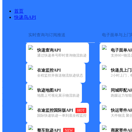
首页
快递鸟API
实时查询与订阅推送
电子面单与上门
搜索热词：
在途监控
快递查询API
电子面单AP
首页
>
快递大全
>
快递网点
通过快递单号即时查询物流轨迹
支持60+物
快递大全
快运大全
快递时效
在途监控API
快递员上门
全程监控并推送物流轨迹状态
2小时上门，
快递公司
快递网点
轨迹地图API
同城即配AP
快递电话
地图上可视化展示物流轨迹
跑腿运力智能
快运公司
快运网点
在途监控国际版API
快运寄件AP
HOT
快运电话
国际快递轨迹一单到底全程监控
大件物流 聚合
查询
整车轨迹API
商家寄件AP
NEW
网点筛选