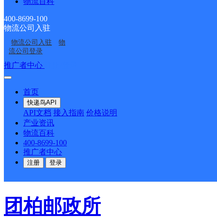
物流百科
400-8699-100
汾西县
物流公司入驻
物流公司入驻
物
流公司登录
百世快递
更多号码
地址
推广者中心
注册/登录
巷口
首页
快递鸟API
派送范围:县城（永安镇
API文档
接入指南
价格说明
产业资讯
物流百科
香镇；僧念镇；团柏乡；
400-8699-100
推广者中心
注册
登录
会；对竹镇；佃坪乡；
详
团柏邮政所