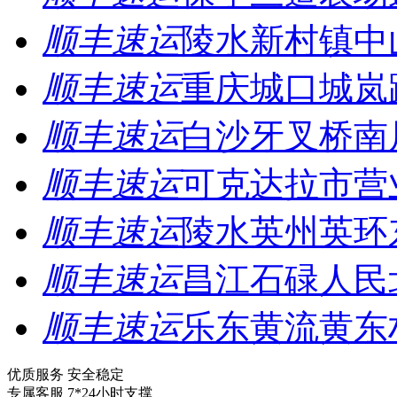
顺丰速运
陵水新村镇中
顺丰速运
重庆城口城岚
顺丰速运
白沙牙叉桥南
顺丰速运
可克达拉市营
顺丰速运
陵水英州英环
顺丰速运
昌江石碌人民
顺丰速运
乐东黄流黄东
优质服务 安全稳定
专属客服 7*24小时支撑