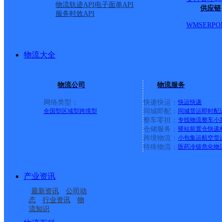
物流轨迹API
电子面单API
供应链
派送范围:全境
详情
服务时效API
WMS
ERP
O
临汾汾西网点
物流大全
极兔速递
更多号码
地址
物流公司
物流服务
网络类型：
快递快运：
快运
快递
派送范围:
详情
全国型
区域型
跨境型
同城即配：
同城货运
即时配
整车零担：
专线物流
整车
小
仓储服务：
驿站
前置仓
快递
跨境物流：
小包集运
航空货
汾西县
特殊物流：
医药冷链
危化物
产业资讯
圆通速递
更多号码
地址
最新资讯
公司动
态
行业资讯
物
流知识
派送范围:县城内
详情