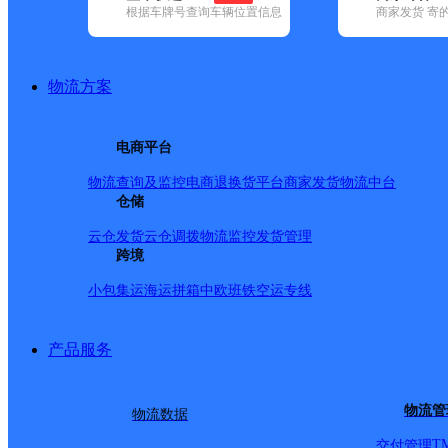
网点筛选
根据车牌号查询车辆位置信息
商家发货 寄
已选
城市：临汾市 ✕
地
物流方案
品牌:
不限
安能快递(1)
百世快递(21)
德邦快递(46)
极兔速递(31
递(23)
韵达速递(90)
电商平台
中通快递(27)
地区:
不限
(11)
安泽县(15)
大宁县(17)
汾西县(19)
浮山县(21)
古
物流查询及监控
电商退换货
平台商家发货
物流中台
(16)
乡宁县(21)
襄汾县(49)
尧都区(89)
翼城县(39)
永和县(14)
仓储
汾西县,临汾市,快递网点
云仓发货
云仓调拨
物流监控
发货管理
跨境
凤凰城速运营业点
小包集运
海运拼箱
中欧班铁
空运专线
产品服务
顺丰速运
更多号码
地址
物流管
物流数据
新建路气象站西150米路
T
交付管理