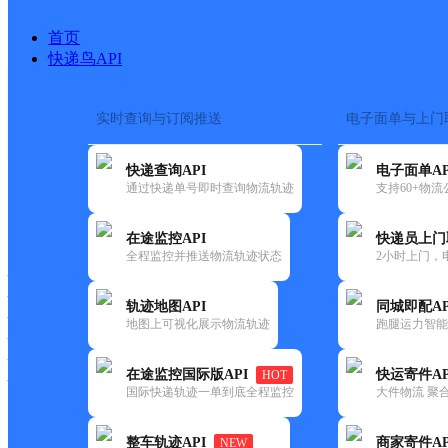
首页
快递鸟API
实时查询与订阅推送
电子面单与上门
搜索热词：
在途监控
快递查询API
电子面单AP
首页
>
快递大全
>
快递网点
通过快递单号即时查询物流轨迹
支持60+物
快递大全
快运大全
快递时效
在途监控API
快递员上门
全程监控并推送物流轨迹状态
2小时上门，
快递公司
快递网点
轨迹地图API
同城即配AP
快递电话
地图上可视化展示物流轨迹
跑腿运力智能
快运公司
快运网点
在途监控国际版API
快运寄件AP
HOT
快运电话
国际快递轨迹一单到底全程监控
大件物流 聚合
查询
整车轨迹API
商家寄件AP
NEW